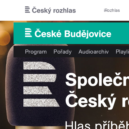
Přejít k hlavnímu obsahu
iRozhlas
Program
Pořady
Audioarchiv
Playl