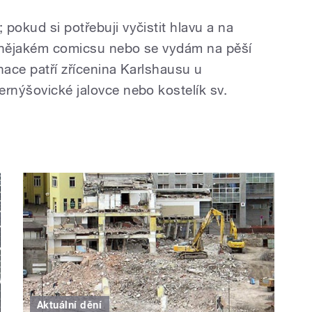
pokud si potřebuji vyčistit hlavu a na
o nějakém comicsu nebo se vydám na pěší
nace patří zřícenina Karlshausu u
ernýšovické jalovce nebo kostelík sv.
Aktuální dění