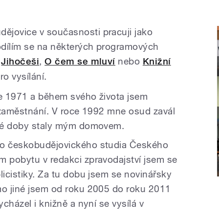
ějovice v současnosti pracuji jako
podílím se na některých programových
d
Jihočeši
,
O čem se mluví
nebo
Knižní
ro vysílání.
ce 1971 a během svého života jsem
i zaměstnání. V roce 1992 mne osud zavál
d té doby staly mým domovem.
do českobudějovického studia Českého
m pobytu v redakci zpravodajství jsem se
licistiky. Za tu dobu jsem se novinářsky
mo jiné jsem od roku 2005 do roku 2011
vycházel i knižně a nyní se vysílá v