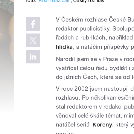
foto:
Khalil Baalbaki
,
Český rozhlas
V Českém rozhlase České Bud
redaktor publicistiky. Spolu
řadách a rubrikách, napříkla
hlídka
, a natáčím příspěvky p
Narodil jsem se v Praze v ro
vystřídal celou řadu bydlišť 
do jižních Čech, které se o
V roce 2002 jsem nastoupil 
rozhlasu. Po několikaměsíční
stal redaktorem v redakci pub
věnoval celé škále témat, mi
natáčel seriál
Kořeny
, který 
repríze.