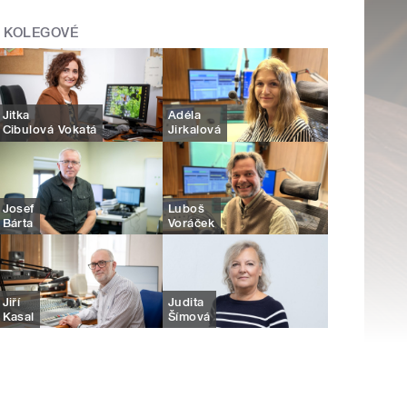
KOLEGOVÉ
Jitka
Adéla
Cibulová Vokatá
Jirkalová
Josef
Luboš
Bárta
Voráček
Jiří
Judita
Kasal
Šímová