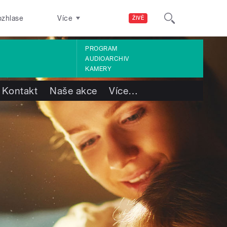
ozhlase
Více
ŽIVĚ
PROGRAM
AUDIOARCHIV
KAMERY
Kontakt
Naše akce
Více
…