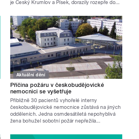
je Český Krumlov a Písek, dorazily rozepře do...
Aktuální dění
Příčina požáru v českobudějovické
nemocnici se vyšetřuje
Přibližně 30 pacientů vyhořelé interny
českobudějovické nemocnice zůstává na jiných
odděleních. Jedna osmdesátiletá nepohyblivá
žena bohužel sobotní požár nepřežila...