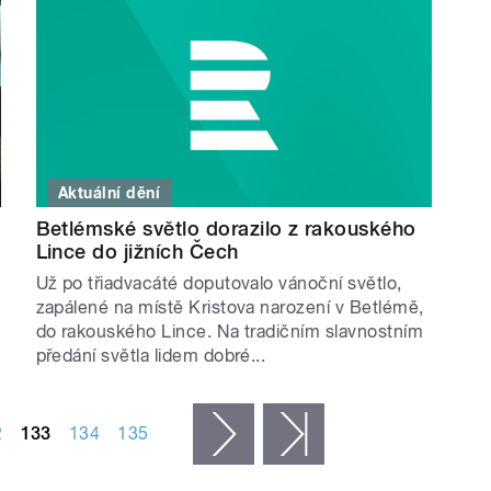
Aktuální dění
Betlémské světlo dorazilo z rakouského
Lince do jižních Čech
Už po třiadvacáté doputovalo vánoční světlo,
zapálené na místě Kristova narození v Betlémě,
do rakouského Lince. Na tradičním slavnostním
předání světla lidem dobré...
2
133
134
135
následující ›
poslední »