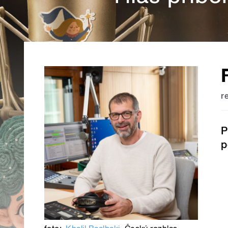
r
P
p