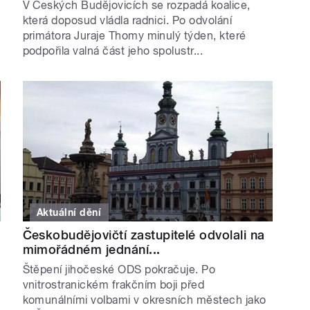
s
V Českých Budějovicích se rozpadá koalice,
která doposud vládla radnici. Po odvolání
primátora Juraje Thomy minulý týden, které
podpořila valná část jeho spolustr...
Aktuální dění
Českobudějovičtí zastupitelé odvolali na
mimořádném jednání...
Štěpení jihočeské ODS pokračuje. Po
vnitrostranickém frakčním boji před
komunálními volbami v okresních městech jako