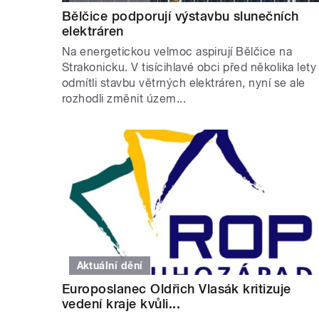
Bělčice podporují výstavbu slunečních
elektráren
Na energetickou velmoc aspirují Bělčice na
Strakonicku. V tisícihlavé obci před několika lety
odmítli stavbu větrných elektráren, nyní se ale
rozhodli změnit územ...
Aktuální dění
Europoslanec Oldřich Vlasák kritizuje
vedení kraje kvůli...