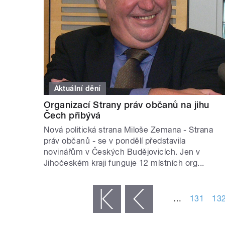
Aktuální dění
Organizací Strany práv občanů na jihu
Čech přibývá
Nová politická strana Miloše Zemana - Strana
práv občanů - se v pondělí představila
novinářům v Českých Budějovicích. Jen v
Jihočeském kraji funguje 12 místních org...
STRÁNKY
…
131
13
« první
‹ předchozí