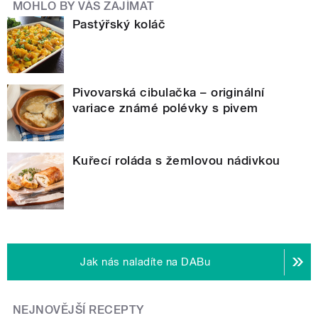
MOHLO BY VÁS ZAJÍMAT
Pastýřský koláč
Pivovarská cibulačka – originální
variace známé polévky s pivem
Kuřecí roláda s žemlovou nádivkou
Jak nás naladíte na DABu
NEJNOVĚJŠÍ RECEPTY