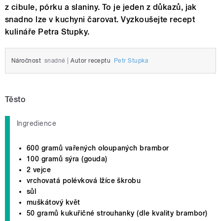
z cibule, pórku a slaniny. To je jeden z důkazů, jak
snadno lze v kuchyni čarovat. Vyzkoušejte recept
kulináře Petra Stupky.
Náročnost
snadné
|
Autor receptu
Petr Stupka
Těsto
Ingredience
600 gramů vařených oloupaných brambor
100 gramů sýra (gouda)
2 vejce
vrchovatá polévková lžíce škrobu
sůl
muškátový květ
50 gramů kukuřičné strouhanky (dle kvality brambor)