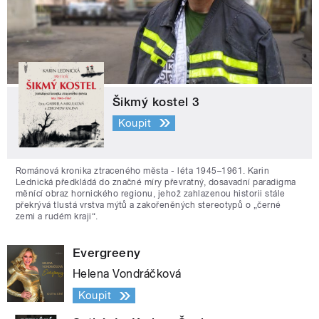
Šikmý kostel 3
Koupit
Románová kronika ztraceného města - léta 1945–1961. Karin
Lednická předkládá do značné míry převratný, dosavadní paradigma
měnící obraz hornického regionu, jehož zahlazenou historii stále
překrývá tlustá vrstva mýtů a zakořeněných stereotypů o „černé
zemi a rudém kraji“.
Evergreeny
Helena Vondráčková
Koupit