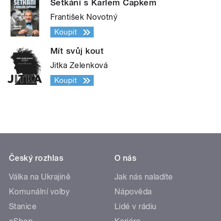
Setkání s Karlem Čapkem
František Novotný
Koupit
Mít svůj kout
Jitka Zelenková
Koupit
Český rozhlas
O nás
Válka na Ukrajině
Jak nás naladíte
Komunální volby
Nápověda
Stanice
Lidé v rádiu