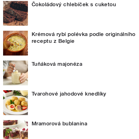
Čokoládový chlebíček s cuketou
Krémová rybí polévka podle originálního
receptu z Belgie
Tuňáková majonéza
Tvarohové jahodové knedlíky
Mramorová bublanina