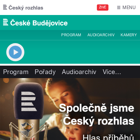
Přejít k hlavnímu obsahu
MENU
ŽIVĚ
PROGRAM
AUDIOARCHIV
KAMERY
Program
Pořady
Audioarchiv
Více
…