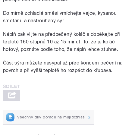
Do mírně zchladlé směsi vmíchejte vejce, kysanou
smetanu a nastrouhaný sýr.
Náplň pak vlijte na předpečený koláč a dopékejte při
teplotě 160 stupňů 10 až 15 minut. To, že je koláč
hotový, poznáte podle toho, že náplň lehce ztuhne.
Část sýra můžete nasypat až před koncem pečení na
povrch a při vyšší teplotě ho rozpéct do křupava.
Všechny díly pořadu na mujRozhlas