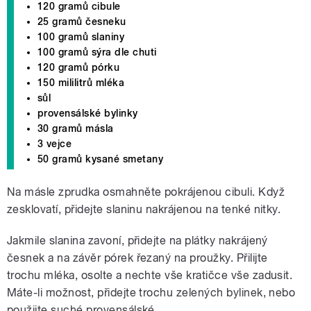
120 gramů cibule
25 gramů česneku
100 gramů slaniny
100 gramů sýra dle chuti
120 gramů pórku
150 mililitrů mléka
sůl
provensálské bylinky
30 gramů másla
3 vejce
50 gramů kysané smetany
Na másle zprudka osmahněte pokrájenou cibuli. Když
zesklovatí, přidejte slaninu nakrájenou na tenké nitky.
Jakmile slanina zavoní, přidejte na plátky nakrájený
česnek a na závěr pórek řezaný na proužky. Přilijte
trochu mléka, osolte a nechte vše kratičce vše zadusit.
Máte-li možnost, přidejte trochu zelených bylinek, nebo
použijte suché provensálské.