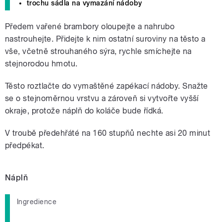
trochu sádla na vymazání nádoby
Předem vařené brambory oloupejte a nahrubo
nastrouhejte. Přidejte k nim ostatní suroviny na těsto a
vše, včetně strouhaného sýra, rychle smíchejte na
stejnorodou hmotu.
Těsto roztlačte do vymaštěné zapékací nádoby. Snažte
se o stejnoměrnou vrstvu a zároveň si vytvořte vyšší
okraje, protože náplň do koláče bude řídká.
V troubě předehřáté na 160 stupňů nechte asi 20 minut
předpékat.
Náplň
Ingredience