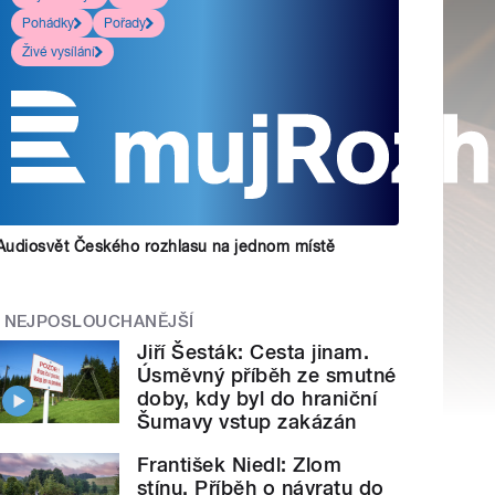
Pohádky
Pořady
Živé vysílání
Audiosvět Českého rozhlasu na jednom místě
NEJPOSLOUCHANĚJŠÍ
Jiří Šesták: Cesta jinam.
Úsměvný příběh ze smutné
doby, kdy byl do hraniční
Šumavy vstup zakázán
František Niedl: Zlom
stínu. Příběh o návratu do