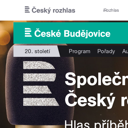
Přejít k hlavnímu obsahu
iRozhlas
20. století
Program
Pořady
Au