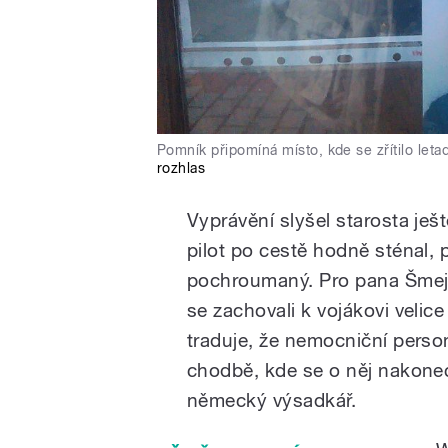
Pomník připomíná místo, kde se zřítilo let
rozhlas
Vyprávění slyšel starosta ješ
pilot po cestě hodně sténal, 
pochroumaný. Pro pana Šmejk
se zachovali k vojákovi velic
traduje, že nemocniční person
chodbě, kde se o něj nakonec
německý výsadkář.