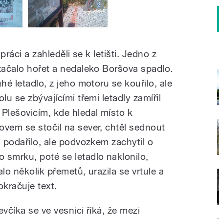
 práci a zahleděli se k letišti. Jedno z
 začalo hořet a nedaleko Boršova spadlo.
hé letadlo, z jeho motoru se kouřilo, ale
lu se zbývajícími třemi letadly zamířil
 Plešovicím, kde hledal místo k
ovem se stočil na sever, chtěl sednout
i podařilo, ale podvozkem zachytil o
 smrku, poté se letadlo naklonilo,
lo několik přemetů, urazila se vrtule a
okračuje text.
včíka se ve vesnici říká, že mezi