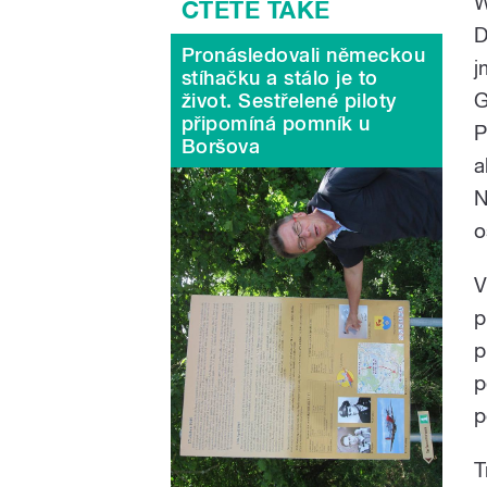
W
D
Pronásledovali německou
j
stíhačku a stálo je to
G
život. Sestřelené piloty
připomíná pomník u
P
Boršova
a
N
o
V
p
p
p
p
T