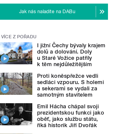
Jak nás naladíte na DABu
VÍCE Z POŘADU
I jižní Čechy bývaly krajem
dolů a dolování. Doly
u Staré Vožice patřily
k těm nejdůležitějším
Proti koněspřežce vedli
sedláci vzpouru. S holemi
a sekerami se vydali za
samotným stavitelem
Emil Hácha chápal svoji
prezidentskou funkci jako
oběť, jako službu státu,
říká historik Jiří Dvořák