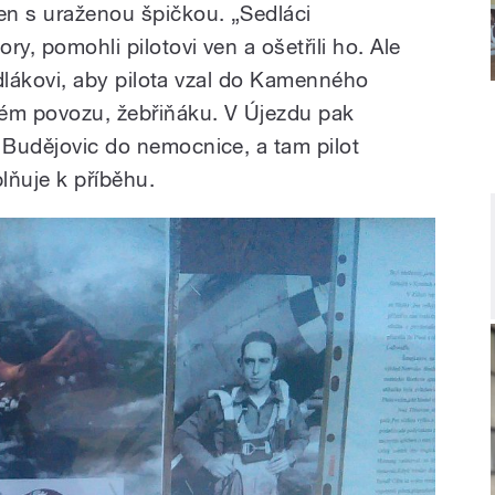
ten s uraženou špičkou. „Sedláci
ory, pomohli pilotovi ven a ošetřili ho. Ale
 sedlákovi, aby pilota vzal do Kamenného
kém povozu, žebřiňáku. V Újezdu pak
o Budějovic do nemocnice, a tam pilot
plňuje k příběhu.