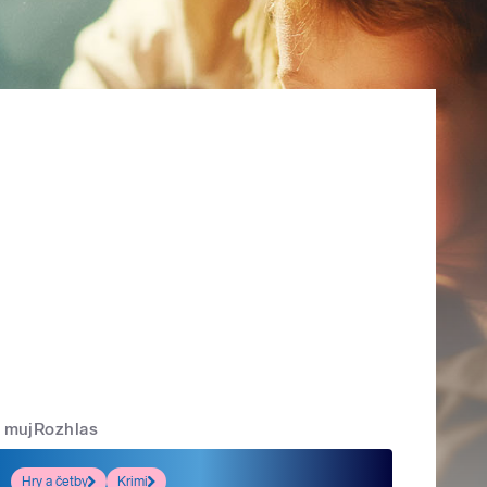
mujRozhlas
Hry a četby
Krimi