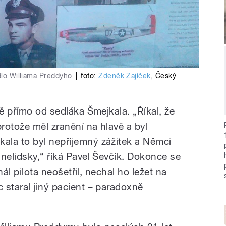
adlo Williama Preddyho
|
foto:
Zdeněk Zajíček
,
Český
tě přímo od sedláka Šmejkala. „Říkal, že
protože měl zranění na hlavě a byl
ala to byl nepříjemný zážitek a Němci
e nelidsky,“ říká Pavel Ševčík. Dokonce se
ál pilota neošetřil, nechal ho ležet na
 staral jiný pacient – paradoxně