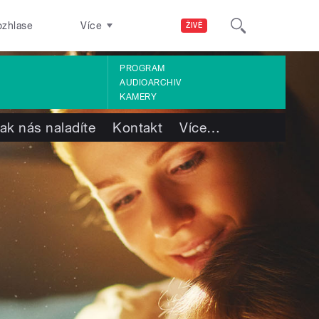
ozhlase
Více
ŽIVĚ
PROGRAM
AUDIOARCHIV
KAMERY
ak nás naladíte
Kontakt
Více
…