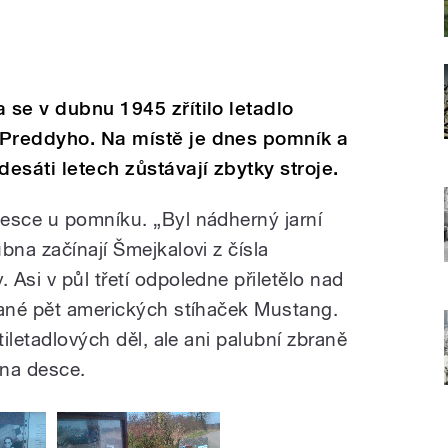
 se v dubnu 1945 zřítilo letadlo
 Preddyho. Na místě je dnes pomník a
esáti letech zůstávají zbytky stroje.
esce u pomníku. „Byl nádherný jarní
bna začínají Šmejkalovi z čísla
Asi v půl třetí odpoledne přiletělo nad
lané pět amerických stíhaček Mustang.
tiletadlových děl, ale ani palubní zbraně
 na desce.