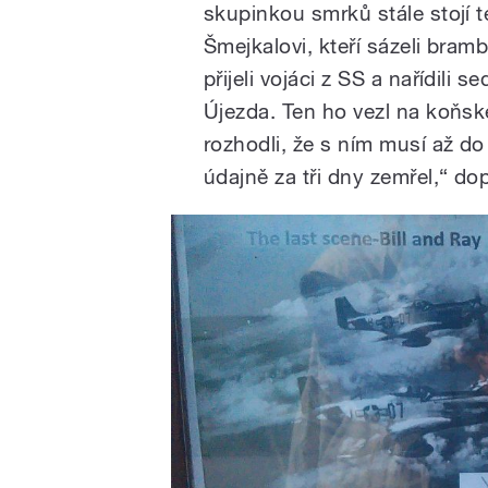
skupinkou smrků stále stojí 
Šmejkalovi, kteří sázeli bramb
přijeli vojáci z SS a nařídili
Újezda. Ten ho vezl na koňs
rozhodli, že s ním musí až d
údajně za tři dny zemřel,“ do