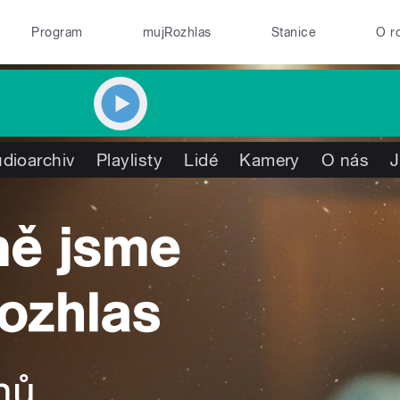
Program
mujRozhlas
Stanice
O r
dioarchiv
Playlisty
Lidé
Kamery
O nás
J