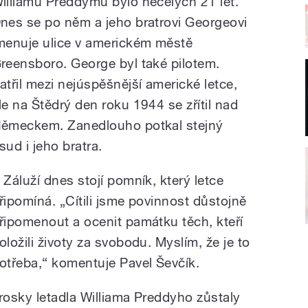
illiamu Preddymu bylo necelých 21 let.
nes se po něm a jeho bratrovi Georgeovi
menuje ulice v americkém městě
reensboro. George byl také pilotem.
atřil mezi nejúspěšnější americké letce,
le na Štědrý den roku 1944 se zřítil nad
ěmeckem. Zanedlouho potkal stejný
sud i jeho bratra.
 Záluží dnes stojí pomník, který letce
řipomíná. „Cítili jsme povinnost důstojně
řipomenout a ocenit památku těch, kteří
oložili životy za svobodu. Myslím, že je to
otřeba,“ komentuje Pavel Ševčík.
rosky letadla Williama Preddyho zůstaly