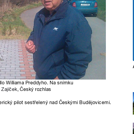
adlo Williama Preddyho. Na snímku
 Zajíček
, Český rozhlas
erický pilot sestřelený nad Českými Budějovicemi.