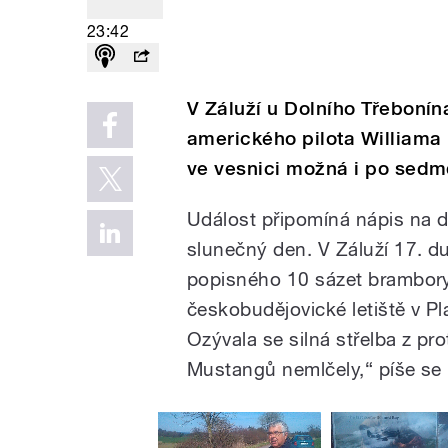
23:42
V Záluží u Dolního Třebonína
amerického pilota Williama
ve vesnici možná i po sedmd
Událost připomíná nápis na d
slunečný den. V Záluží 17. du
popisného 10 sázet brambory. 
českobudějovické letiště v P
Ozývala se silná střelba z pro
Mustangů nemlčely,“ píše se