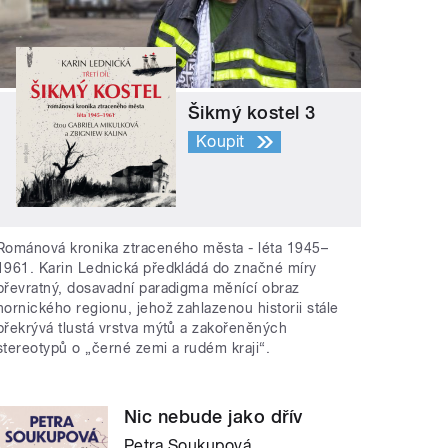
Šikmý kostel 3
Koupit
Románová kronika ztraceného města - léta 1945–
1961. Karin Lednická předkládá do značné míry
převratný, dosavadní paradigma měnící obraz
hornického regionu, jehož zahlazenou historii stále
překrývá tlustá vrstva mýtů a zakořeněných
stereotypů o „černé zemi a rudém kraji“.
Nic nebude jako dřív
Petra Soukupová