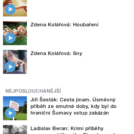
Zdena Kolářová: Houbaření
Zdena Kolářová: Sny
NEJPOSLOUCHANĚJŠÍ
Jiří Šesták: Cesta jinam. Úsměvný
příběh ze smutné doby, kdy byl do
hraniční Šumavy vstup zakázán
Ladislav Beran: Krimi příběhy