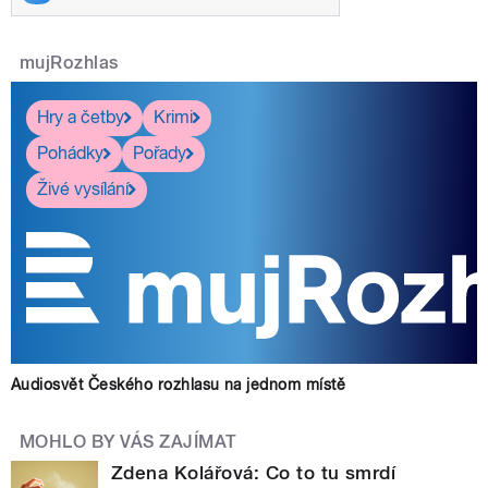
mujRozhlas
Hry a četby
Krimi
Pohádky
Pořady
Živé vysílání
Audiosvět Českého rozhlasu na jednom místě
MOHLO BY VÁS ZAJÍMAT
Zdena Kolářová: Co to tu smrdí