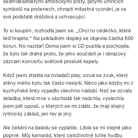
sedmdesátiletými artrotickými prsty, plnými umrlčích
symbolů na prstenech, chroptí milostná vyznání, je ve
své podstatě dráždivá a uchvacující.
To si koupím, rozhodla jsem se. „Chci to cédéčko, které
teď hrajete.“ Na pokladním displeji se objevila částka 600
korun. No nazdar! Doma jsem si CD pustila a pochopila,
že bylo tak drahé proto, že jeho součástí je i obrazový
záznam koncertu světově proslulé kapely.
Když jsem stiskla na ovladači play, ozval se zvuk, který
stěny mého bytu tak často neslyší. Něco jako kdyby mi z
kuchyňské linky vypadlo všechno nádobí. Než se ozvala
skladba, která mne v obchodě tak nadchla, vyslechla
jsem pět opusů, u kterých se mi zdálo, že mají stejný
rytmický základ, jen řev je jiný.
Ale čekání na baladu se vyplatilo. Líbila se mi stejně jako
poprvé. Můj kamarád, který celoživotně tuhle hudbu