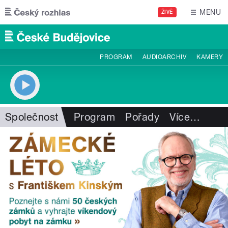
Přejít k hlavnímu obsahu
MENU
ŽIVĚ
PROGRAM
AUDIOARCHIV
KAMERY
Společnost
Program
Pořady
Více
…