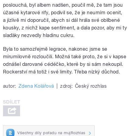
poslouchá, byl albem nadšen, poučil mě, že tam jsou
úžasné kytarové rify, podivil se, že je neumím ocenit,
a jízlivě mi doporučil, abych si dál hrála své oblíbené
kousky, z nichž kape sentiment, a dala pozor, aby mi ty
slaďáky nezvedly hladinu cukru.
Byla to samozřejmě legrace, nakonec jsme se
mírumilovně rozloučili. Možná také proto, že si v kapse
odnášel darované cédéčko, které by si sám nekoupil.
Rockerství má totiž i své limity. Třeba nízký důchod.
autor:
Zdena Kolářová
|
zdroj:
Český rozhlas
Všechny díly pořadu na mujRozhlas