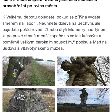
pravobřežní polovina města.
K Velkému depotu dojedete, pokud se z Týna vydáte
směrem na Tábor. „Neuhnete doleva na Bechyni, ale
pojedete pořád rovně. Zhruba čtyři kilometry nad Týnem
je po pravé straně menší kopeček s velice krásným a
poměrně velikým barokním sousoším,“ popisuje Martina
Sudová z vltavotýnského muzea.