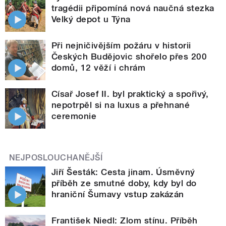
tragédii připomíná nová naučná stezka
Velký depot u Týna
Při nejničivějším požáru v historii
Českých Budějovic shořelo přes 200
domů, 12 věží i chrám
Císař Josef II. byl praktický a spořivý,
nepotrpěl si na luxus a přehnané
ceremonie
NEJPOSLOUCHANĚJŠÍ
Jiří Šesták: Cesta jinam. Úsměvný
příběh ze smutné doby, kdy byl do
hraniční Šumavy vstup zakázán
František Niedl: Zlom stínu. Příběh