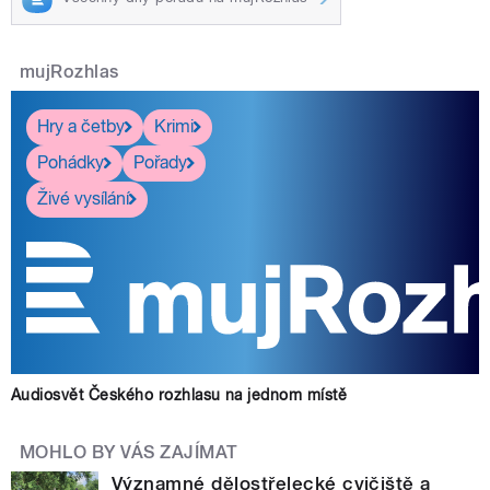
mujRozhlas
Hry a četby
Krimi
Pohádky
Pořady
Živé vysílání
Audiosvět Českého rozhlasu na jednom místě
MOHLO BY VÁS ZAJÍMAT
Významné dělostřelecké cvičiště a