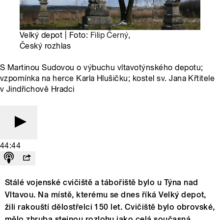
Velký depot | Foto:
Filip Černý
,
Český rozhlas
S Martinou Sudovou o výbuchu vltavotýnského depotu;
vzpomínka na herce Karla Hlušičku; kostel sv. Jana Křtitele
v Jindřichově Hradci
44:44
Stálé vojenské cvičiště a tábořiště bylo u Týna nad
Vltavou. Na místě, kterému se dnes říká Velký depot,
žili rakouští dělostřelci 150 let. Cvičiště bylo obrovské,
mělo zhruba stejnou rozlohu jako celá současná