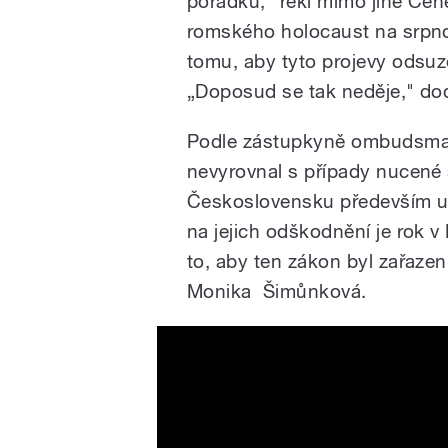
pořádku,” řekl mimo jiné Če
romského holocaust na srpnové
tomu, aby tyto projevy odsuzo
„Doposud se tak neděje," dod
Podle zástupkyně ombudsman
nevyrovnal s případy nucené 
Československu především u
na jejich odškodnění je rok 
to, aby ten zákon byl zařazen
Monika Šimůnková.
Základy romského koncentr
Písku