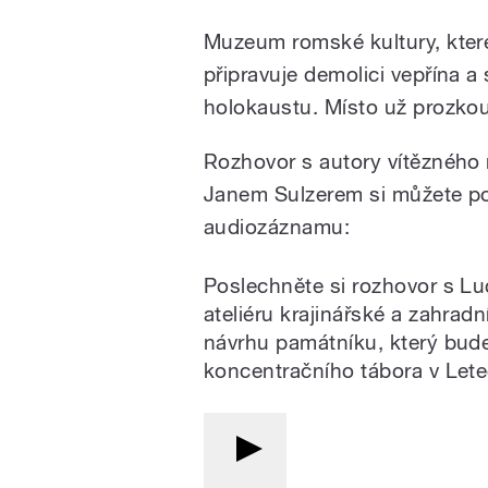
Muzeum romské kultury, které
připravuje demolici vepřína
holokaustu. Místo už prozko
Rozhovor s autory vítězného
Janem Sulzerem si můžete po
audiozáznamu:
Poslechněte si rozhovor s L
ateliéru krajinářské a zahradní
návrhu památníku, který bud
koncentračního tábora v Let