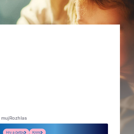
mujRozhlas
Hry a četby
Krimi