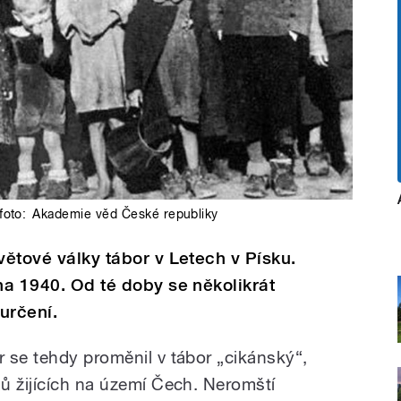
foto:
Akademie věd České republiky
větové války tábor v Letech v Písku.
na 1940. Od té doby se několikrát
určení.
 se tehdy proměnil v tábor „cikánský“,
ů žijících na území Čech. Neromští