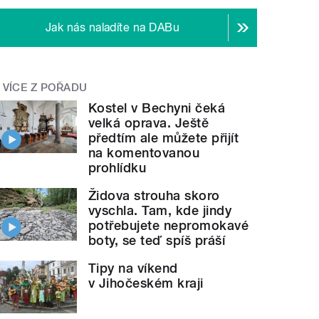
Jak nás naladíte na DABu
VÍCE Z POŘADU
Kostel v Bechyni čeká
velká oprava. Ještě
předtím ale můžete přijít
na komentovanou
prohlídku
Židova strouha skoro
vyschla. Tam, kde jindy
potřebujete nepromokavé
boty, se teď spíš práší
Tipy na víkend
v Jihočeském kraji