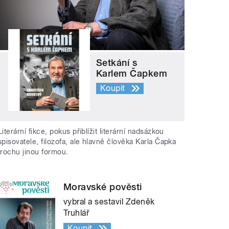
Setkání s
Karlem Čapkem
Koupit
Literární fikce, pokus přiblížit literární nadsázkou
spisovatele, filozofa, ale hlavně člověka Karla Čapka
trochu jinou formou.
Moravské pověsti
vybral a sestavil Zdeněk
Truhlář
Koupit