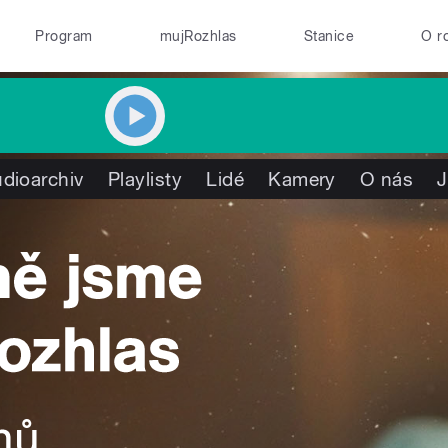
Program
mujRozhlas
Stanice
O r
dioarchiv
Playlisty
Lidé
Kamery
O nás
J