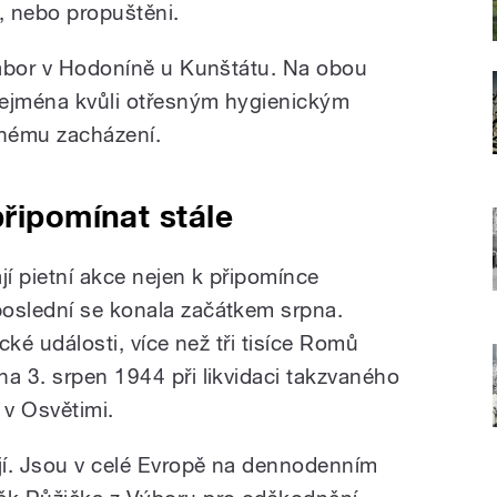
m, nebo propuštěni.
 tábor v Hodoníně u Kunštátu. Na obou
 zejména kvůli otřesným hygienickým
nému zacházení.
připomínat stále
í pietní akce nejen k připomínce
poslední se konala začátkem srpna.
ické události,
více než tři tisíce Romů
na 3. srpen 1944 při likvidaci takzvaného
 v Osvětimi.
ují. Jsou v celé Evropě na dennodenním