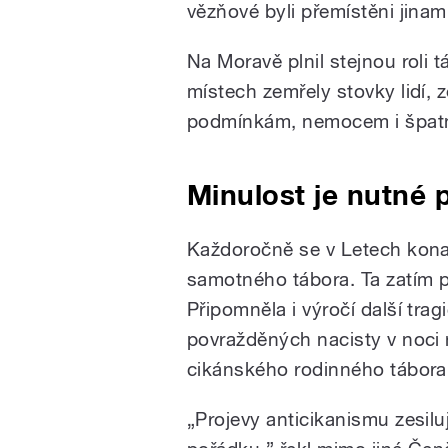
vězňové byli přemístěni jina
Na Moravě plnil stejnou roli
místech zemřely stovky lidí,
podmínkám, nemocem i špat
Minulost je nutné 
Každoročně se v Letech konaj
samotného tábora. Ta zatím 
Připomněla i výročí další trag
povražděných nacisty v noci 
cikánského rodinného tábora
„Projevy anticikanismu zesil