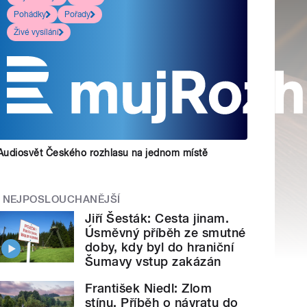
Pohádky
Pořady
Živé vysílání
Audiosvět Českého rozhlasu na jednom místě
NEJPOSLOUCHANĚJŠÍ
Jiří Šesták: Cesta jinam.
Úsměvný příběh ze smutné
doby, kdy byl do hraniční
Šumavy vstup zakázán
František Niedl: Zlom
stínu. Příběh o návratu do