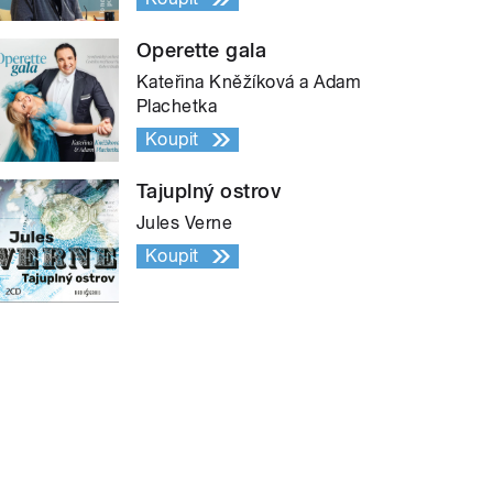
Operette gala
Kateřina Kněžíková a Adam
Plachetka
Koupit
Tajuplný ostrov
Jules Verne
Koupit