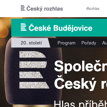
Přejít k hlavnímu obsahu
iRozhlas
20. století
Program
Pořady
Au