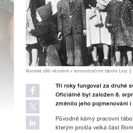
Romské děti vězněné v koncentračním táboře Lety
|
Tři roky fungoval za druhé s
Oficiálně byl založen 8. srp
změnilo jeho pojmenování i 
Původně kárný pracovní tábor
kterým prošla velká část Rom