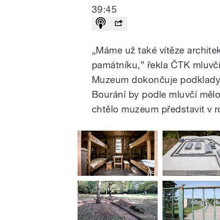
39:45
„Máme už také vítěze archit
památníku,” řekla ČTK mluvč
Muzeum dokončuje podklady p
Bourání by podle mluvčí měl
chtělo muzeum představit v 