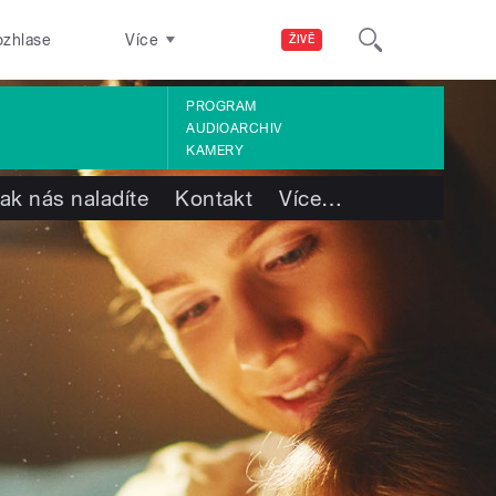
ozhlase
Více
ŽIVĚ
PROGRAM
AUDIOARCHIV
KAMERY
ak nás naladíte
Kontakt
Více
…