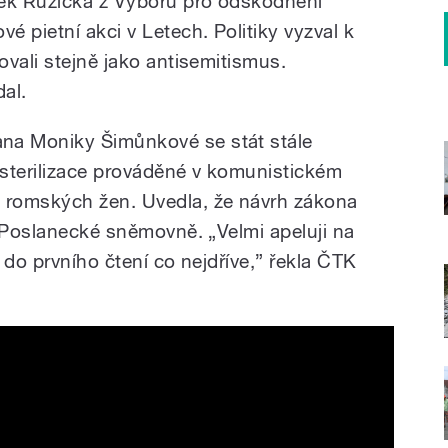
něk Růžička z Výboru pro odškodnění
 pietní akci v Letech. Politiky vyzval k
vali stejně jako antisemitismus.
al.
a Moniky Šimůnkové se stát stále
sterilizace prováděné v komunistickém
 romských žen. Uvedla, že návrh zákona
v Poslanecké sněmovně. „Velmi apeluji na
 do prvního čtení co nejdříve,” řekla ČTK
ačního tábora odkryté v Letech u