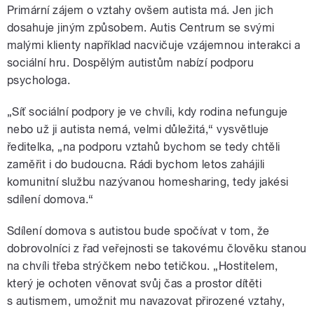
Primární zájem o vztahy ovšem autista má. Jen jich
dosahuje jiným způsobem. Autis Centrum se svými
malými klienty například nacvičuje vzájemnou interakci a
sociální hru. Dospělým autistům nabízí podporu
psychologa.
„Síť sociální podpory je ve chvíli, kdy rodina nefunguje
nebo už ji autista nemá, velmi důležitá,“ vysvětluje
ředitelka, „na podporu vztahů bychom se tedy chtěli
zaměřit i do budoucna. Rádi bychom letos zahájili
komunitní službu nazývanou homesharing, tedy jakési
sdílení domova.“
Sdílení domova s autistou bude spočívat v tom, že
dobrovolníci z řad veřejnosti se takovému člověku stanou
na chvíli třeba strýčkem nebo tetičkou. „Hostitelem,
který je ochoten věnovat svůj čas a prostor dítěti
s autismem, umožnit mu navazovat přirozené vztahy,