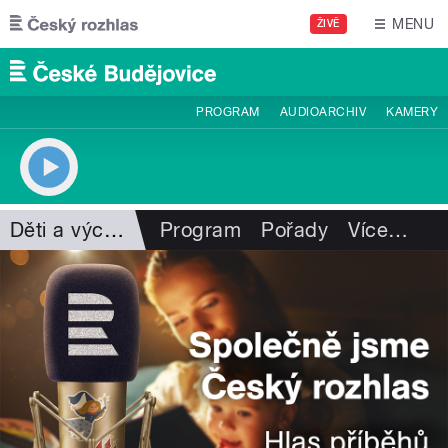
Přejít k hlavnímu obsahu
MENU
ŽIVĚ
PROGRAM
AUDIOARCHIV
KAMERY
Děti a výchova
Program
Pořady
Více
…