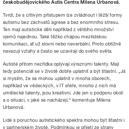
českobudějovického Autis Centra Milena Urbanová.
Tvrdí, že s citlivým přístupem lze zvládnout i těžší formy
autismu bez záchvatů agrese a bez enormního stresu.
Ten mají autistické děti například z většího množství
vjemů najednou. Také těžko chápou mezilidskou
komunikaci, ať už slovní nebo neverbální. Proto obtížně
navazují vztahy a často se uzavírají do svého světa.
Autisté přitom nezřídka oplývají výraznými talenty. Mají
tedy potenciál se v životě dobře uplatnit a být šťastní. „Já
si myslím, že se mohou uplatnit v mnoha oborech,
například ve vědeckých, v IT sféře, mnoho z nich má
umělecké talenty, jsou kreativní. Jde jen o podporu okolí
a o situaci, v jaké se nacházejí,“ komentuje Milena
Urbanová.
Lidé s poruchou autistického spektra mohou být šťastní i
v partnerském životě. Podmínkou je přijetí ze strany