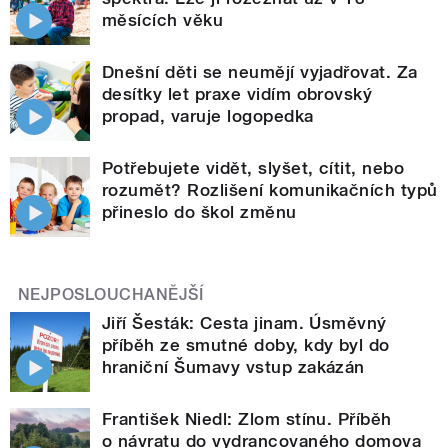
měsících věku
Dnešní děti se neumějí vyjadřovat. Za
desítky let praxe vidím obrovský
propad, varuje logopedka
Potřebujete vidět, slyšet, cítit, nebo
rozumět? Rozlišení komunikačních typů
přineslo do škol změnu
NEJPOSLOUCHANĚJŠÍ
Jiří Šesták: Cesta jinam. Úsměvný
příběh ze smutné doby, kdy byl do
hraniční Šumavy vstup zakázán
František Niedl: Zlom stínu. Příběh
o návratu do vydrancovaného domova