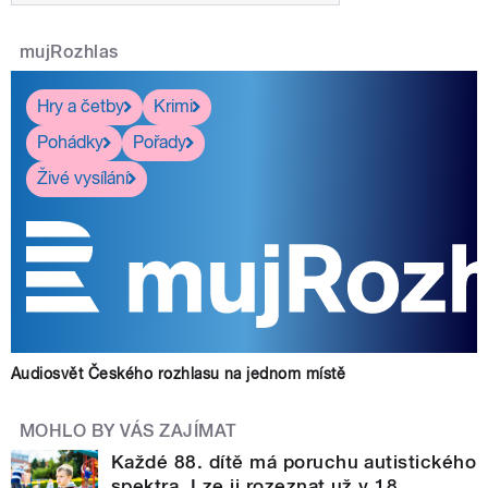
mujRozhlas
Hry a četby
Krimi
Pohádky
Pořady
Živé vysílání
Audiosvět Českého rozhlasu na jednom místě
MOHLO BY VÁS ZAJÍMAT
Každé 88. dítě má poruchu autistického
spektra. Lze ji rozeznat už v 18