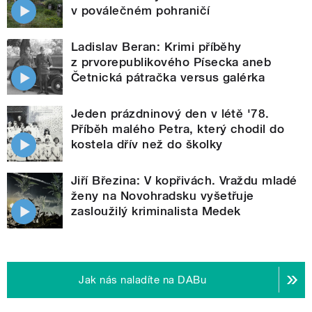
v poválečném pohraničí
Ladislav Beran: Krimi příběhy
z prvorepublikového Písecka aneb
Četnická pátračka versus galérka
Jeden prázdninový den v létě '78.
Příběh malého Petra, který chodil do
kostela dřív než do školky
Jiří Březina: V kopřivách. Vraždu mladé
ženy na Novohradsku vyšetřuje
zasloužilý kriminalista Medek
Jak nás naladíte na DABu