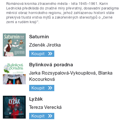
Románová kronika ztraceného města - léta 1945–1961. Karin
Lednická předkládá do značné míry převratný, dosavadní paradigma
měnící obraz hornického regionu, jehož zahlazenou historii stále
překrývá tlustá vrstva mýtů a zakořeněných stereotypů o „černé
zemi a rudém kraji“.
Saturnin
Zdeněk Jirotka
Koupit
Bylinková poradna
Jarka Rozsypalová-Vykoupilová, Blanka
Kocourková
Koupit
Lyžák
Tereza Verecká
Koupit