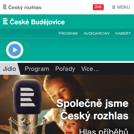
Přejít k hlavnímu obsahu
MENU
ŽIVĚ
PROGRAM
AUDIOARCHIV
KAMERY
Jídlo
Program
Pořady
Více
…