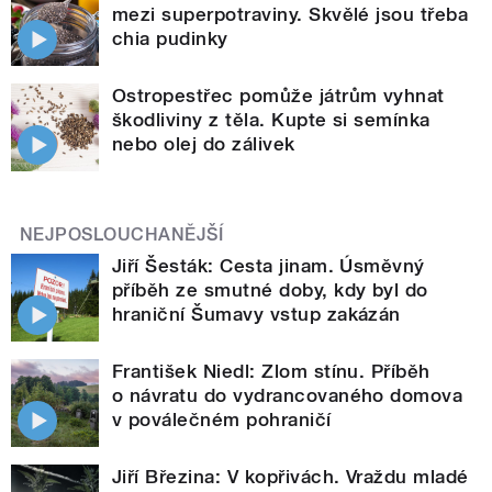
mezi superpotraviny. Skvělé jsou třeba
chia pudinky
Ostropestřec pomůže játrům vyhnat
škodliviny z těla. Kupte si semínka
nebo olej do zálivek
NEJPOSLOUCHANĚJŠÍ
Jiří Šesták: Cesta jinam. Úsměvný
příběh ze smutné doby, kdy byl do
hraniční Šumavy vstup zakázán
František Niedl: Zlom stínu. Příběh
o návratu do vydrancovaného domova
v poválečném pohraničí
Jiří Březina: V kopřivách. Vraždu mladé