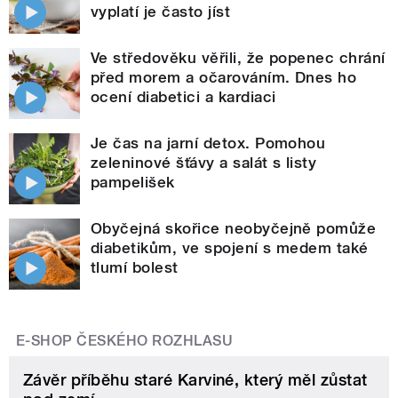
vyplatí je často jíst
Ve středověku věřili, že popenec chrání
před morem a očarováním. Dnes ho
ocení diabetici a kardiaci
Je čas na jarní detox. Pomohou
zeleninové šťávy a salát s listy
pampelišek
Obyčejná skořice neobyčejně pomůže
diabetikům, ve spojení s medem také
tlumí bolest
E-SHOP ČESKÉHO ROZHLASU
Závěr příběhu staré Karviné, který měl zůstat