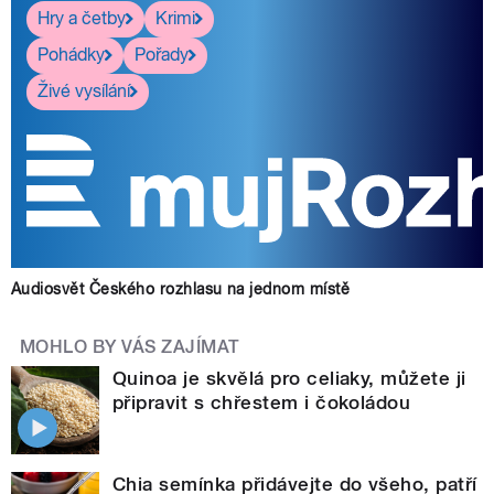
Hry a četby
Krimi
Pohádky
Pořady
Živé vysílání
Audiosvět Českého rozhlasu na jednom místě
MOHLO BY VÁS ZAJÍMAT
Quinoa je skvělá pro celiaky, můžete ji
připravit s chřestem i čokoládou
Chia semínka přidávejte do všeho, patří