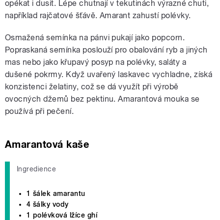
opékat i dusit. Lépe chutnají v tekutinách výrazné chuti,
například rajčatové šťávě. Amarant zahustí polévky.
Osmažená semínka na pánvi pukají jako popcorn.
Popraskaná semínka poslouží pro obalování ryb a jiných
mas nebo jako křupavý posyp na polévky, saláty a
dušené pokrmy. Když uvařený laskavec vychladne, získá
konzistenci želatiny, což se dá využít při výrobě
ovocných džemů bez pektinu. Amarantová mouka se
používá při pečení.
Amarantová kaše
Ingredience
1 šálek amarantu
4 šálky vody
1 polévková lžíce ghí