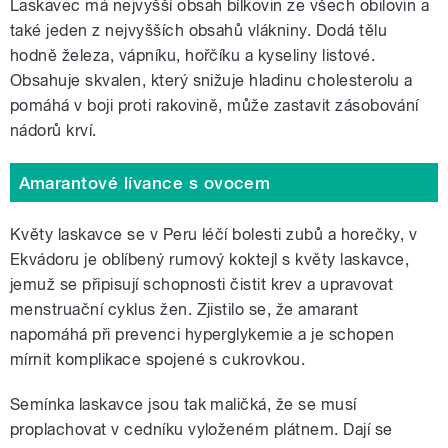
Laskavec má nejvyšší obsah bílkovin ze všech obilovin a
také jeden z nejvyšších obsahů vlákniny. Dodá tělu
hodně železa, vápníku, hořčíku a kyseliny listové.
Obsahuje skvalen, který snižuje hladinu cholesterolu a
pomáhá v boji proti rakovině, může zastavit zásobování
nádorů krví.
Amarantové lívance s ovocem
Květy laskavce se v Peru léčí bolesti zubů a horečky, v
Ekvádoru je oblíbený rumový koktejl s květy laskavce,
jemuž se připisují schopnosti čistit krev a upravovat
menstruační cyklus žen. Zjistilo se, že amarant
napomáhá při prevenci hyperglykemie a je schopen
mírnit komplikace spojené s cukrovkou.
Semínka laskavce jsou tak maličká, že se musí
proplachovat v cedníku vyloženém plátnem. Dají se