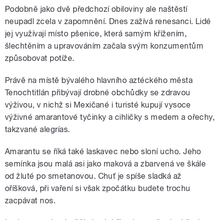
Podobně jako dvě předchozí obiloviny ale naštěstí
neupadl zcela v zapomnění. Dnes zažívá renesanci. Lidé
jej využívají místo pšenice, která samým křížením,
šlechtěním a upravováním začala svým konzumentům
způsobovat potíže.
Právě na místě bývalého hlavního aztéckého města
Tenochtitlán přibývají drobné obchůdky se zdravou
výživou, v nichž si Mexičané i turisté kupují vysoce
výživné amarantové tyčinky a cihličky s medem a ořechy,
takzvané alegrías.
Amarantu se říká také laskavec nebo sloní ucho. Jeho
semínka jsou malá asi jako maková a zbarvená ve škále
od žluté po smetanovou. Chuť je spíše sladká až
oříšková, při vaření si však zpočátku budete trochu
zacpávat nos.