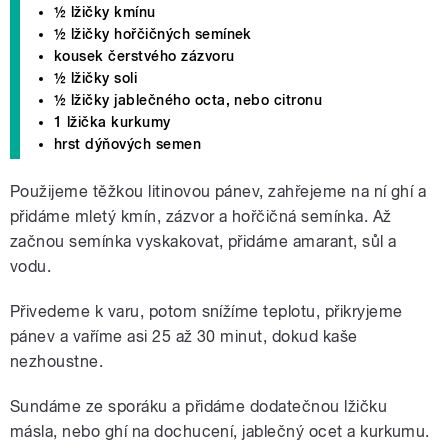
½ lžičky kmínu
½ lžičky hořčičných semínek
kousek čerstvého zázvoru
½ lžičky soli
½ lžičky jablečného octa, nebo citronu
1 lžička kurkumy
hrst dýňových semen
Použijeme těžkou litinovou pánev, zahřejeme na ní ghí a
přidáme mletý kmín, zázvor a hořčičná semínka. Až
začnou semínka vyskakovat, přidáme amarant, sůl a
vodu.
Přivedeme k varu, potom snížíme teplotu, přikryjeme
pánev a vaříme asi 25 až 30 minut, dokud kaše
nezhoustne.
Sundáme ze sporáku a přidáme dodatečnou lžičku
másla, nebo ghí na dochucení, jablečný ocet a kurkumu.