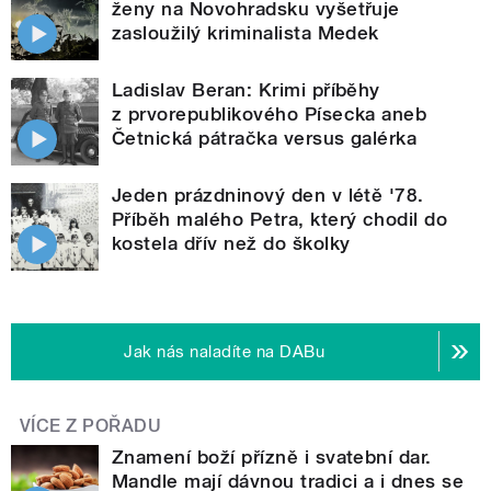
ženy na Novohradsku vyšetřuje
zasloužilý kriminalista Medek
Ladislav Beran: Krimi příběhy
z prvorepublikového Písecka aneb
Četnická pátračka versus galérka
Jeden prázdninový den v létě '78.
Příběh malého Petra, který chodil do
kostela dřív než do školky
Jak nás naladíte na DABu
VÍCE Z POŘADU
Znamení boží přízně i svatební dar.
Mandle mají dávnou tradici a i dnes se