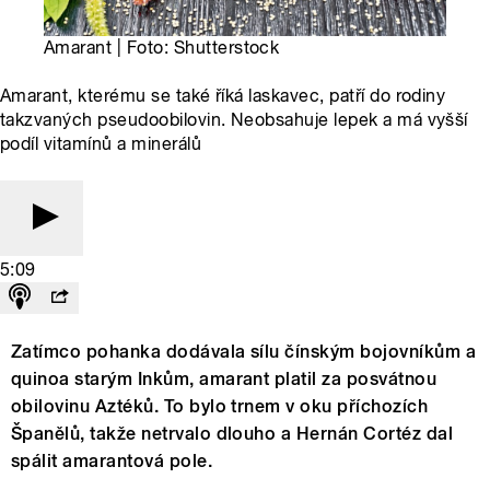
Amarant | Foto: Shutterstock
Amarant, kterému se také říká laskavec, patří do rodiny
takzvaných pseudoobilovin. Neobsahuje lepek a má vyšší
podíl vitamínů a minerálů
5:09
Zatímco pohanka dodávala sílu čínským bojovníkům a
quinoa starým Inkům, amarant platil za posvátnou
obilovinu Aztéků. To bylo trnem v oku příchozích
Španělů, takže netrvalo dlouho a Hernán Cortéz dal
spálit amarantová pole.