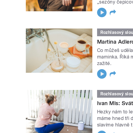
„sezóny čepico
Rozhlasový slo
Martina Adler
Co můžeš udělat 
maminka. Říká m
zažité.
Rozhlasový slo
Ivan Mls: Svá
Hezky nám to let
máme hned tři d
slavíme hlavně t