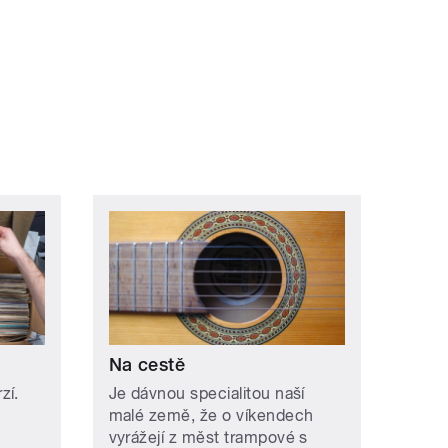
Na cestě
zí.
Je dávnou specialitou naší
malé země, že o víkendech
vyrážejí z měst trampové s