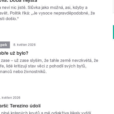
ová: Doba nejistá
neví nic jistě. Slůvka jako možná, asi, kdyby a
svět. Politik říká: „Je vysoce nepravděpodobné, že
ti došlo.“
upek
8. květen 2026
obře už bylo?
y zase – už zase slyším, že tahle země nevzkvétá, že
 lidé kritizují stav věci z pohodlí svých bytů,
nanců nebo živnostníků.
. květen 2026
arší: Terezino údolí
 plné krásných koutů a mě odjakživa lákaly vyšší