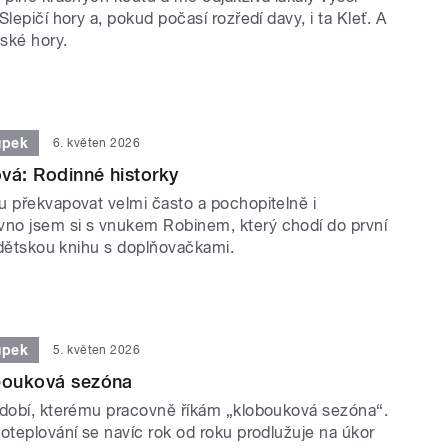
Slepičí hory a, pokud počasí rozředí davy, i ta Kleť. A
ské hory.
upek
6. květen 2026
vá: Rodinné historky
u překvapovat velmi často a pochopitelně i
no jsem si s vnukem Robinem, který chodí do první
a dětskou knihu s doplňovačkami.
upek
5. květen 2026
obouková sezóna
bdobí, kterému pracovně říkám „klobouková sezóna“.
oteplování se navíc rok od roku prodlužuje na úkor