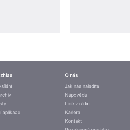
zhlas
O nás
ysílání
Jak nás naladíte
rchiv
Nápověda
sty
Lidé v rádiu
í aplikace
Kariéra
Kontakt
Rozhlasový poplatek