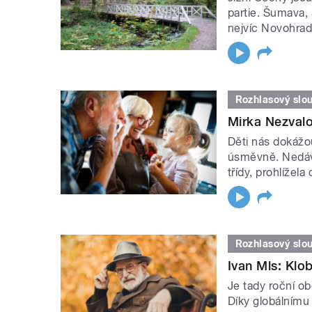
partie. Šumava, 
nejvíc Novohrad
Rozhlasový slo
Mirka Nezvalo
Děti nás dokážo
úsměvně. Nedáv
třídy, prohlížel
Rozhlasový slo
Ivan Mls: Kl
Je tady roční o
Díky globálnímu 