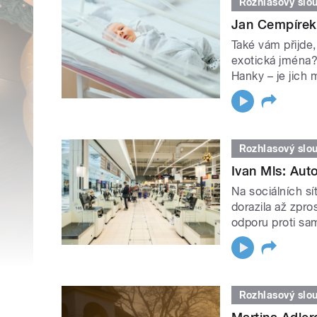
Rozhlasový slo
Jan Cempírek
Také vám přijde,
exotická jména? 
Hanky – je jich
Rozhlasový slo
Ivan Mls: Aut
Na sociálních s
dorazila až zpr
odporu proti s
Rozhlasový slo