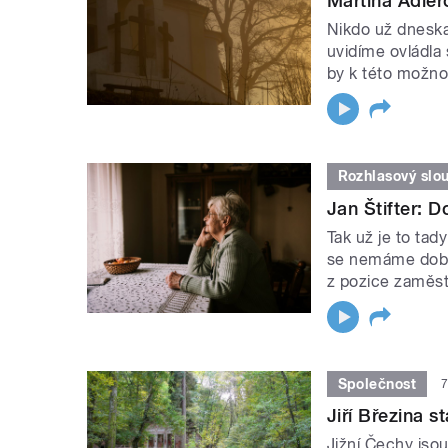
Martina Adler
Nikdo už dneska 
uvidíme ovládla 
by k této možnos
Rozhlasový slo
Jan Štifter: D
Tak už je to tad
se nemáme dobře,
z pozice zaměst
Společnost
7
Jiří Březina st
Jižní Čechy jsou