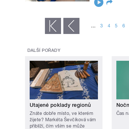
STRÁNKY
…
3
4
5
6
« první
‹ předchozí
DALŠÍ POŘADY
Utajené poklady regionů
Noční
Znáte dobře místo, ve kterém
Čas n
žijete? Markéta Ševčíková vám
přiblíží, čím vším se může