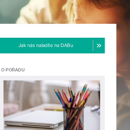
Jak nás naladíte na DABu
O POŘADU