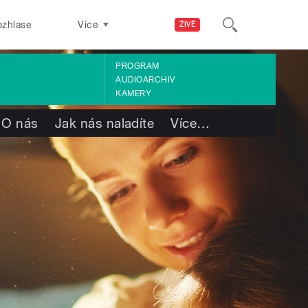
ozhlase
Více
ŽIVĚ
PROGRAM
AUDIOARCHIV
KAMERY
O nás
Jak nás naladíte
Více
…