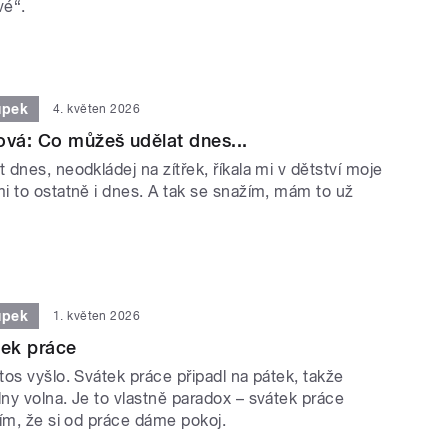
vé“.
upek
4. květen 2026
ová: Co můžeš udělat dnes...
dnes, neodkládej na zítřek, říkala mi v dětství moje
i to ostatně i dnes. A tak se snažím, mám to už
upek
1. květen 2026
tek práce
os vyšlo. Svátek práce připadl na pátek, takže
ny volna. Je to vlastně paradox – svátek práce
ím, že si od práce dáme pokoj.