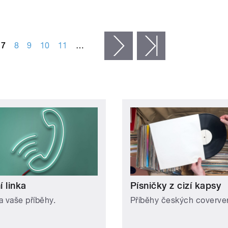
7
8
9
10
11
…
následující ›
poslední »
 linka
Písničky z cizí kapsy
a vaše příběhy.
Příběhy českých coverver