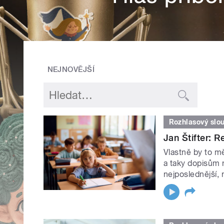
NEJNOVĚJŠÍ
Rozhlasový slo
Jan Štifter: R
Vlastně by to m
a taky dopisům 
nejposlednější, 