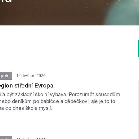
upek
14. květen 2026
egion střední Evropa
ěla být základní školní výbava. Porozumět sousedům
nebo deníkům po babičce a dědečkovi, ale je to to
na co dnes škola myslí.