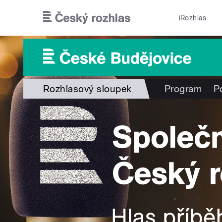
Přejít k hlavnímu obsahu
iRozhlas
Rozhlasový sloupek
Program
P