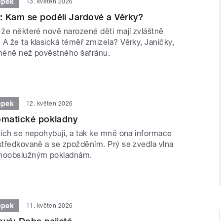
upek
13. květen 2026
: Kam se poděli Jardové a Věrky?
 že některé nově narozené děti mají zvláštně
A že ta klasická téměř zmizela? Věrky, Janičky,
 méně než pověstného šafránu.
upek
12. květen 2026
omatické pokladny
ítích se nepohybuji, a tak ke mně ona informace
ostředkovaně a se zpožděním. Prý se zvedla vlna
amoobslužným pokladnám.
upek
11. květen 2026