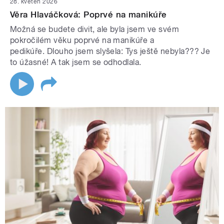
28. květen 2026
Věra Hlaváčková: Poprvé na manikúře
Možná se budete divit, ale byla jsem ve svém
pokročilém věku poprvé na manikúře a
pedikúře. Dlouho jsem slyšela: Tys ještě nebyla??? Je
to úžasné! A tak jsem se odhodlala.