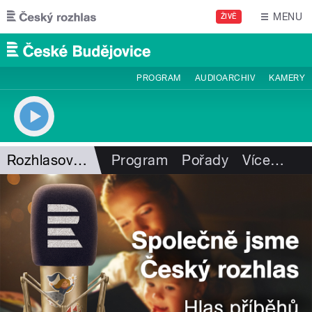
Přejít k hlavnímu obsahu
MENU
ŽIVĚ
PROGRAM
AUDIOARCHIV
KAMERY
Rozhlasový sloupek
Program
Pořady
Více
…