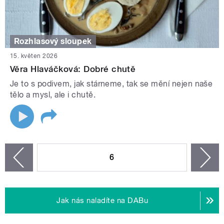
Rozhlasový sloupek
15. květen 2026
Věra Hlaváčková: Dobré chutě
Je to s podivem, jak stárneme, tak se mění nejen naše
tělo a mysl, ale i chutě.
STRÁNKY
6
n
zí
Jak nás naladíte na DABu