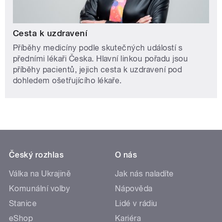
Cesta k uzdravení
Příběhy medicíny podle skutečných událostí s
předními lékaři Česka. Hlavní linkou pořadu jsou
příběhy pacientů, jejich cesta k uzdravení pod
dohledem ošetřujícího lékaře.
Český rozhlas
O nás
Válka na Ukrajině
Jak nás naladíte
Komunální volby
Nápověda
Stanice
Lidé v rádiu
eShop
Kariéra