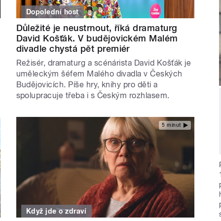
Dopolední host
Důležité je neustrnout, říká dramaturg
David Košťák. V budějovickém Malém
divadle chystá pět premiér
Režisér, dramaturg a scénárista David Košťák je
uměleckým šéfem Malého divadla v Českých
Budějovicích. Píše hry, knihy pro děti a
spolupracuje třeba i s Českým rozhlasem.
5 minut
Když jde o zdraví