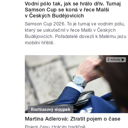
Vodní pólo tak, jak se hrálo dřív. Turnaj
Samson Cup se koná v řece Malši
v Českých Budějovicích
Samson Cup 2026. To je turnaj ve vodním pólu,
který se uskutečnil v řece Malši v Českých
Budějovicích. Pořadatelé dovezli k Malému jezu
mobilní hřiště.
2 minuty
Rozhlasový sloupek
Martina Adlerová: Ztratit pojem o čase
Pojem času ztrácím tradičně