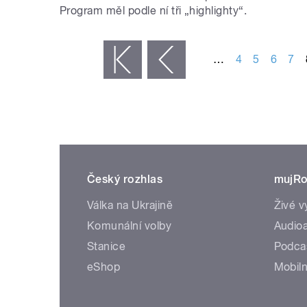
Program měl podle ní tři „highlighty“.
STRÁNKY
…
4
5
6
7
« první
‹ předchozí
Český rozhlas
mujRo
Válka na Ukrajině
Živé v
Komunální volby
Audioa
Stanice
Podca
eShop
Mobiln