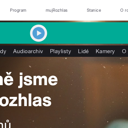
Program
mujRozhlas
Stanice
O r
ady
Audioarchiv
Playlisty
Lidé
Kamery
O