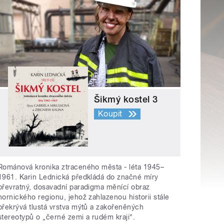
Šikmý kostel 3
Koupit
Románová kronika ztraceného města - léta 1945–
1961. Karin Lednická předkládá do značné míry
převratný, dosavadní paradigma měnící obraz
hornického regionu, jehož zahlazenou historii stále
překrývá tlustá vrstva mýtů a zakořeněných
stereotypů o „černé zemi a rudém kraji“.