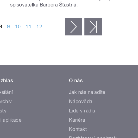
spisovatelka Barbora Šťastná.
8
9
10
11
12
…
následující ›
poslední »
zhlas
O nás
ysílání
Jak nás naladíte
rchiv
Nápověda
sty
Lidé v rádiu
í aplikace
Kariéra
Kontakt