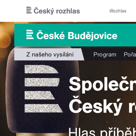
Přejít k hlavnímu obsahu
iRozhlas
Z našeho vysílání
Program
Poř