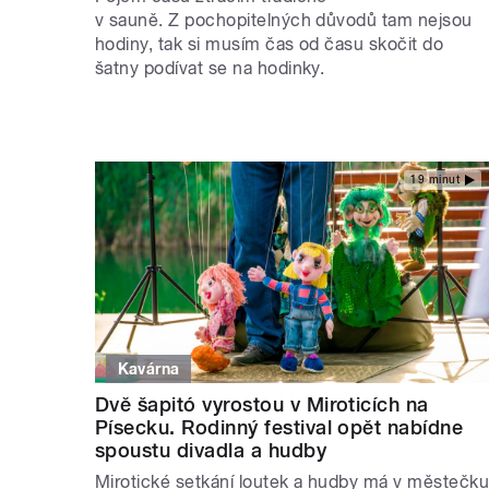
v sauně. Z pochopitelných důvodů tam nejsou
hodiny, tak si musím čas od času skočit do
šatny podívat se na hodinky.
19 minut
Kavárna
Dvě šapitó vyrostou v Miroticích na
Písecku. Rodinný festival opět nabídne
spoustu divadla a hudby
Mirotické setkání loutek a hudby má v městečk