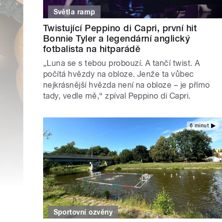
Světla ramp
Twistující Peppino di Capri, první hit
Bonnie Tyler a legendární anglický
fotbalista na hitparádě
„Luna se s tebou probouzí. A tančí twist. A
počítá hvězdy na obloze. Jenže ta vůbec
nejkrásnější hvězda není na obloze – je přímo
tady, vedle mě,“ zpíval Peppino di Capri.
6 minut
Sportovní ozvěny