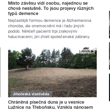
Místo závěsu vidí osobu, najednou se
chová neslušně. To jsou projevy různých
typů demence
Nejčastější formou demence je Alzheimerova
choroba, ale onemocnění má i řadu jiných
podob. Někteří pacienti trpí zrakovými
halucinacemi, jiní ztratí společenské zábrany.
1 minuta
Jihočeská vlastivěda
Chráněná písečná duna je u vesnice
Lužnice na Třeboňsku. Vznikla nánosem