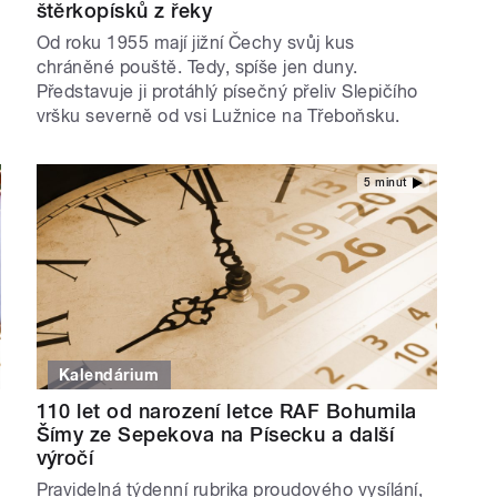
štěrkopísků z řeky
Od roku 1955 mají jižní Čechy svůj kus
chráněné pouště. Tedy, spíše jen duny.
Představuje ji protáhlý písečný přeliv Slepičího
vršku severně od vsi Lužnice na Třeboňsku.
5 minut
Kalendárium
110 let od narození letce RAF Bohumila
Šímy ze Sepekova na Písecku a další
výročí
u
Pravidelná týdenní rubrika proudového vysílání,