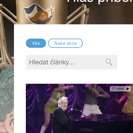
Vše
Naše akce
27 minut