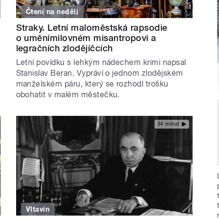
Čtení na neděli
Straky. Letní maloměstská rapsodie
o uměnímilovném misantropovi a
legračních zlodějíčcích
Letní povídku s lehkým nádechem krimi napsal
Stanislav Beran. Vypráví o jednom zlodějském
manželském páru, který se rozhodl trošku
obohatit v malém městečku.
34 minut
Vltavín