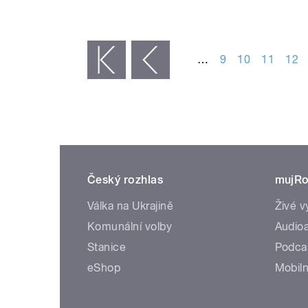
STRÁNKY
…
9
10
11
12
« první
‹ předchozí
Český rozhlas
mujRo
Válka na Ukrajině
Živé v
Komunální volby
Audioa
Stanice
Podca
eShop
Mobiln