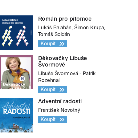
Román pro pitomce
Lukáš Balabán, Šimon Krupa,
Tomáš Soldán
Koupit
Děkovačky Libuše
Švormové
Libuše Švormová - Patrik
Rozehnal
Koupit
Adventní radosti
František Novotný
Koupit