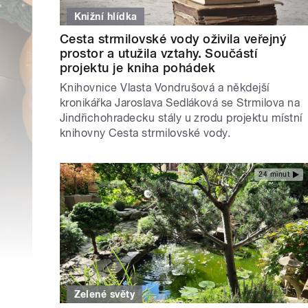
Knižní hlídka
Cesta strmilovské vody oživila veřejný
prostor a utužila vztahy. Součástí
projektu je kniha pohádek
Knihovnice Vlasta Vondrušová a někdejší
kronikářka Jaroslava Sedláková se Strmilova na
Jindřichohradecku stály u zrodu projektu místní
knihovny Cesta strmilovské vody.
24 minut
Zelené světy