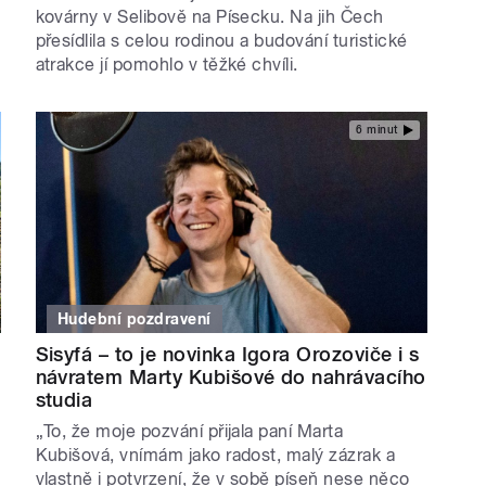
kovárny v Selibově na Písecku. Na jih Čech
přesídlila s celou rodinou a budování turistické
atrakce jí pomohlo v těžké chvíli.
6 minut
Hudební pozdravení
Sisyfá – to je novinka Igora Orozoviče i s
návratem Marty Kubišové do nahrávacího
studia
„To, že moje pozvání přijala paní Marta
Kubišová, vnímám jako radost, malý zázrak a
vlastně i potvrzení, že v sobě píseň nese něco