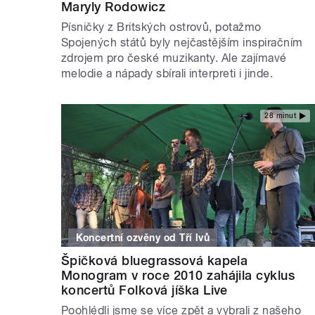
Maryly Rodowicz
Písničky z Britských ostrovů, potažmo
Spojených států byly nejčastějším inspiračním
zdrojem pro české muzikanty. Ale zajímavé
melodie a nápady sbírali interpreti i jinde.
28 minut
Koncertní ozvěny od Tří lvů
Špičková bluegrassová kapela
Monogram v roce 2010 zahájila cyklus
koncertů Folková jíška Live
Poohlédli jsme se více zpět a vybrali z našeho