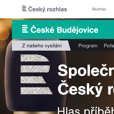
Přejít k hlavnímu obsahu
iRozhlas
Z našeho vysílání
Program
Poř