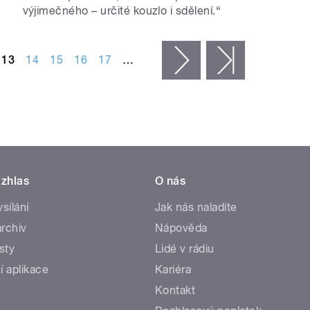
výjimečného – určité kouzlo i sdělení.“
13
14
15
16
17
…
následující ›
poslední »
zhlas
O nás
ysílání
Jak nás naladíte
rchiv
Nápověda
sty
Lidé v rádiu
í aplikace
Kariéra
Kontakt