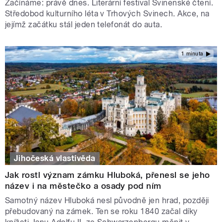
Začínáme: právě dnes. Literární festival Svinenské čtení.
Středobod kulturního léta v Trhových Svinech. Akce, na
jejímž začátku stál jeden telefonát do auta.
1 minuta
Jihočeská vlastivěda
Jak rostl význam zámku Hluboká, přenesl se jeho
název i na městečko a osady pod ním
Samotný název Hluboká nesl původně jen hrad, později
přebudovaný na zámek. Ten se roku 1840 začal díky