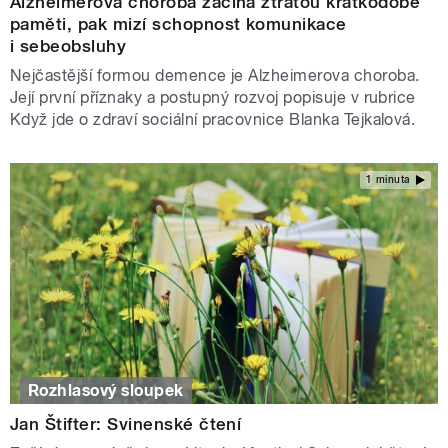
Alzheimerova choroba začíná ztrátou krátkodobé
paměti, pak mizí schopnost komunikace
i sebeobsluhy
Nejčastější formou demence je Alzheimerova choroba.
Její první příznaky a postupný rozvoj popisuje v rubrice
Když jde o zdraví sociální pracovnice Blanka Tejkalová.
1 minuta
Rozhlasový sloupek
Jan Štifter: Svinenské čtení