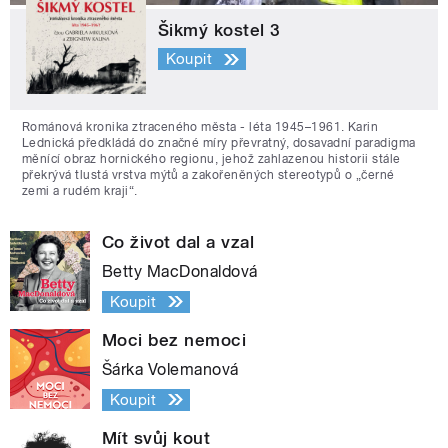
Šikmý kostel 3
Koupit
Románová kronika ztraceného města - léta 1945–1961. Karin
Lednická předkládá do značné míry převratný, dosavadní paradigma
měnící obraz hornického regionu, jehož zahlazenou historii stále
překrývá tlustá vrstva mýtů a zakořeněných stereotypů o „černé
zemi a rudém kraji“.
Co život dal a vzal
Betty MacDonaldová
Koupit
Moci bez nemoci
Šárka Volemanová
Koupit
Mít svůj kout