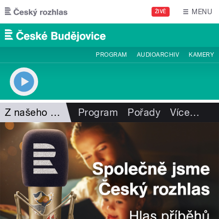
Přejít k hlavnímu obsahu
MENU
ŽIVĚ
PROGRAM
AUDIOARCHIV
KAMERY
Z našeho vysílání
Program
Pořady
Více
…