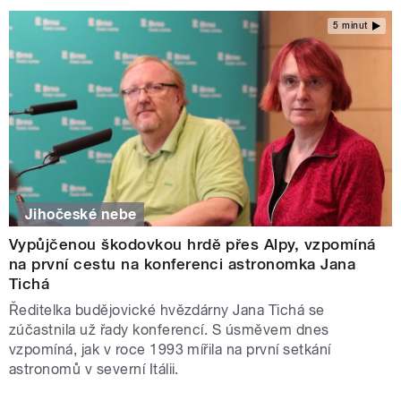
5 minut
Jihočeské nebe
Vypůjčenou škodovkou hrdě přes Alpy, vzpomíná
na první cestu na konferenci astronomka Jana
Tichá
Ředitelka budějovické hvězdárny Jana Tichá se
zúčastnila už řady konferencí. S úsměvem dnes
vzpomíná, jak v roce 1993 mířila na první setkání
astronomů v severní Itálii.