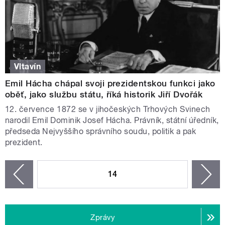
Vltavín
Emil Hácha chápal svoji prezidentskou funkci jako
oběť, jako službu státu, říká historik Jiří Dvořák
12. července 1872 se v jihočeských Trhových Svinech
narodil Emil Dominik Josef Hácha. Právník, státní úředník,
předseda Nejvyššího správního soudu, politik a pak
prezident.
STRÁNKY
14
n
zí
Zprávy