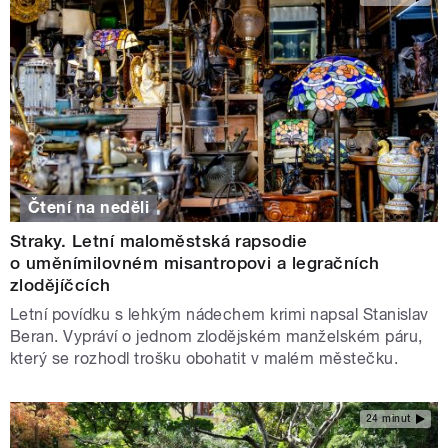
Čtení na neděli
Straky. Letní maloměstská rapsodie
o uměnímilovném misantropovi a legračních
zlodějíčcích
Letní povídku s lehkým nádechem krimi napsal Stanislav
Beran. Vypráví o jednom zlodějském manželském páru,
který se rozhodl trošku obohatit v malém městečku.
24 minut