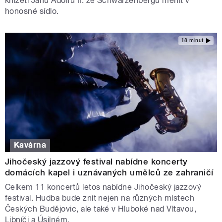
knížeti Janu Adolfu II. ze Schwarzenbergu měnit v
honosné sídlo.
18 minut
Kavárna
Jihočeský jazzový festival nabídne koncerty
domácích kapel i uznávaných umělců ze zahraničí
Celkem 11 koncertů letos nabídne Jihočeský jazzový
festival. Hudba bude znít nejen na různých místech
Českých Budějovic, ale také v Hluboké nad Vltavou,
Libníči a Úsilném.