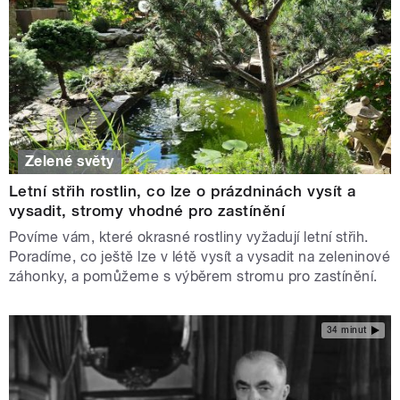
Zelené světy
Letní střih rostlin, co lze o prázdninách vysít a
vysadit, stromy vhodné pro zastínění
Povíme vám, které okrasné rostliny vyžadují letní střih.
Poradíme, co ještě lze v létě vysít a vysadit na zeleninové
záhonky, a pomůžeme s výběrem stromu pro zastínění.
34 minut