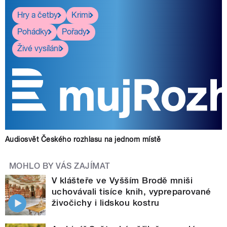
Hry a četby
Krimi
Pohádky
Pořady
Živé vysílání
Audiosvět Českého rozhlasu na jednom místě
MOHLO BY VÁS ZAJÍMAT
V klášteře ve Vyšším Brodě mniši
uchovávali tisíce knih, vypreparované
živočichy i lidskou kostru