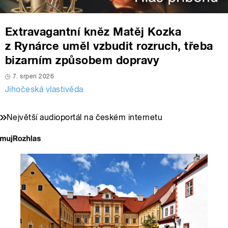
Extravagantní kněz Matěj Kozka
z Rynárce uměl vzbudit rozruch, třeba
bizarním způsobem dopravy
7. srpen 2026
Jihočeská vlastivěda
Největší audioportál na českém internetu