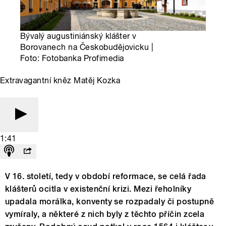
Bývalý augustiniánský klášter v
Borovanech na Českobudějovicku |
Foto: Fotobanka Profimedia
Extravagantní kněz Matěj Kozka
1:41
V 16. století, tedy v období reformace, se celá řada
klášterů ocitla v existenční krizi. Mezi řeholníky
upadala morálka, konventy se rozpadaly či postupně
vymíraly, a některé z nich byly z těchto příčin zcela