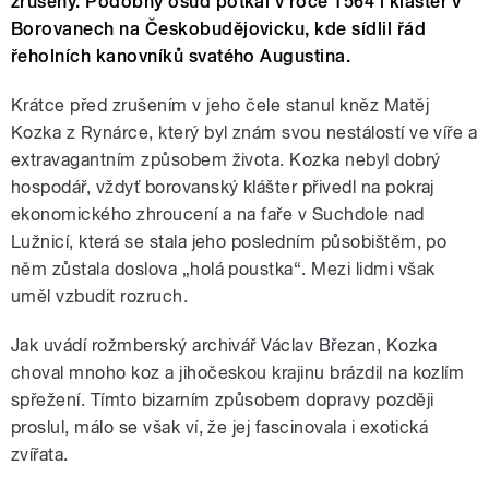
zrušeny. Podobný osud potkal v roce 1564 i klášter v
Borovanech na Českobudějovicku, kde sídlil řád
řeholních kanovníků svatého Augustina.
Krátce před zrušením v jeho čele stanul kněz Matěj
Kozka z Rynárce, který byl znám svou nestálostí ve víře a
extravagantním způsobem života. Kozka nebyl dobrý
hospodář, vždyť borovanský klášter přivedl na pokraj
ekonomického zhroucení a na faře v Suchdole nad
Lužnicí, která se stala jeho posledním působištěm, po
něm zůstala doslova „holá poustka“. Mezi lidmi však
uměl vzbudit rozruch.
Jak uvádí rožmberský archivář Václav Březan, Kozka
choval mnoho koz a jihočeskou krajinu brázdil na kozlím
spřežení. Tímto bizarním způsobem dopravy později
proslul, málo se však ví, že jej fascinovala i exotická
zvířata.