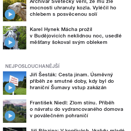
Archivář Světecký věřil, že mu zlé
mocnosti uhranuly kozla. Vyléčil ho
chlebem s posvěcenou solí
Karel Hynek Mácha prožil
v Budějovicích neklidnou noc, usedlé
měšťany šokoval svým oblekem
NEJPOSLOUCHANĚJŠÍ
Jiří Šesták: Cesta jinam. Úsměvný
příběh ze smutné doby, kdy byl do
hraniční Šumavy vstup zakázán
František Niedl: Zlom stínu. Příběh
o návratu do vydrancovaného domova
v poválečném pohraničí
Jiří Březina: V kopřivách. Vraždu mladé