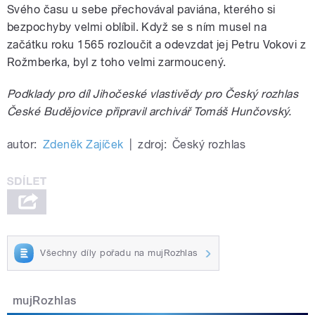
Svého času u sebe přechovával paviána, kterého si
bezpochyby velmi oblíbil. Když se s ním musel na
začátku roku 1565 rozloučit a odevzdat jej Petru Vokovi z
Rožmberka, byl z toho velmi zarmoucený.
Podklady pro díl Jihočeské vlastivědy pro Český rozhlas
České Budějovice připravil archivář Tomáš Hunčovský.
autor:
Zdeněk Zajíček
|
zdroj:
Český rozhlas
Všechny díly pořadu na mujRozhlas
mujRozhlas