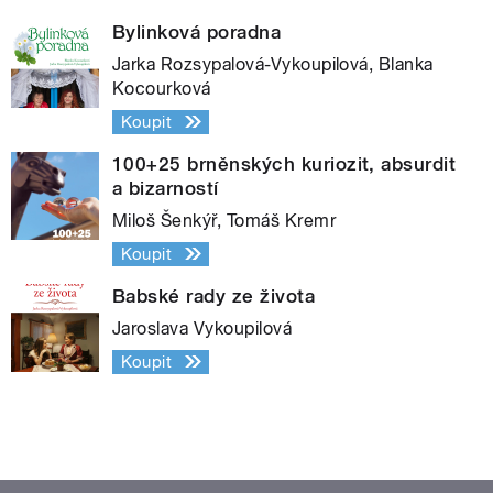
Bylinková poradna
Jarka Rozsypalová-Vykoupilová, Blanka
Kocourková
Koupit
100+25 brněnských kuriozit, absurdit
a bizarností
Miloš Šenkýř, Tomáš Kremr
Koupit
Babské rady ze života
Jaroslava Vykoupilová
Koupit