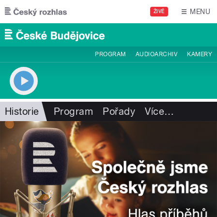
Přejít k hlavnímu obsahu
MENU
ŽIVĚ
PROGRAM
AUDIOARCHIV
KAMERY
Historie
Program
Pořady
Více
…