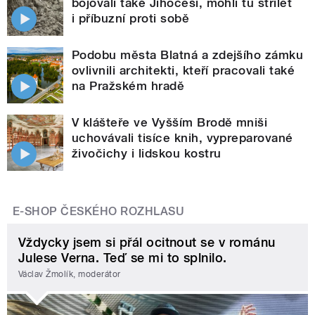
bojovali také Jihočeši, mohli tu střílet
i příbuzní proti sobě
Podobu města Blatná a zdejšího zámku
ovlivnili architekti, kteří pracovali také
na Pražském hradě
V klášteře ve Vyšším Brodě mniši
uchovávali tisíce knih, vypreparované
živočichy i lidskou kostru
E-SHOP ČESKÉHO ROZHLASU
Vždycky jsem si přál ocitnout se v románu
Julese Verna. Teď se mi to splnilo.
Václav Žmolík, moderátor