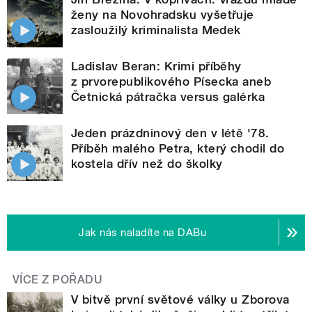
ženy na Novohradsku vyšetřuje
zasloužilý kriminalista Medek
Ladislav Beran: Krimi příběhy
z prvorepublikového Písecka aneb
Četnická pátračka versus galérka
Jeden prázdninový den v létě '78.
Příběh malého Petra, který chodil do
kostela dřív než do školky
Jak nás naladíte na DABu
VÍCE Z POŘADU
V bitvě první světové války u Zborova