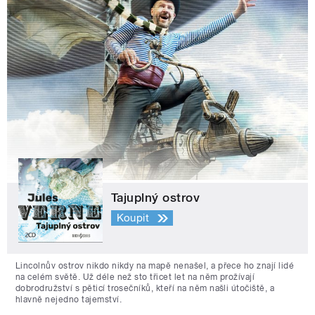
Tajuplný ostrov
Koupit
Lincolnův ostrov nikdo nikdy na mapě nenašel, a přece ho znají lidé
na celém světě. Už déle než sto třicet let na něm prožívají
dobrodružství s pěticí trosečníků, kteří na něm našli útočiště, a
hlavně nejedno tajemství.