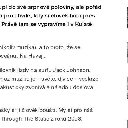
pl do své srpnové poloviny, ale pořád
í pro chvíle, kdy si člověk hodí přes
. Právě tam se vypravíme i v Kulaté
ikoliv muzika), a to proto, že se
oceánu. Na Havaji.
ilovník jízdy na surfu Jack Johnson.
ehož muzika je – světe, div se – veskrze
akusticky zvonivá a náladou doslova
esky si ji člověk pouští. My si pro náš
Through The Static z roku 2008.