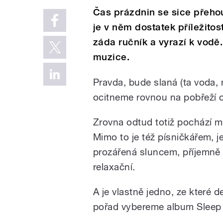
Čas prázdnin se sice přehou
je v něm dostatek příležitost
záda ručník a vyrazí k vodě
muzice.
Pravda, bude slaná (ta voda, n
ocitneme rovnou na pobřeží 
Zrovna odtud totiž pochází m
Mimo to je též písničkářem, j
prozářená sluncem, příjemně 
relaxační.
A je vlastně jedno, ze které d
pořad vybereme album Sleep 