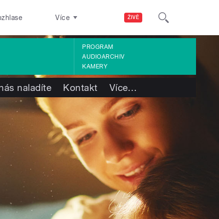
ozhlase
Více
ŽIVĚ
PROGRAM
AUDIOARCHIV
KAMERY
nás naladíte
Kontakt
Více
…