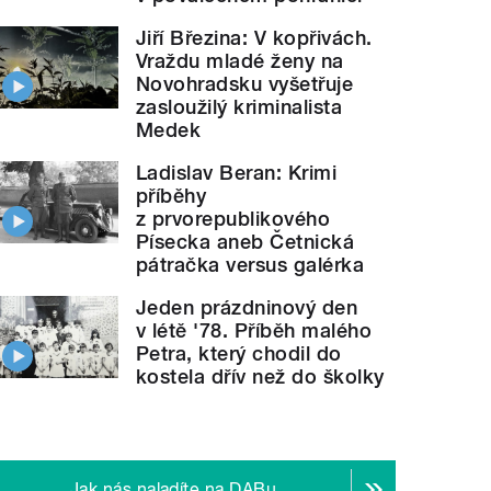
Jiří Březina: V kopřivách.
Vraždu mladé ženy na
Novohradsku vyšetřuje
zasloužilý kriminalista
Medek
Ladislav Beran: Krimi
příběhy
z prvorepublikového
Písecka aneb Četnická
pátračka versus galérka
Jeden prázdninový den
v létě '78. Příběh malého
Petra, který chodil do
kostela dřív než do školky
Jak nás naladíte na DABu