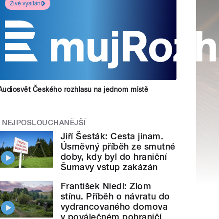
Živé vysílání
Audiosvět Českého rozhlasu na jednom místě
NEJPOSLOUCHANĚJŠÍ
Jiří Šesták: Cesta jinam.
Úsměvný příběh ze smutné
doby, kdy byl do hraniční
Šumavy vstup zakázán
František Niedl: Zlom
stínu. Příběh o návratu do
vydrancovaného domova
v poválečném pohraničí