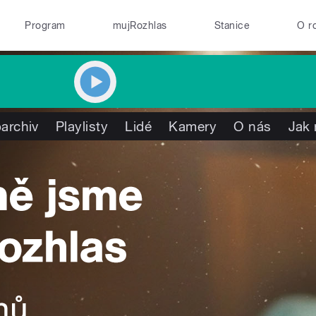
Program
mujRozhlas
Stanice
O r
archiv
Playlisty
Lidé
Kamery
O nás
Jak 