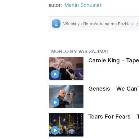
autor:
Martin Schuster
Všechny díly pořadu na mujRozhlas
MOHLO BY VÁS ZAJÍMAT
Carole King – Tape
Genesis – We Can´
Tears For Fears – 