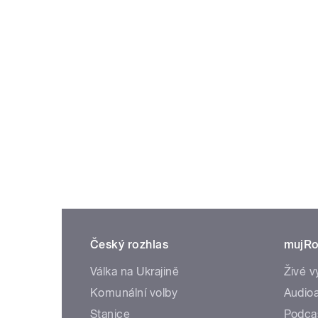
Český rozhlas
mujRo
Válka na Ukrajině
Živé v
Komunální volby
Audioa
Stanice
Podca