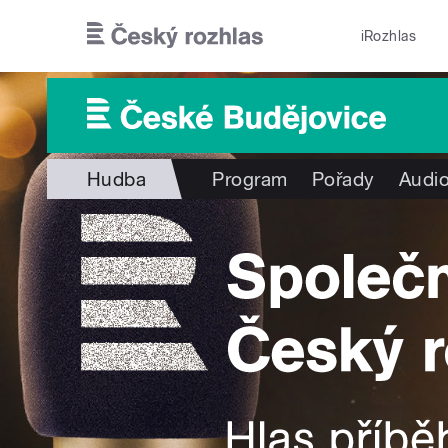
Přejít k hlavnímu obsahu
iRozhlas
Hudba
Program
Pořady
Audio