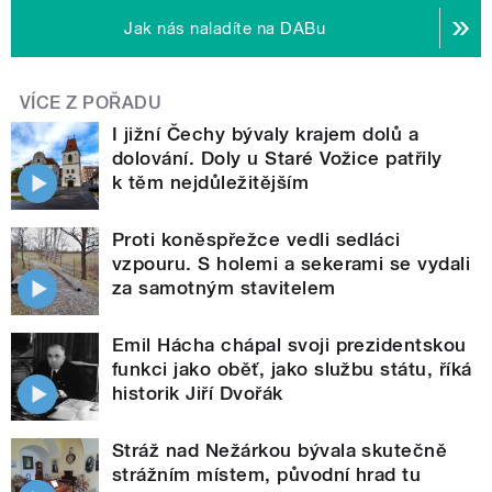
Jak nás naladíte na DABu
VÍCE Z POŘADU
I jižní Čechy bývaly krajem dolů a
dolování. Doly u Staré Vožice patřily
k těm nejdůležitějším
Proti koněspřežce vedli sedláci
vzpouru. S holemi a sekerami se vydali
za samotným stavitelem
Emil Hácha chápal svoji prezidentskou
funkci jako oběť, jako službu státu, říká
historik Jiří Dvořák
Stráž nad Nežárkou bývala skutečně
strážním místem, původní hrad tu