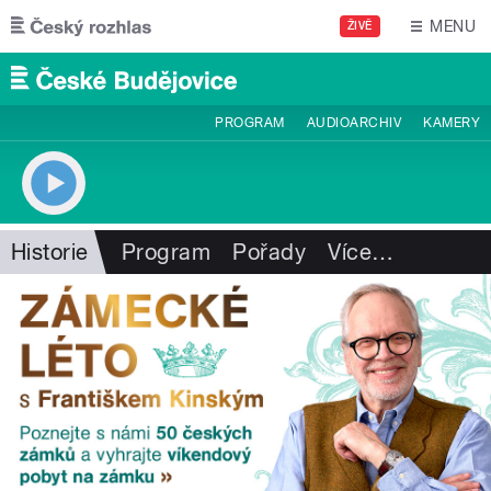
Přejít k hlavnímu obsahu
MENU
ŽIVĚ
PROGRAM
AUDIOARCHIV
KAMERY
Historie
Program
Pořady
Více
…