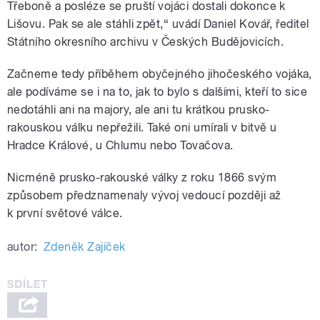
Třeboně a posléze se pruští vojáci dostali dokonce k
Lišovu. Pak se ale stáhli zpět,“ uvádí Daniel Kovář, ředitel
Státního okresního archivu v Českých Budějovicích.
Začneme tedy příběhem obyčejného
jihočeského vojáka
,
ale podíváme se i na to, jak to bylo s dalšími, kteří to sice
nedotáhli ani na majory, ale ani tu krátkou prusko-
rakouskou válku nepřežili. Také oni umírali v bitvě u
Hradce Králové, u Chlumu nebo Tovačova.
Nicméně prusko-rakouské války z roku 1866 svým
způsobem předznamenaly vývoj vedoucí později až
k první světové válce.
autor:
Zdeněk Zajíček