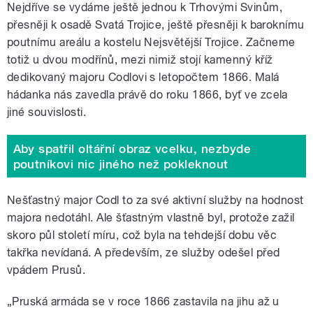
Nejdříve se vydáme ještě jednou k Trhovými Svinům,
přesněji k osadě Svatá Trojice, ještě přesněji k baroknímu
poutnímu areálu a kostelu Nejsvětější Trojice. Začneme
totiž u dvou modřínů, mezi nimiž stojí kamenný kříž
dedikovaný majoru Codlovi s letopočtem 1866. Malá
hádanka nás zavedla právě do roku 1866, byť ve zcela
jiné souvislosti.
Aby spatřil oltářní obraz vcelku, nezbyde
poutníkovi nic jiného než pokleknout
Nešťastný major Codl to za své aktivní služby na hodnost
majora nedotáhl. Ale šťastným vlastně byl, protože zažil
skoro půl století míru, což byla na tehdejší dobu věc
takřka nevídaná. A především, ze služby odešel před
vpádem Prusů.
„
Pruská armáda se v roce 1866 zastavila na jihu až u