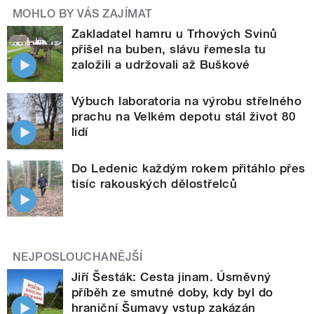
MOHLO BY VÁS ZAJÍMAT
Zakladatel hamru u Trhových Svinů
přišel na buben, slávu řemesla tu
založili a udržovali až Buškové
Výbuch laboratoria na výrobu střelného
prachu na Velkém depotu stál život 80
lidí
Do Ledenic každým rokem přitáhlo přes
tisíc rakouských dělostřelců
NEJPOSLOUCHANĚJŠÍ
Jiří Šesták: Cesta jinam. Úsměvný
příběh ze smutné doby, kdy byl do
hraniční Šumavy vstup zakázán