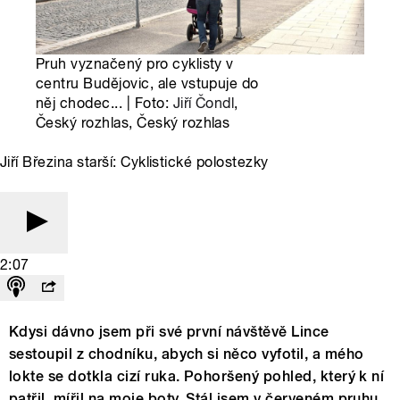
Pruh vyznačený pro cyklisty v
centru Budějovic, ale vstupuje do
něj chodec... | Foto:
Jiří Čondl
,
Český rozhlas, Český rozhlas
Jiří Březina starší: Cyklistické polostezky
2:07
Kdysi dávno jsem při své první návštěvě Lince
sestoupil z chodníku, abych si něco vyfotil, a mého
lokte se dotkla cizí ruka. Pohoršený pohled, který k ní
patřil, mířil na moje boty. Stál jsem v červeném pruhu