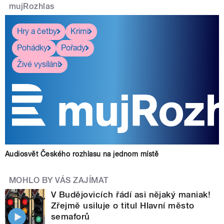
mujRozhlas
Hry a četby
Krimi
Pohádky
Pořady
Živé vysílání
Audiosvět Českého rozhlasu na jednom místě
MOHLO BY VÁS ZAJÍMAT
V Budějovicích řádí asi nějaký maniak!
Zřejmě usiluje o titul Hlavní město
semaforů