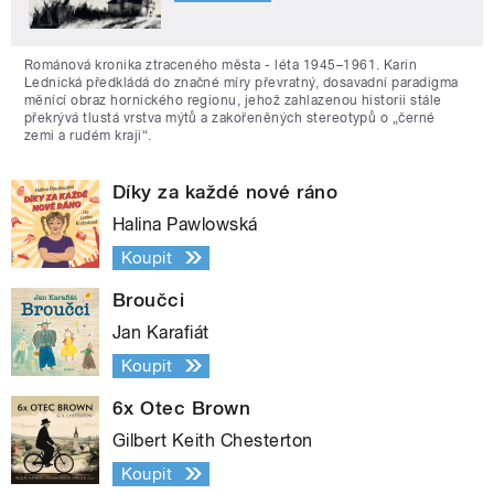
Románová kronika ztraceného města - léta 1945–1961. Karin
Lednická předkládá do značné míry převratný, dosavadní paradigma
měnící obraz hornického regionu, jehož zahlazenou historii stále
překrývá tlustá vrstva mýtů a zakořeněných stereotypů o „černé
zemi a rudém kraji“.
Díky za každé nové ráno
Halina Pawlowská
Koupit
Broučci
Jan Karafiát
Koupit
6x Otec Brown
Gilbert Keith Chesterton
Koupit