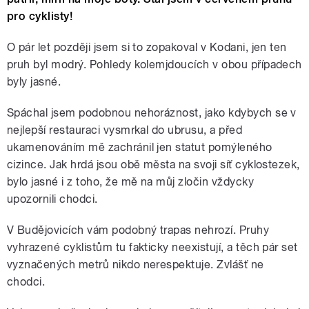
pro cyklisty!
O pár let později jsem si to zopakoval v Kodani, jen ten
pruh byl modrý. Pohledy kolemjdoucích v obou případech
byly jasné.
Spáchal jsem podobnou nehoráznost, jako kdybych se v
nejlepší restauraci vysmrkal do ubrusu, a před
ukamenováním mě zachránil jen statut pomýleného
cizince. Jak hrdá jsou obě města na svoji síť cyklostezek,
bylo jasné i z toho, že mě na můj zločin vždycky
upozornili chodci.
V Budějovicích vám podobný trapas nehrozí. Pruhy
vyhrazené cyklistům tu fakticky neexistují, a těch pár set
vyznačených metrů nikdo nerespektuje. Zvlášť ne
chodci.