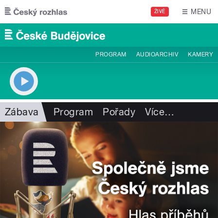
Přejít k hlavnímu obsahu
MENU
ŽIVĚ
PROGRAM
AUDIOARCHIV
KAMERY
Zábava
Program
Pořady
Více
…