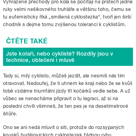
Vyhrazené přechody pro kola se počítají na prstech jedné
ruky velmi nešikovného truhláře a většinu toho, čemu se
tu eufemisticky říká „smíšená cyklostezka“, tvoří jen širší
chodník s dejme tomu zvýšenou tolerancí k cyklistům.
Jste kolaři, nebo cyklisté? Rozdíly jsou v
technice, oblečení i mluvě
Tady si, milý cyklisto, můžeš jezdit, ale nesmíš nás tím
otravovat. Nedoufej, že ti uhnem ke kraji nebo že se kvůli
tobě vzdáme triumfální jízdy tří kočárků vedle sebe. A už
vůbec se nenecháme připravit o tu legraci, až si na
poslední chvíli všimneš, že ten pes je na desetimetrové
šňůře.
Ono se ani nedá mluvit o síti, protože do rozsypaných
kousků budějovických cyklostezek žádnou rybu