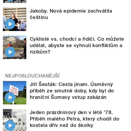
Jakoby. Nová epidemie zachvátila
češtinu
Cyklisté vs. chodci a řidiči. Co můžete
udělat, abyste se vyhnuli konfliktům a
rizikům?
NEJPOSLOUCHANĚJŠÍ
Jiří Šesták: Cesta jinam. Úsměvný
příběh ze smutné doby, kdy byl do
hraniční Šumavy vstup zakázán
Jeden prázdninový den v létě '78.
Příběh malého Petra, který chodil do
kostela dřív než do školky