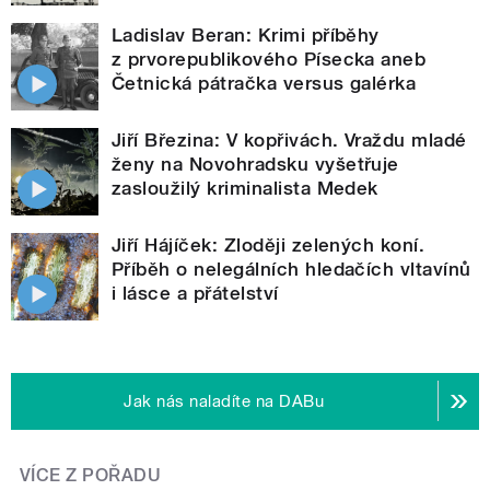
Ladislav Beran: Krimi příběhy
z prvorepublikového Písecka aneb
Četnická pátračka versus galérka
Jiří Březina: V kopřivách. Vraždu mladé
ženy na Novohradsku vyšetřuje
zasloužilý kriminalista Medek
Jiří Hájíček: Zloději zelených koní.
Příběh o nelegálních hledačích vltavínů
i lásce a přátelství
Jak nás naladíte na DABu
VÍCE Z POŘADU