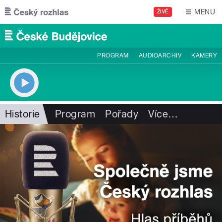
Přejít k hlavnímu obsahu
MENU
ŽIVĚ
PROGRAM
AUDIOARCHIV
KAMERY
Historie
Program
Pořady
Více
…