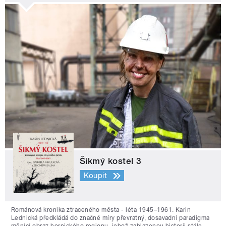
Šikmý kostel 3
Koupit
Románová kronika ztraceného města - léta 1945–1961. Karin
Lednická předkládá do značné míry převratný, dosavadní paradigma
měnící obraz hornického regionu, jehož zahlazenou historii stále