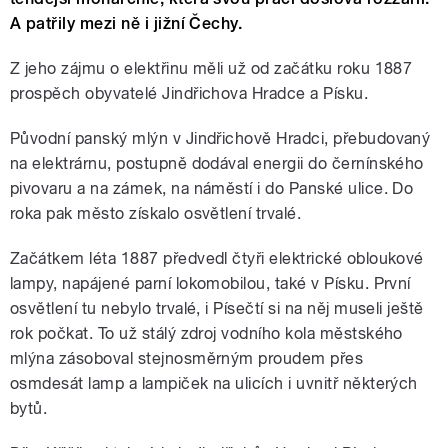
A patřily mezi ně i jižní Čechy.
Z jeho zájmu o elektřinu měli už od začátku roku 1887
prospěch obyvatelé Jindřichova Hradce a Písku.
Původní panský mlýn v Jindřichově Hradci, přebudovaný
na elektrárnu, postupně dodával energii do černínského
pivovaru a na zámek, na náměstí i do Panské ulice. Do
roka pak město získalo osvětlení trvalé.
Začátkem léta 1887 předvedl čtyři elektrické obloukové
lampy, napájené parní lokomobilou, také v Písku. První
osvětlení tu nebylo trvalé, i Písečtí si na něj museli ještě
rok počkat. To už stálý zdroj vodního kola městského
mlýna zásoboval stejnosměrným proudem přes
osmdesát lamp a lampiček na ulicích i uvnitř některých
bytů.