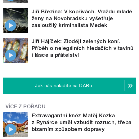
Jiří Březina: V kopřivách. Vraždu mladé
ženy na Novohradsku vyšetřuje
zasloužilý kriminalista Medek
Jiří Hájíček: Zloději zelených koní.
Příběh o nelegálních hledačích vltavínů
i lásce a přátelství
Jak nás naladíte na DABu
VÍCE Z POŘADU
Extravagantní kněz Matěj Kozka
z Rynárce uměl vzbudit rozruch, třeba
bizarním způsobem dopravy