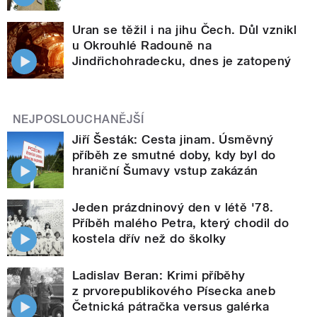
Uran se těžil i na jihu Čech. Důl vznikl
u Okrouhlé Radouně na
Jindřichohradecku, dnes je zatopený
NEJPOSLOUCHANĚJŠÍ
Jiří Šesták: Cesta jinam. Úsměvný
příběh ze smutné doby, kdy byl do
hraniční Šumavy vstup zakázán
Jeden prázdninový den v létě '78.
Příběh malého Petra, který chodil do
kostela dřív než do školky
Ladislav Beran: Krimi příběhy
z prvorepublikového Písecka aneb
Četnická pátračka versus galérka