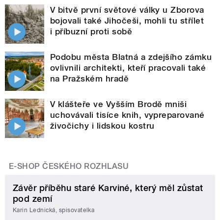
V bitvě první světové války u Zborova
bojovali také Jihočeši, mohli tu střílet
i příbuzní proti sobě
Podobu města Blatná a zdejšího zámku
ovlivnili architekti, kteří pracovali také
na Pražském hradě
V klášteře ve Vyšším Brodě mniši
uchovávali tisíce knih, vypreparované
živočichy i lidskou kostru
E-SHOP ČESKÉHO ROZHLASU
Závěr příběhu staré Karviné, který měl zůstat
pod zemí
Karin Lednická, spisovatelka