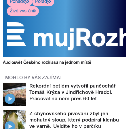
Pohádky
Pořady
Živé vysílání
Audiosvět Českého rozhlasu na jednom místě
MOHLO BY VÁS ZAJÍMAT
Rekordní betlém vytvořil punčochář
Tomáš Krýza v Jindřichově Hradci.
Pracoval na něm přes 60 let
Z chýnovského pivovaru zbyl jen
mohutný sloup, který podpíral klenbu
ve varně. Uvidíte ho v parčíku