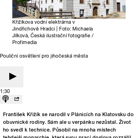
Křižíkova vodní elektrárna v
Jindřichově Hradci | Foto: Michaela
Jílková, Česká ilustrační fotografie /
Profimedia
Pouliční osvětlení pro jihočeská města
1:30
František Křižík se narodil v Plánicích na Klatovsku do
obuvnické rodiny. Sám ale u verpánku nezůstal. Život
ho svedl k technice. Působil na mnoha místech
tehdejší monarchie, která svou prací doslova rozzářil.