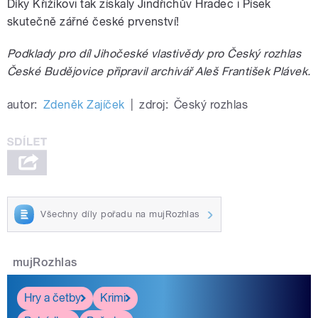
Díky Křižíkovi tak získaly Jindřichův Hradec i Písek
skutečně zářné české prvenství!
Podklady pro díl Jihočeské vlastivědy pro Český rozhlas
České Budějovice připravil archivář Aleš František Plávek.
autor:
Zdeněk Zajíček
|
zdroj:
Český rozhlas
Všechny díly pořadu na mujRozhlas
mujRozhlas
Hry a četby
Krimi