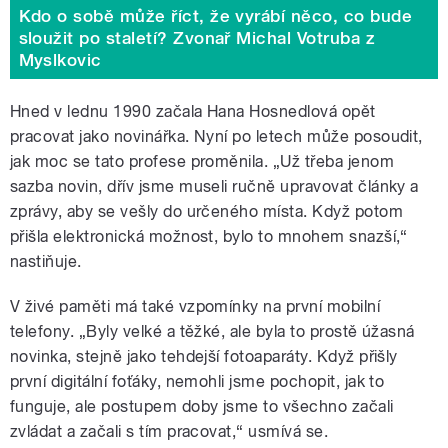
Kdo o sobě může říct, že vyrábí něco, co bude
sloužit po staletí? Zvonař Michal Votruba z
Myslkovic
Hned v lednu 1990 začala Hana Hosnedlová opět
pracovat jako novinářka. Nyní po letech může posoudit,
jak moc se tato profese proměnila. „Už třeba jenom
sazba novin, dřív jsme museli ručně upravovat články a
zprávy, aby se vešly do určeného místa. Když potom
přišla elektronická možnost, bylo to mnohem snazší,“
nastiňuje.
V živé paměti má také vzpomínky na první mobilní
telefony. „Byly velké a těžké, ale byla to prostě úžasná
novinka, stejně jako tehdejší fotoaparáty. Když přišly
první digitální foťáky, nemohli jsme pochopit, jak to
funguje, ale postupem doby jsme to všechno začali
zvládat a začali s tím pracovat,“ usmívá se.