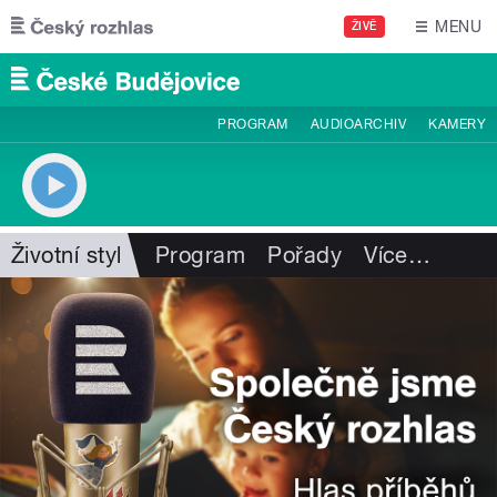
Přejít k hlavnímu obsahu
MENU
ŽIVĚ
PROGRAM
AUDIOARCHIV
KAMERY
Životní styl
Program
Pořady
Více
…