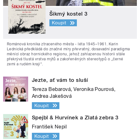
Šikmý kostel 3
Koupit
Románová kronika ztraceného města - léta 1945–1961. Karin
Lednická předkládá do značné míry převratný, dosavadní paradigma
měnící obraz hornického regionu, jehož zahlazenou historii stále
překrývá tlustá vrstva mýtů a zakořeněných stereotypů o „černé
zemi a rudém kraji“.
Jezte, ať vám to sluší
Tereza Bebarová, Veronika Pourová,
Andrea Jakešová
Koupit
Spejbl & Hurvínek a Zlatá zebra 3
František Nepil
Koupit