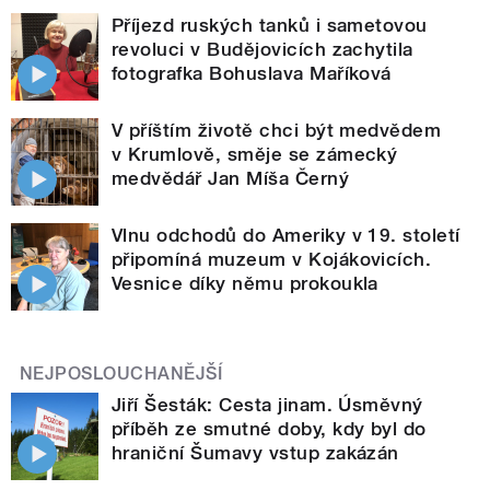
Příjezd ruských tanků i sametovou
revoluci v Budějovicích zachytila
fotografka Bohuslava Maříková
V příštím životě chci být medvědem
v Krumlově, směje se zámecký
medvědář Jan Míša Černý
Vlnu odchodů do Ameriky v 19. století
připomíná muzeum v Kojákovicích.
Vesnice díky němu prokoukla
NEJPOSLOUCHANĚJŠÍ
Jiří Šesták: Cesta jinam. Úsměvný
příběh ze smutné doby, kdy byl do
hraniční Šumavy vstup zakázán