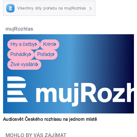
Všechny díly pořadu na mujRozhlas
mujRozhlas
Hry a četby
Krimi
Pohádky
Pořady
Živé vysílání
Audiosvět Českého rozhlasu na jednom místě
MOHLO BY VÁS ZAJÍMAT