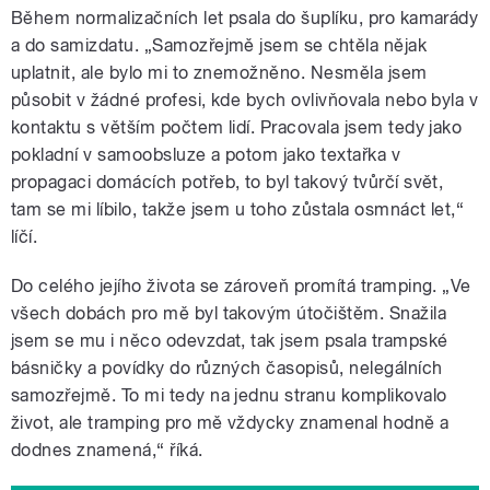
Během normalizačních let psala do šuplíku, pro kamarády
a do samizdatu. „Samozřejmě jsem se chtěla nějak
uplatnit, ale bylo mi to znemožněno. Nesměla jsem
působit v žádné profesi, kde bych ovlivňovala nebo byla v
kontaktu s větším počtem lidí. Pracovala jsem tedy jako
pokladní v samoobsluze a potom jako textařka v
propagaci domácích potřeb, to byl takový tvůrčí svět,
tam se mi líbilo, takže jsem u toho zůstala osmnáct let,“
líčí.
Do celého jejího života se zároveň promítá tramping. „Ve
všech dobách pro mě byl takovým útočištěm. Snažila
jsem se mu i něco odevzdat, tak jsem psala trampské
básničky a povídky do různých časopisů, nelegálních
samozřejmě. To mi tedy na jednu stranu komplikovalo
život, ale tramping pro mě vždycky znamenal hodně a
dodnes znamená,“ říká.