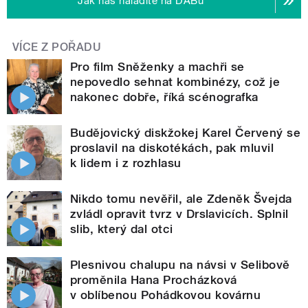
Jak nás naladíte na DABu
VÍCE Z POŘADU
Pro film Sněženky a machři se
nepovedlo sehnat kombinézy, což je
nakonec dobře, říká scénografka
Budějovický diskžokej Karel Červený se
proslavil na diskotékách, pak mluvil
k lidem i z rozhlasu
Nikdo tomu nevěřil, ale Zdeněk Švejda
zvládl opravit tvrz v Drslavicích. Splnil
slib, který dal otci
Plesnivou chalupu na návsi v Selibově
proměnila Hana Procházková
v oblíbenou Pohádkovou kovárnu