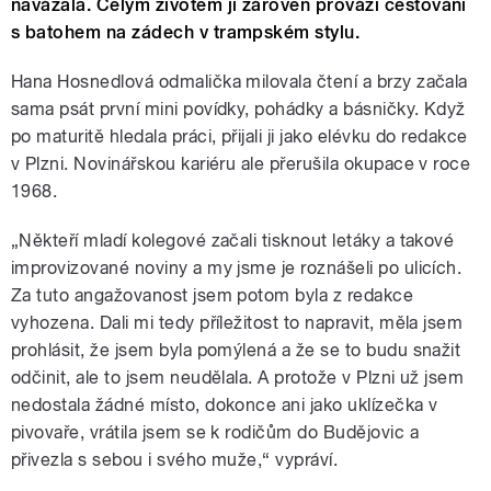
navázala. Celým životem ji zároveň provází cestování
s batohem na zádech v trampském stylu.
Hana Hosnedlová odmalička milovala čtení a brzy začala
sama psát první mini povídky, pohádky a básničky. Když
po maturitě hledala práci, přijali ji jako elévku do redakce
v Plzni. Novinářskou kariéru ale přerušila okupace v roce
1968.
„Někteří mladí kolegové začali tisknout letáky a takové
improvizované noviny a my jsme je roznášeli po ulicích.
Za tuto angažovanost jsem potom byla z redakce
vyhozena. Dali mi tedy příležitost to napravit, měla jsem
prohlásit, že jsem byla pomýlená a že se to budu snažit
odčinit, ale to jsem neudělala. A protože v Plzni už jsem
nedostala žádné místo, dokonce ani jako uklízečka v
pivovaře, vrátila jsem se k rodičům do Budějovic a
přivezla s sebou i svého muže,“ vypráví.