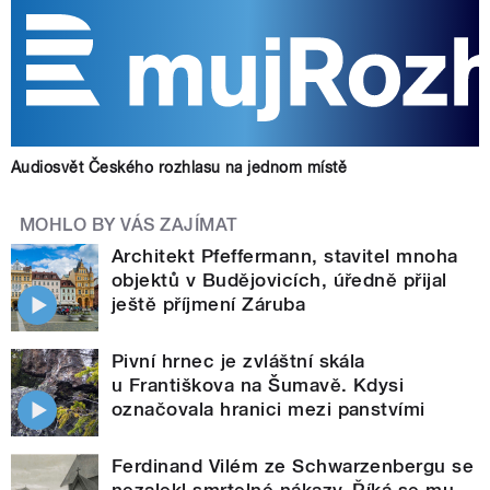
Audiosvět Českého rozhlasu na jednom místě
MOHLO BY VÁS ZAJÍMAT
Architekt Pfeffermann, stavitel mnoha
objektů v Budějovicích, úředně přijal
ještě příjmení Záruba
Pivní hrnec je zvláštní skála
u Františkova na Šumavě. Kdysi
označovala hranici mezi panstvími
Ferdinand Vilém ze Schwarzenbergu se
nezalekl smrtelné nákazy. Říká se mu