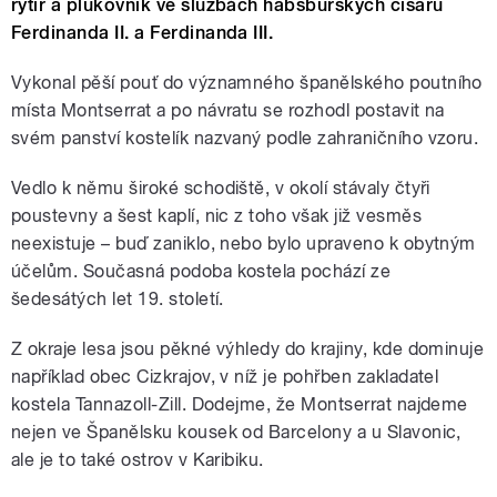
rytíř a plukovník ve službách habsburských císařů
Ferdinanda II. a Ferdinanda III.
Vykonal pěší pouť do významného španělského poutního
místa Montserrat a po návratu se rozhodl postavit na
svém panství kostelík nazvaný podle zahraničního vzoru.
Vedlo k němu široké schodiště, v okolí stávaly čtyři
poustevny a šest kaplí, nic z toho však již vesměs
neexistuje – buď zaniklo, nebo bylo upraveno k obytným
účelům. Současná podoba kostela pochází ze
šedesátých let 19. století.
Z okraje lesa jsou pěkné výhledy do krajiny, kde dominuje
například obec Cizkrajov, v níž je pohřben zakladatel
kostela Tannazoll-Zill. Dodejme, že Montserrat najdeme
nejen ve Španělsku kousek od Barcelony a u Slavonic,
ale je to také ostrov v Karibiku.