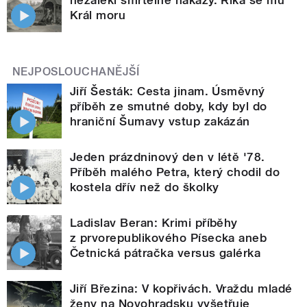
Král moru
NEJPOSLOUCHANĚJŠÍ
Jiří Šesták: Cesta jinam. Úsměvný
příběh ze smutné doby, kdy byl do
hraniční Šumavy vstup zakázán
Jeden prázdninový den v létě '78.
Příběh malého Petra, který chodil do
kostela dřív než do školky
Ladislav Beran: Krimi příběhy
z prvorepublikového Písecka aneb
Četnická pátračka versus galérka
Jiří Březina: V kopřivách. Vraždu mladé
ženy na Novohradsku vyšetřuje