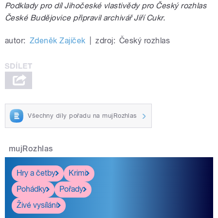
Podklady pro díl Jihočeské vlastivědy pro Český rozhlas
České Budějovice připravil archivář Jiří Cukr.
autor:
Zdeněk Zajíček
|
zdroj:
Český rozhlas
Všechny díly pořadu na mujRozhlas
mujRozhlas
Hry a četby
Krimi
Pohádky
Pořady
Živé vysílání