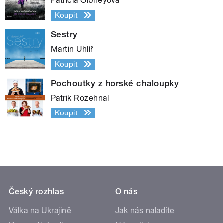
Patricia Gibneyová
Koupit
Sestry
Martin Uhlíř
Koupit
Pochoutky z horské chaloupky
Patrik Rozehnal
Koupit
Český rozhlas
O nás
Válka na Ukrajině
Jak nás naladíte