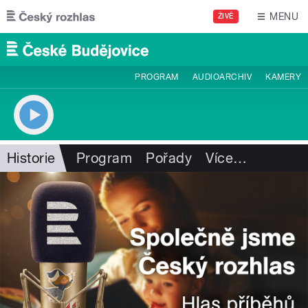
Přejít k hlavnímu obsahu
MENU
ŽIVĚ
PROGRAM
AUDIOARCHIV
KAMERY
Historie
Program
Pořady
Více
…