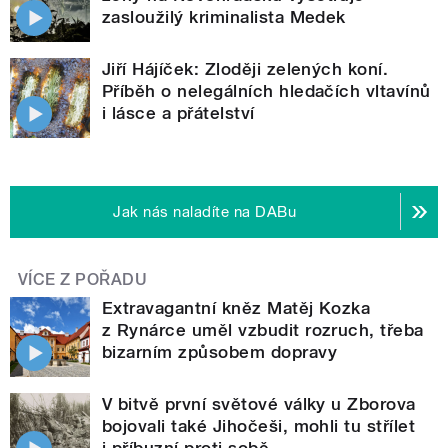
zasloužilý kriminalista Medek
Jiří Hájíček: Zloději zelených koní.
Příběh o nelegálních hledačích vltavínů
i lásce a přátelství
Jak nás naladíte na DABu
VÍCE Z POŘADU
Extravagantní kněz Matěj Kozka
z Rynárce uměl vzbudit rozruch, třeba
bizarním způsobem dopravy
V bitvě první světové války u Zborova
bojovali také Jihočeši, mohli tu střílet
i příbuzní proti sobě