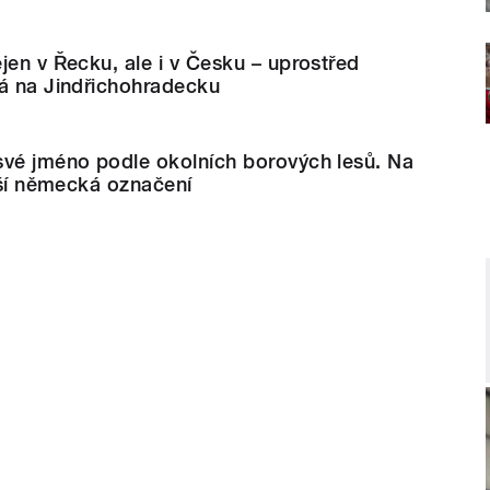
jen v Řecku, ale i v Česku – uprostřed
ná na Jindřichohradecku
své jméno podle okolních borových lesů. Na
ější německá označení