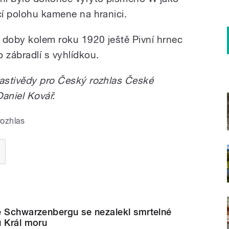
cí polohu kamene na hranici.
z doby kolem roku 1920 ještě Pivní hrnec
 zábradlí s vyhlídkou.
lastivědy pro Český rozhlas České
Daniel Kovář.
rozhlas
e Schwarzenbergu se nezalekl smrtelné
u Král moru