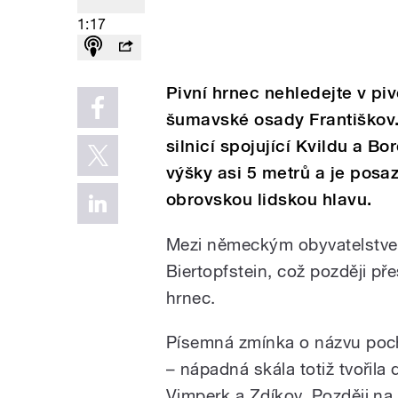
1:17
Pivní hrnec nehledejte v piv
šumavské osady Františkov. 
silnicí spojující Kvildu a 
výšky asi 5 metrů a je pos
obrovskou lidskou hlavu.
Mezi německým obyvatelstvem 
Biertopfstein, což později př
hrnec.
Písemná zmínka o názvu pochá
– nápadná skála totiž tvořil
Vimperk a Zdíkov. Později na