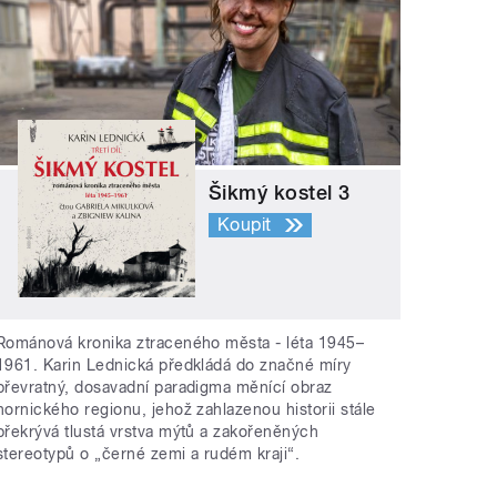
Šikmý kostel 3
Koupit
Románová kronika ztraceného města - léta 1945–
1961. Karin Lednická předkládá do značné míry
převratný, dosavadní paradigma měnící obraz
hornického regionu, jehož zahlazenou historii stále
překrývá tlustá vrstva mýtů a zakořeněných
stereotypů o „černé zemi a rudém kraji“.