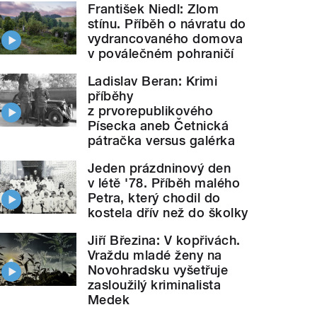
František Niedl: Zlom
stínu. Příběh o návratu do
vydrancovaného domova
v poválečném pohraničí
Ladislav Beran: Krimi
příběhy
z prvorepublikového
Písecka aneb Četnická
pátračka versus galérka
Jeden prázdninový den
v létě '78. Příběh malého
Petra, který chodil do
kostela dřív než do školky
Jiří Březina: V kopřivách.
Vraždu mladé ženy na
Novohradsku vyšetřuje
zasloužilý kriminalista
Medek