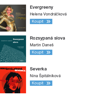
Evergreeny
Helena Vondráčková
Koupit
Rozsypaná slova
Martin Daneš
Koupit
Severka
Nina Špitálníková
Koupit