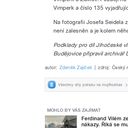
Vimperk a číslo 135 vyjadřují
Na fotografii Josefa Seidela 
není zalesněn a je kolem něho
Podklady pro díl Jihočeské v
Budějovice připravil archivář 
autor:
Zdeněk Zajíček
|
zdroj:
Český 
Všechny díly pořadu na mujRozhlas
MOHLO BY VÁS ZAJÍMAT
Ferdinand Vilém z
nákazy. Říká se m