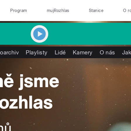
Program
mujRozhlas
Stanice
O r
oarchiv
Playlisty
Lidé
Kamery
O nás
Jak