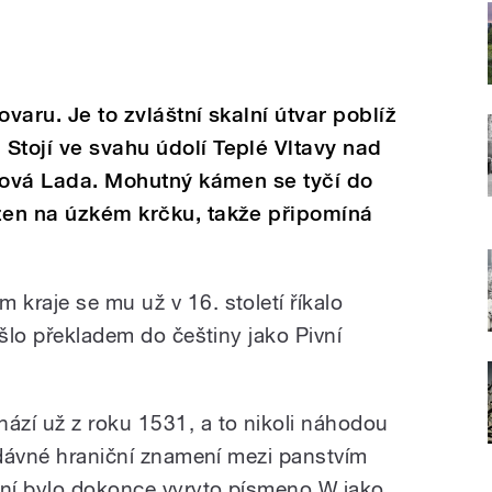
ovaru. Je to zvláštní skalní útvar poblíž
Stojí ve svahu údolí Teplé Vltavy nad
Borová Lada. Mohutný kámen se tyčí do
azen na úzkém krčku, takže připomíná
kraje se mu už v 16. století říkalo
ešlo překladem do češtiny jako Pivní
zí už z roku 1531, a to nikoli náhodou
a dávné hraniční znamení mezi panstvím
 ní bylo dokonce vyryto písmeno W jako