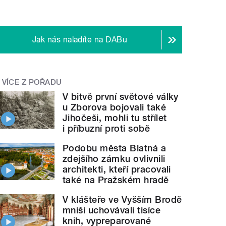
Jak nás naladíte na DABu
VÍCE Z POŘADU
V bitvě první světové války
u Zborova bojovali také
Jihočeši, mohli tu střílet
i příbuzní proti sobě
Podobu města Blatná a
zdejšího zámku ovlivnili
architekti, kteří pracovali
také na Pražském hradě
V klášteře ve Vyšším Brodě
mniši uchovávali tisíce
knih, vypreparované