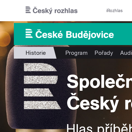
Přejít k hlavnímu obsahu
iRozhlas
Historie
Program
Pořady
Audi