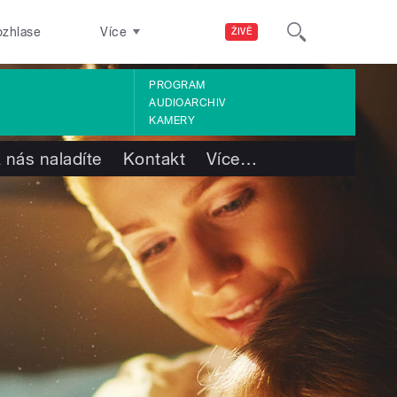
ozhlase
Více
ŽIVĚ
PROGRAM
AUDIOARCHIV
KAMERY
 nás naladíte
Kontakt
Více
…