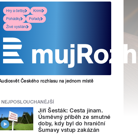
Hry a četby
Krimi
Pohádky
Pořady
Živé vysílání
Audiosvět Českého rozhlasu na jednom místě
NEJPOSLOUCHANĚJŠÍ
Jiří Šesták: Cesta jinam.
Úsměvný příběh ze smutné
doby, kdy byl do hraniční
Šumavy vstup zakázán