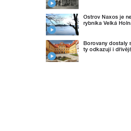
Ostrov Naxos je ne
rybníka Velká Hol
Borovany dostaly 
ty odkazují i dřív