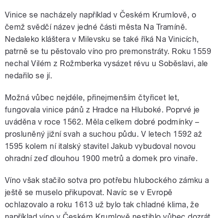
Vinice se nacházely například v Českém Krumlově, o
čemž svědčí název jedné části města Na Tramíně.
Nedaleko kláštera v Milevsku se také říká Na Vinicích,
patrně se tu pěstovalo víno pro premonstráty. Roku 1559
nechal Vilém z Rožmberka vysázet révu u Soběslavi, ale
nedařilo se jí.
Možná vůbec nejdéle, přinejmenším čtyřicet let,
fungovala vinice pánů z Hradce na Hluboké. Poprvé je
uváděna v roce 1562. Měla celkem dobré podmínky –
prosluněný jižní svah a suchou půdu. V letech 1592 až
1595 kolem ní italský stavitel Jakub vybudoval novou
ohradní zeď dlouhou 1900 metrů a domek pro vinaře.
Víno však stačilo sotva pro potřebu hlubockého zámku a
ještě se muselo přikupovat. Navíc se v Evropě
ochlazovalo a roku 1613 už bylo tak chladné klima, že
například víno v Českém Krumlově nestihlo vůbec dozrát.