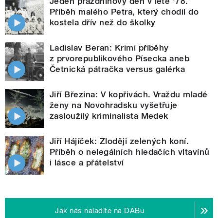
Jeden prázdninový den v létě '78.
Příběh malého Petra, který chodil do
kostela dřív než do školky
Ladislav Beran: Krimi příběhy
z prvorepublikového Písecka aneb
Četnická pátračka versus galérka
Jiří Březina: V kopřivách. Vraždu mladé
ženy na Novohradsku vyšetřuje
zasloužilý kriminalista Medek
Jiří Hájíček: Zloději zelených koní.
Příběh o nelegálních hledačích vltavínů
i lásce a přátelství
Jak nás naladíte na DABu