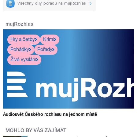
Všechny díly pořadu na mujRozhlas
mujRozhlas
Hry a četby
Krimi
Pohádky
Pořady
Živé vysílání
Audiosvět Českého rozhlasu na jednom místě
MOHLO BY VÁS ZAJÍMAT