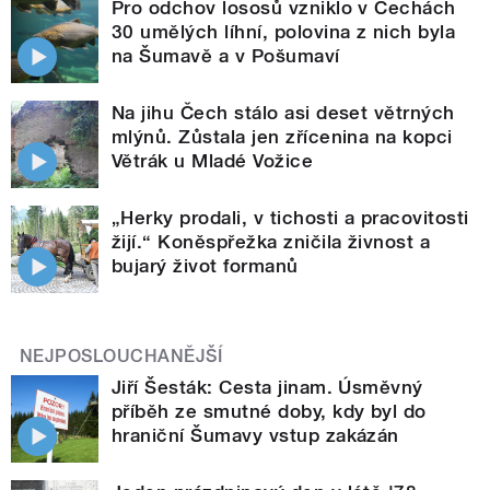
Pro odchov lososů vzniklo v Čechách
30 umělých líhní, polovina z nich byla
na Šumavě a v Pošumaví
Na jihu Čech stálo asi deset větrných
mlýnů. Zůstala jen zřícenina na kopci
Větrák u Mladé Vožice
„Herky prodali, v tichosti a pracovitosti
žijí.“ Koněspřežka zničila živnost a
bujarý život formanů
NEJPOSLOUCHANĚJŠÍ
Jiří Šesták: Cesta jinam. Úsměvný
příběh ze smutné doby, kdy byl do
hraniční Šumavy vstup zakázán