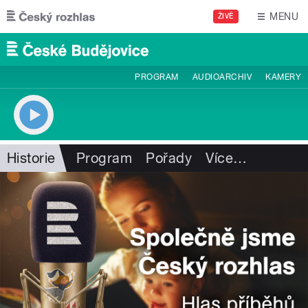
Přejít k hlavnímu obsahu
MENU
ŽIVĚ
PROGRAM
AUDIOARCHIV
KAMERY
Historie
Program
Pořady
Více
…