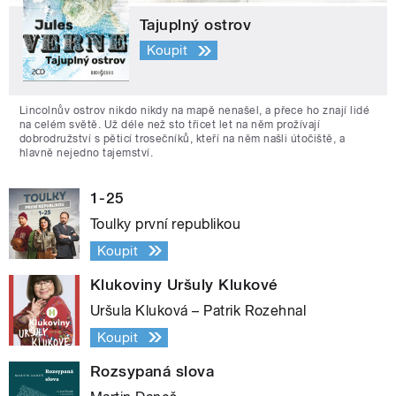
Tajuplný ostrov
Koupit
Lincolnův ostrov nikdo nikdy na mapě nenašel, a přece ho znají lidé
na celém světě. Už déle než sto třicet let na něm prožívají
dobrodružství s pěticí trosečníků, kteří na něm našli útočiště, a
hlavně nejedno tajemství.
1-25
Toulky první republikou
Koupit
Klukoviny Uršuly Klukové
Uršula Kluková – Patrik Rozehnal
Koupit
Rozsypaná slova