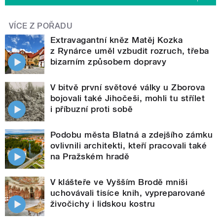
VÍCE Z POŘADU
Extravagantní kněz Matěj Kozka
z Rynárce uměl vzbudit rozruch, třeba
bizarním způsobem dopravy
V bitvě první světové války u Zborova
bojovali také Jihočeši, mohli tu střílet
i příbuzní proti sobě
Podobu města Blatná a zdejšího zámku
ovlivnili architekti, kteří pracovali také
na Pražském hradě
V klášteře ve Vyšším Brodě mniši
uchovávali tisíce knih, vypreparované
živočichy i lidskou kostru