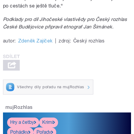
po cestách se ještě tluče.“
Podklady pro díl Jihočeské vlastivědy pro Český rozhlas
České Budějovice připravil etnograf Jan Šimánek.
autor:
Zdeněk Zajíček
|
zdroj:
Český rozhlas
Všechny díly pořadu na mujRozhlas
mujRozhlas
Hry a četby
Krimi
Pohádky
Pořady