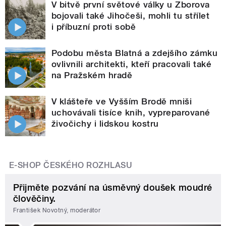
V bitvě první světové války u Zborova
bojovali také Jihočeši, mohli tu střílet
i příbuzní proti sobě
Podobu města Blatná a zdejšího zámku
ovlivnili architekti, kteří pracovali také
na Pražském hradě
V klášteře ve Vyšším Brodě mniši
uchovávali tisíce knih, vypreparované
živočichy i lidskou kostru
E-SHOP ČESKÉHO ROZHLASU
Přijměte pozvání na úsměvný doušek moudré
člověčiny.
František Novotný, moderátor