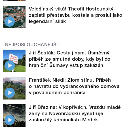
Velešínský vikář Theofil Hostounský
zaplatil přestavbu kostela a proslul jako
legendární silák
NEJPOSLOUCHANĚJŠÍ
Jiří Šesták: Cesta jinam. Úsměvný
příběh ze smutné doby, kdy byl do
hraniční Šumavy vstup zakázán
František Niedl: Zlom stínu. Příběh
o návratu do vydrancovaného domova
v poválečném pohraničí
Jiří Březina: V kopřivách. Vraždu mladé
ženy na Novohradsku vyšetřuje
zasloužilý kriminalista Medek