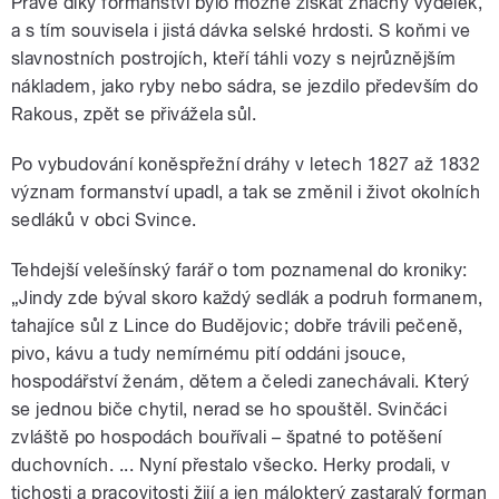
Právě díky formanství bylo možné získat značný výdělek,
a s tím souvisela i jistá dávka selské hrdosti. S koňmi ve
slavnostních postrojích, kteří táhli vozy s nejrůznějším
nákladem, jako ryby nebo sádra, se jezdilo především do
Rakous, zpět se přivážela sůl.
Po vybudování koněspřežní dráhy v letech 1827 až 1832
význam formanství upadl, a tak se změnil i život okolních
sedláků v obci Svince.
Tehdejší velešínský farář o tom poznamenal do kroniky:
„Jindy zde býval skoro každý sedlák a podruh formanem,
tahajíce sůl z Lince do Budějovic; dobře trávili pečeně,
pivo, kávu a tudy nemírnému pití oddáni jsouce,
hospodářství ženám, dětem a čeledi zanechávali. Který
se jednou biče chytil, nerad se ho spouštěl. Svinčáci
zvláště po hospodách bouřívali – špatné to potěšení
duchovních. ... Nyní přestalo všecko. Herky prodali, v
tichosti a pracovitosti žijí a jen málokterý zastaralý forman