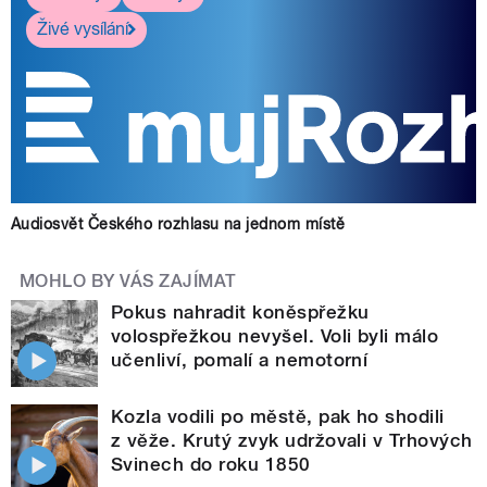
Živé vysílání
Audiosvět Českého rozhlasu na jednom místě
MOHLO BY VÁS ZAJÍMAT
Pokus nahradit koněspřežku
volospřežkou nevyšel. Voli byli málo
učenliví, pomalí a nemotorní
Kozla vodili po městě, pak ho shodili
z věže. Krutý zvyk udržovali v Trhových
Svinech do roku 1850