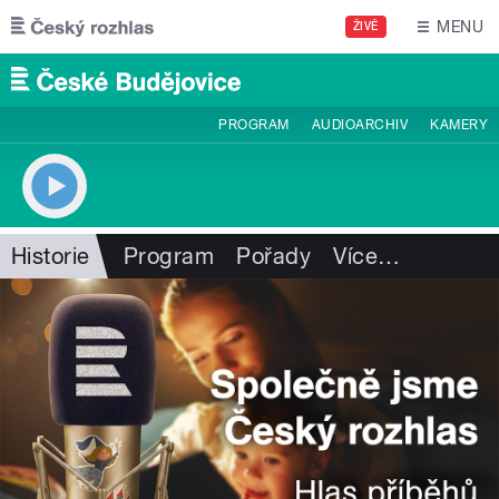
Přejít k hlavnímu obsahu
MENU
ŽIVĚ
PROGRAM
AUDIOARCHIV
KAMERY
Historie
Program
Pořady
Více
…