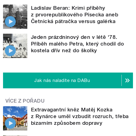
Ladislav Beran: Krimi příběhy
z prvorepublikového Písecka aneb
Četnická pátračka versus galérka
Jeden prázdninový den v létě '78.
Příběh malého Petra, který chodil do
kostela dřív než do školky
Jak nás naladíte na DABu
VÍCE Z POŘADU
Extravagantní kněz Matěj Kozka
z Rynárce uměl vzbudit rozruch, třeba
bizarním způsobem dopravy