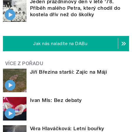
Jeden prázdninový den v létě '78.
Příběh malého Petra, který chodil do
kostela dřív než do školky
Jak nás naladíte na DABu
VÍCE Z POŘADU
Jiří Březina starší: Zajíc na Máji
Ivan Mls: Bez debaty
Věra Hlaváčková: Letní bouřky