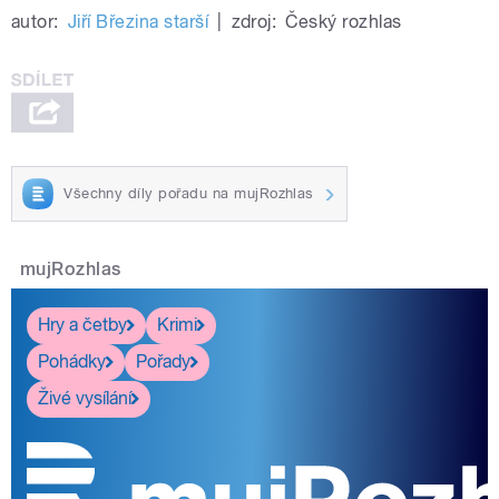
autor:
Jiří Březina starší
|
zdroj:
Český rozhlas
Všechny díly pořadu na mujRozhlas
mujRozhlas
Hry a četby
Krimi
Pohádky
Pořady
Živé vysílání