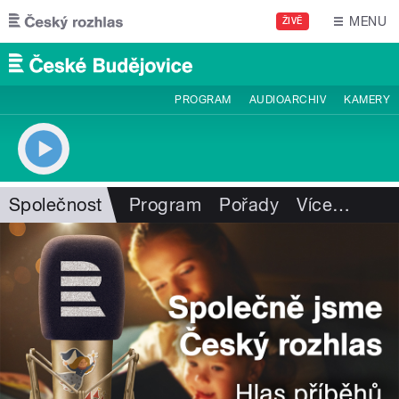
Přejít k hlavnímu obsahu
MENU
ŽIVĚ
PROGRAM
AUDIOARCHIV
KAMERY
Společnost
Program
Pořady
Více
…