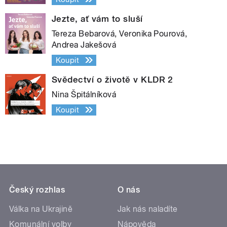
Jezte, ať vám to sluší
Tereza Bebarová, Veronika Pourová,
Andrea Jakešová
Koupit
Svědectví o životě v KLDR 2
Nina Špitálníková
Koupit
Český rozhlas
O nás
Válka na Ukrajině
Jak nás naladíte
Komunální volby
Nápověda