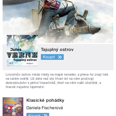
Tajuplný ostrov
Koupit
Lincolnův ostrov nikdo nikdy na mapě nenašel, a přece ho znají lidé
na celém světě. Už déle než sto třicet let na něm prožívají
dobrodružství s pěticí trosečníků, kteří na něm našli útočiště, a
hlavně nejedno tajemství.
Klasické pohádky
Daniela Fischerová
Koupit