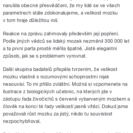
narušila obecné přesvědčení, že my lidé se ve všech
parametrech stále zdokonalujeme, a velikost mozku
v tom hraje důležitou roli.
Reakce na zprávu zahrnovaly především její popření.
Podle jiných vědců se lidský mozek nezměnil 300 000 let
a ta první parta prostě měřila špatně. Jistě elegantní
způsob, jak se s problémem vyrovnat.
Další skupina badatelů přispěla tvrzením, že velikost
mozku vlastně s rozumovými schopnostmi nijak
nesouvisí. To mi přišlo zvláštní. Možná si vzpomenete na
ilustrace z biologických učebnic, na kterých jde v
zástupu řada živočichů s červeně vybarveným mozkem a
člověk na konci té řady velikostí jasně vítězí. Dokud jsme
považovali růst mozku za jistý, nikdo tu souvislost
nezpochybňoval.