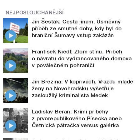
NEJPOSLOUCHANĚJŠÍ
Jiří Šesták: Cesta jinam. Úsměvný
příběh ze smutné doby, kdy byl do
hraniční Šumavy vstup zakázán
František Niedl: Zlom stínu. Příběh
o návratu do vydrancovaného domova
v poválečném pohraničí
Jiří Březina: V kopřivách. Vraždu mladé
ženy na Novohradsku vyšetřuje
zasloužilý kriminalista Medek
Ladislav Beran: Krimi příběhy
z prvorepublikového Písecka aneb
Četnická pátračka versus galérka