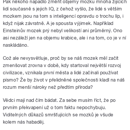
Pak někoho napadlo změřit objemy mozku mnoha žijících
lidí současně s jejich IQ, z čehož vyšlo, že lidé s větším
mozkem jsou na tom s inteligencí opravdu o trochu líp, i
když nijak závratně. A je spousta výjimek. Například
Einsteinův mozek prý nebyl velikostí ani průměrný. Ono
asi nezáleží jen na objemu krabice, ale i na tom, co je v ní
naskládáno.
Což ale nevysvětluje, proč by se náš mozek měl začít
zmenšovat zrovna v době, kdy startoval největší rozvoj
civilizace, vznikala první města a lidé začínali používat
písmo? Že by život v přelidněné společnosti kladl na náš
rozum menší nároky než předtím příroda?
Vědci mají nad čím bádat. Za sebe musím říct, že po
prvním překvapení už o tom faktu nepochybuju.
Viditelných důkazů smršťujících se mozků je všude
kolem nás habaděj.