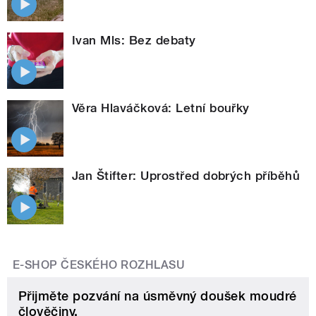
Ivan Mls: Bez debaty
Věra Hlaváčková: Letní bouřky
Jan Štifter: Uprostřed dobrých příběhů
E-SHOP ČESKÉHO ROZHLASU
Přijměte pozvání na úsměvný doušek moudré
člověčiny.