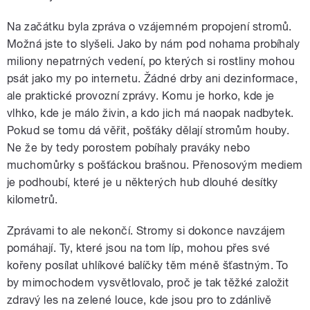
Na začátku byla zpráva o vzájemném propojení stromů.
Možná jste to slyšeli. Jako by nám pod nohama probíhaly
miliony nepatrných vedení, po kterých si rostliny mohou
psát jako my po internetu. Žádné drby ani dezinformace,
ale praktické provozní zprávy. Komu je horko, kde je
vlhko, kde je málo živin, a kdo jich má naopak nadbytek.
Pokud se tomu dá věřit, pošťáky dělají stromům houby.
Ne že by tedy porostem pobíhaly praváky nebo
muchomůrky s pošťáckou brašnou. Přenosovým mediem
je podhoubí, které je u některých hub dlouhé desítky
kilometrů.
Zprávami to ale nekončí. Stromy si dokonce navzájem
pomáhají. Ty, které jsou na tom líp, mohou přes své
kořeny posílat uhlíkové balíčky těm méně šťastným. To
by mimochodem vysvětlovalo, proč je tak těžké založit
zdravý les na zelené louce, kde jsou pro to zdánlivě