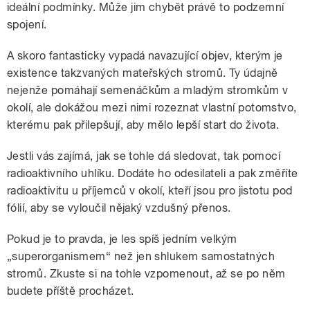
ideální podmínky. Může jim chybět právě to podzemní
spojení.
A skoro fantasticky vypadá navazující objev, kterým je
existence takzvaných mateřských stromů. Ty údajně
nejenže pomáhají semenáčkům a mladým stromkům v
okolí, ale dokážou mezi nimi rozeznat vlastní potomstvo,
kterému pak přilepšují, aby mělo lepší start do života.
Jestli vás zajímá, jak se tohle dá sledovat, tak pomocí
radioaktivního uhlíku. Dodáte ho odesilateli a pak změříte
radioaktivitu u příjemců v okolí, kteří jsou pro jistotu pod
fólií, aby se vyloučil nějaký vzdušný přenos.
Pokud je to pravda, je les spíš jedním velkým
„superorganismem“ než jen shlukem samostatných
stromů. Zkuste si na tohle vzpomenout, až se po něm
budete příště procházet.