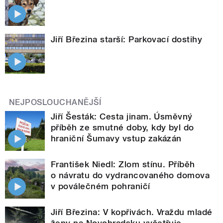
Jiří Březina starší: Parkovací dostihy
NEJPOSLOUCHANĚJŠÍ
Jiří Šesták: Cesta jinam. Úsměvný
příběh ze smutné doby, kdy byl do
hraniční Šumavy vstup zakázán
František Niedl: Zlom stínu. Příběh
o návratu do vydrancovaného domova
v poválečném pohraničí
Jiří Březina: V kopřivách. Vraždu mladé
ženy na Novohradsku vyšetřuje