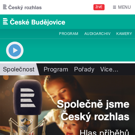
Přejít k hlavnímu obsahu
MENU
ŽIVĚ
PROGRAM
AUDIOARCHIV
KAMERY
Společnost
Program
Pořady
Více
…