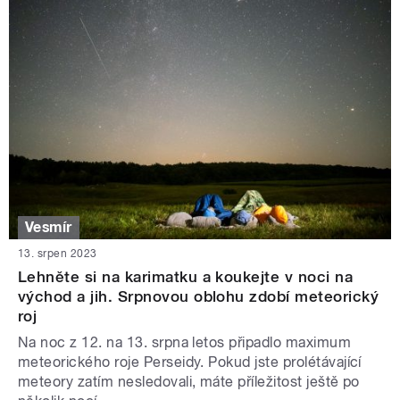
Vesmír
13. srpen 2023
Lehněte si na karimatku a koukejte v noci na
východ a jih. Srpnovou oblohu zdobí meteorický
roj
Na noc z 12. na 13. srpna letos připadlo maximum
meteorického roje Perseidy. Pokud jste prolétávající
meteory zatím nesledovali, máte příležitost ještě po