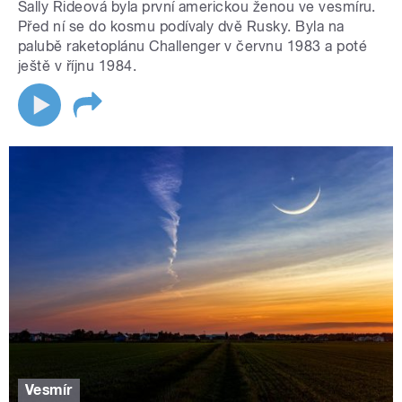
Sally Rideová byla první americkou ženou ve vesmíru.
Před ní se do kosmu podívaly dvě Rusky. Byla na
palubě raketoplánu Challenger v červnu 1983 a poté
ještě v říjnu 1984.
Vesmír