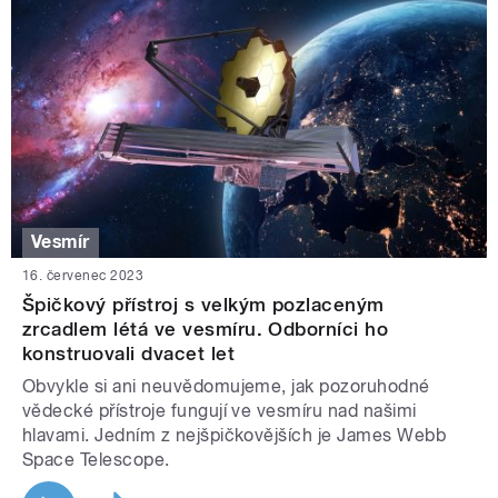
Vesmír
16. červenec 2023
Špičkový přístroj s velkým pozlaceným
zrcadlem létá ve vesmíru. Odborníci ho
konstruovali dvacet let
Obvykle si ani neuvědomujeme, jak pozoruhodné
vědecké přístroje fungují ve vesmíru nad našimi
hlavami. Jedním z nejšpičkovějších je James Webb
Space Telescope.