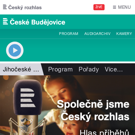
Přejít k hlavnímu obsahu
MENU
ŽIVĚ
PROGRAM
AUDIOARCHIV
KAMERY
Jihočeské nebe
Program
Pořady
Více
…