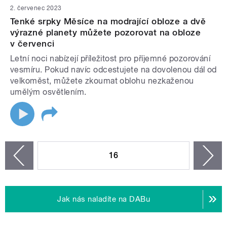
2. červenec 2023
Tenké srpky Měsíce na modrající obloze a dvě
výrazné planety můžete pozorovat na obloze
v červenci
Letní noci nabízejí příležitost pro příjemné pozorování
vesmíru. Pokud navíc odcestujete na dovolenou dál od
velkoměst, můžete zkoumat oblohu nezkaženou
umělým osvětlením.
STRÁNKY
16
n
zí
Jak nás naladíte na DABu