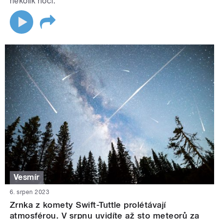
několik nocí.
Vesmír
6. srpen 2023
Zrnka z komety Swift-Tuttle prolétávají
atmosférou. V srpnu uvidíte až sto meteorů za