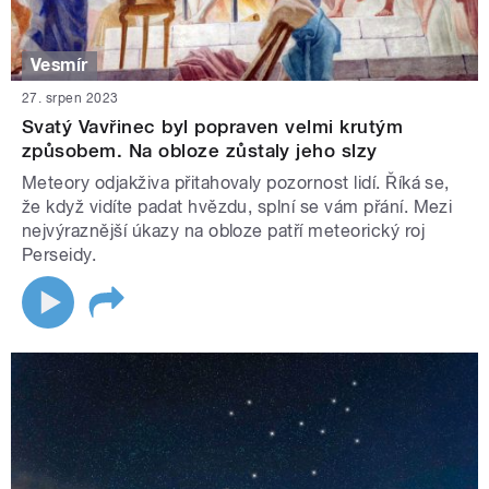
Vesmír
27. srpen 2023
Svatý Vavřinec byl popraven velmi krutým
způsobem. Na obloze zůstaly jeho slzy
Meteory odjakživa přitahovaly pozornost lidí. Říká se,
že když vidíte padat hvězdu, splní se vám přání. Mezi
nejvýraznější úkazy na obloze patří meteorický roj
Perseidy.