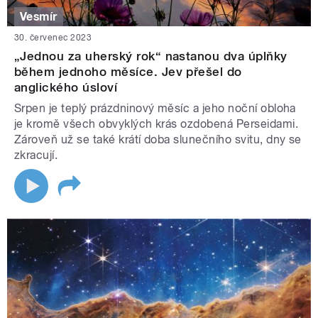
Vesmír
30. červenec 2023
„Jednou za uherský rok“ nastanou dva úplňky
během jednoho měsíce. Jev přešel do
anglického úsloví
Srpen je teplý prázdninový měsíc a jeho noční obloha
je kromě všech obvyklých krás ozdobená Perseidami.
Zároveň už se také krátí doba slunečního svitu, dny se
zkracují.