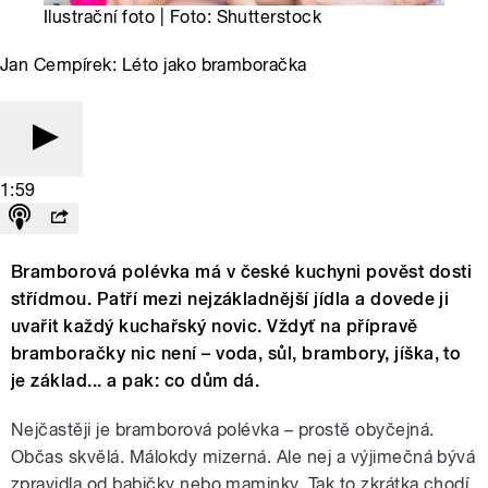
Ilustrační foto | Foto: Shutterstock
Jan Cempírek: Léto jako bramboračka
1:59
Bramborová polévka má v české kuchyni pověst dosti
střídmou. Patří mezi nejzákladnější jídla a dovede ji
uvařit každý kuchařský novic. Vždyť na přípravě
bramboračky nic není – voda, sůl, brambory, jíška, to
je základ... a pak: co dům dá.
Nejčastěji je bramborová polévka – prostě obyčejná.
Občas skvělá. Málokdy mizerná. Ale nej a výjimečná bývá
zpravidla od babičky nebo maminky. Tak to zkrátka chodí.