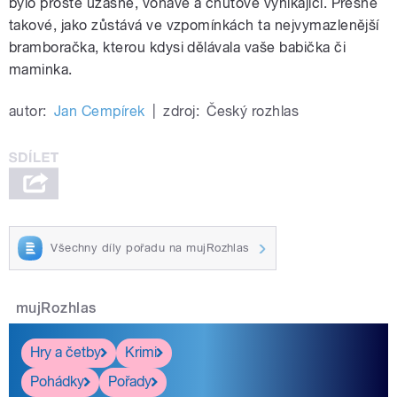
bylo prostě úžasné, voňavé a chuťově vynikající. Přesně
takové, jako zůstává ve vzpomínkách ta nejvymazlenější
bramboračka, kterou kdysi dělávala vaše babička či
maminka.
autor:
Jan Cempírek
|
zdroj:
Český rozhlas
Všechny díly pořadu na mujRozhlas
mujRozhlas
Hry a četby
Krimi
Pohádky
Pořady