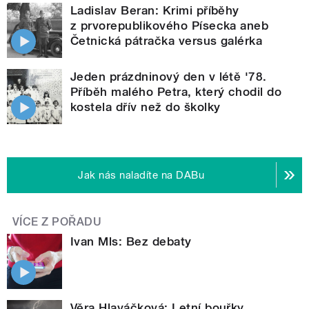
Ladislav Beran: Krimi příběhy
z prvorepublikového Písecka aneb
Četnická pátračka versus galérka
Jeden prázdninový den v létě '78.
Příběh malého Petra, který chodil do
kostela dřív než do školky
Jak nás naladíte na DABu
VÍCE Z POŘADU
Ivan Mls: Bez debaty
Věra Hlaváčková: Letní bouřky