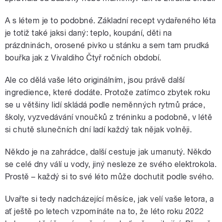
A s létem je to podobné. Základní recept vydařeného léta
je totiž také jaksi daný: teplo, koupání, děti na
prázdninách, orosené pivko u stánku a sem tam prudká
bouřka jak z Vivaldiho Čtyř ročních období.
Ale co dělá vaše léto originálním, jsou právě další
ingredience, které dodáte. Protože zatímco zbytek roku
se u většiny lidí skládá podle neměnných rytmů práce,
školy, vyzvedávání vnoučků z tréninku a podobně, v létě
si chutě slunečních dní ladí každý tak nějak volněji.
Někdo je na zahrádce, další cestuje jak umanutý. Někdo
se celé dny válí u vody, jiný nesleze ze svého elektrokola.
Prostě – každý si to své léto může dochutit podle svého.
Uvařte si tedy nadcházející měsíce, jak velí vaše letora, a
ať ještě po letech vzpomínáte na to, že léto roku 2022