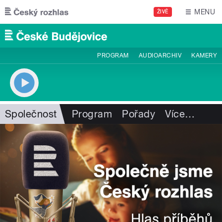
Přejít k hlavnímu obsahu
MENU
ŽIVĚ
PROGRAM
AUDIOARCHIV
KAMERY
Společnost
Program
Pořady
Více
…