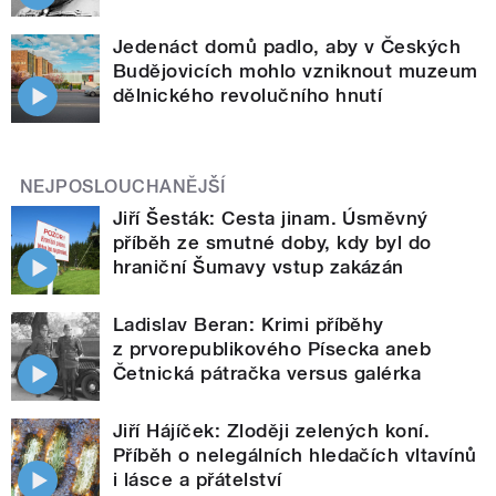
Jedenáct domů padlo, aby v Českých
Budějovicích mohlo vzniknout muzeum
dělnického revolučního hnutí
NEJPOSLOUCHANĚJŠÍ
Jiří Šesták: Cesta jinam. Úsměvný
příběh ze smutné doby, kdy byl do
hraniční Šumavy vstup zakázán
Ladislav Beran: Krimi příběhy
z prvorepublikového Písecka aneb
Četnická pátračka versus galérka
Jiří Hájíček: Zloději zelených koní.
Příběh o nelegálních hledačích vltavínů
i lásce a přátelství