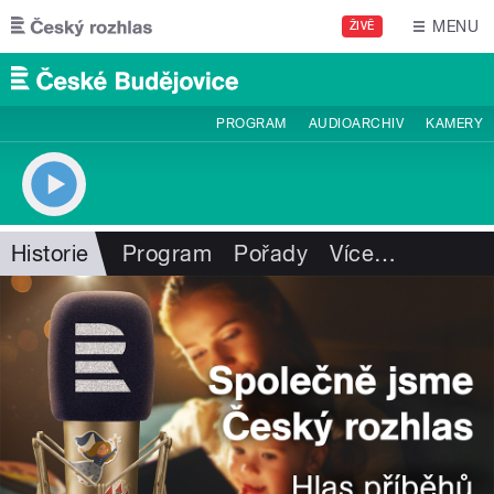
Přejít k hlavnímu obsahu
MENU
ŽIVĚ
PROGRAM
AUDIOARCHIV
KAMERY
Historie
Program
Pořady
Více
…