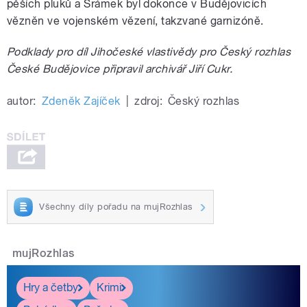
pěších pluků a Šrámek byl dokonce v Budějovicích
vězněn ve vojenském vězení, takzvané garnizóně.
Podklady pro díl Jihočeské vlastivědy pro Český rozhlas
České Budějovice připravil archivář Jiří Cukr.
autor:
Zdeněk Zajíček
|
zdroj:
Český rozhlas
Všechny díly pořadu na mujRozhlas
mujRozhlas
Hry a četby
Krimi