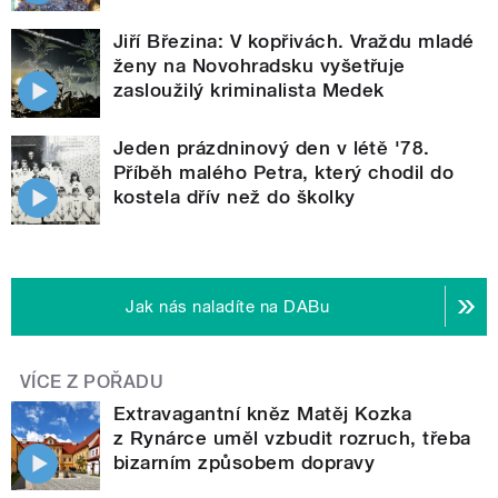
Jiří Březina: V kopřivách. Vraždu mladé
ženy na Novohradsku vyšetřuje
zasloužilý kriminalista Medek
Jeden prázdninový den v létě '78.
Příběh malého Petra, který chodil do
kostela dřív než do školky
Jak nás naladíte na DABu
VÍCE Z POŘADU
Extravagantní kněz Matěj Kozka
z Rynárce uměl vzbudit rozruch, třeba
bizarním způsobem dopravy