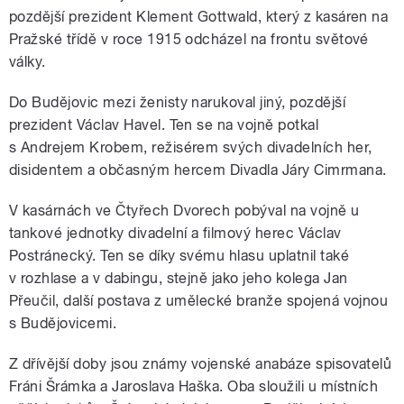
pozdější prezident Klement Gottwald, který z kasáren na
Pražské třídě v roce 1915 odcházel na frontu světové
války.
Do Budějovic mezi ženisty narukoval jiný, pozdější
prezident Václav Havel. Ten se na vojně potkal
s Andrejem Krobem, režisérem svých divadelních her,
disidentem a občasným hercem Divadla Járy Cimrmana.
V kasárnách ve Čtyřech Dvorech pobýval na vojně u
tankové jednotky divadelní a filmový herec Václav
Postránecký. Ten se díky svému hlasu uplatnil také
v rozhlase a v dabingu, stejně jako jeho kolega Jan
Přeučil, další postava z umělecké branže spojená vojnou
s Budějovicemi.
Z dřívější doby jsou známy vojenské anabáze spisovatelů
Fráni Šrámka a Jaroslava Haška. Oba sloužili u místních