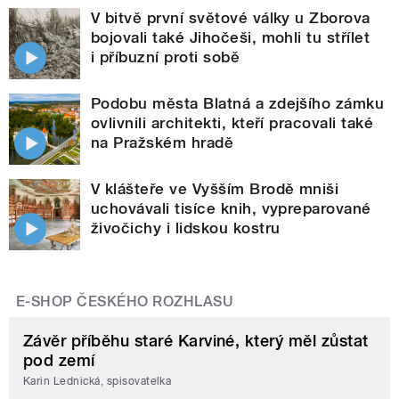
V bitvě první světové války u Zborova
bojovali také Jihočeši, mohli tu střílet
i příbuzní proti sobě
Podobu města Blatná a zdejšího zámku
ovlivnili architekti, kteří pracovali také
na Pražském hradě
V klášteře ve Vyšším Brodě mniši
uchovávali tisíce knih, vypreparované
živočichy i lidskou kostru
E-SHOP ČESKÉHO ROZHLASU
Závěr příběhu staré Karviné, který měl zůstat
pod zemí
Karin Lednická, spisovatelka