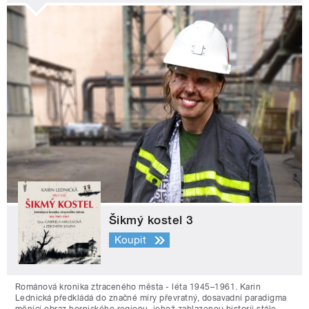
Šikmý kostel 3
Koupit
Románová kronika ztraceného města - léta 1945–1961. Karin
Lednická předkládá do značné míry převratný, dosavadní paradigma
měnící obraz hornického regionu, jehož zahlazenou historii stále