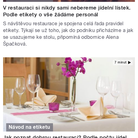
V restauraci si nikdy sami nebereme jídelní lístek.
Podle etikety o vše žádáme personál
S návštěvou restaurace je spojena celá řada pravidel
etikety. Týkají se už toho, jak do podniku přicházíme a jak
se usazujeme ke stolu, připomíná odbornice Alena
Špačková.
7 minut
Návod na etiketu
Jak poznat dobrou restauraci? Podle počtu jídel