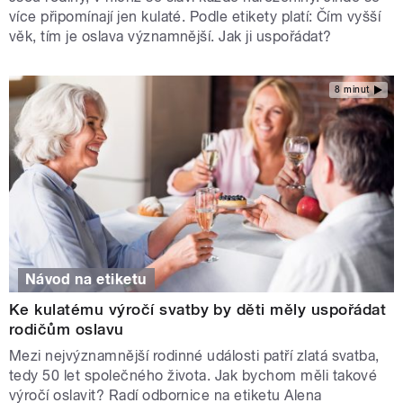
více připomínají jen kulaté. Podle etikety platí: Čím vyšší
věk, tím je oslava významnější. Jak ji uspořádat?
8 minut
Návod na etiketu
Ke kulatému výročí svatby by děti měly uspořádat
rodičům oslavu
Mezi nejvýznamnější rodinné události patří zlatá svatba,
tedy 50 let společného života. Jak bychom měli takové
výročí oslavit? Radí odbornice na etiketu Alena