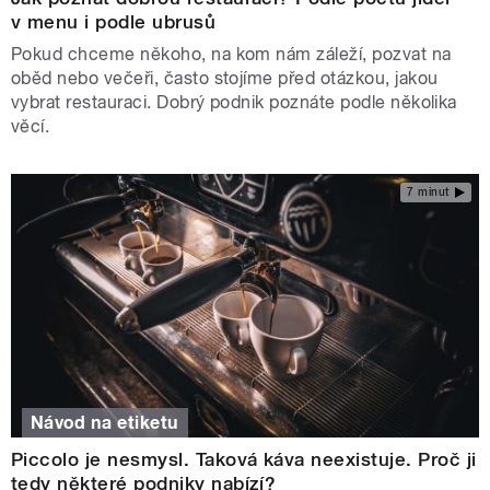
v menu i podle ubrusů
Pokud chceme někoho, na kom nám záleží, pozvat na
oběd nebo večeři, často stojíme před otázkou, jakou
vybrat restauraci. Dobrý podnik poznáte podle několika
věcí.
7 minut
Návod na etiketu
Piccolo je nesmysl. Taková káva neexistuje. Proč ji
tedy některé podniky nabízí?