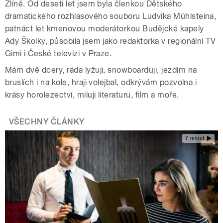
Zlíně. Od deseti let jsem byla členkou Dětského
dramatického rozhlasového souboru Ludvíka Mühlsteina,
patnáct let kmenovou moderátorkou Budějcké kapely
Ady Školky, působila jsem jako redaktorka v regionální TV
Gimi i České televizi v Praze.
Mám dvě dcery, ráda lyžuji, snowboarduji, jezdím na
bruslích i na kole, hraji volejbal, odkrývám pozvolna i
krásy horolezectví, miluji literaturu, film a moře.
VŠECHNY ČLÁNKY
7 minut