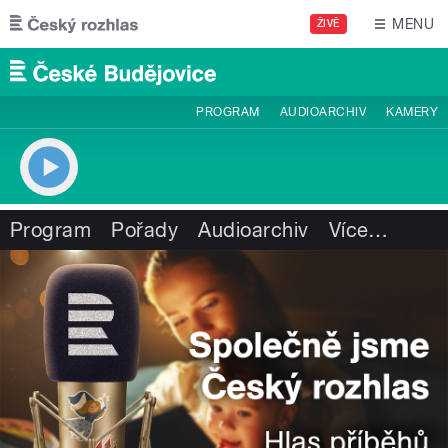
Přejít k hlavnímu obsahu
MENU
ŽIVĚ
PROGRAM
AUDIOARCHIV
KAMERY
Program
Pořady
Audioarchiv
Více
…