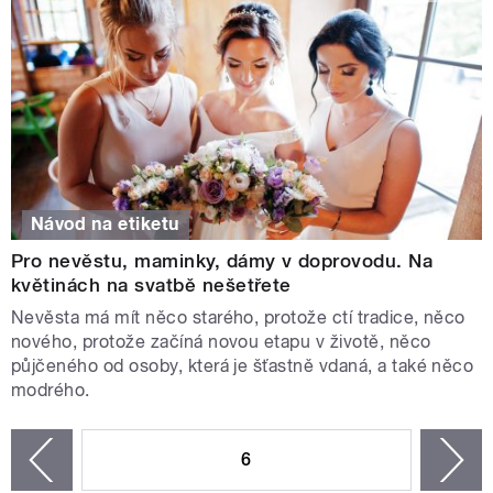
Návod na etiketu
Pro nevěstu, maminky, dámy v doprovodu. Na
květinách na svatbě nešetřete
Nevěsta má mít něco starého, protože ctí tradice, něco
nového, protože začíná novou etapu v životě, něco
půjčeného od osoby, která je šťastně vdaná, a také něco
modrého.
STRÁNKY
6
n
zí