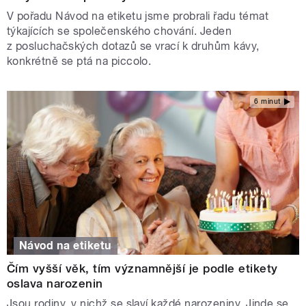
V pořadu Návod na etiketu jsme probrali řadu témat
týkajících se společenského chování. Jeden
z posluchačských dotazů se vrací k druhům kávy,
konkrétně se ptá na piccolo.
6 minut
Návod na etiketu
Čím vyšší věk, tím významnější je podle etikety
oslava narozenin
Jsou rodiny, v nichž se slaví každé narozeniny. Jinde se