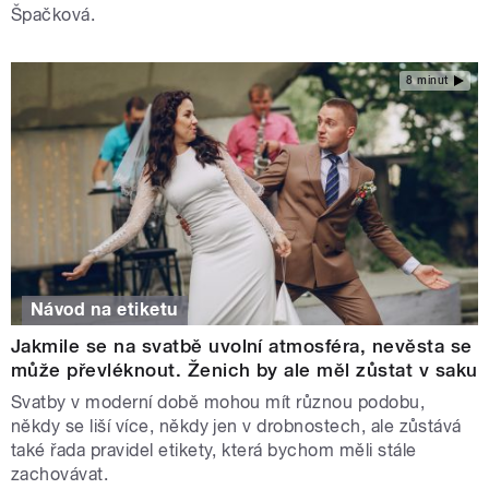
Špačková.
8 minut
Návod na etiketu
Jakmile se na svatbě uvolní atmosféra, nevěsta se
může převléknout. Ženich by ale měl zůstat v saku
Svatby v moderní době mohou mít různou podobu,
někdy se liší více, někdy jen v drobnostech, ale zůstává
také řada pravidel etikety, která bychom měli stále
zachovávat.