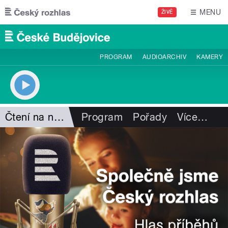
Přejít k hlavnímu obsahu
MENU
ŽIVĚ
PROGRAM
AUDIOARCHIV
KAMERY
Čtení na neděli
Program
Pořady
Více
…