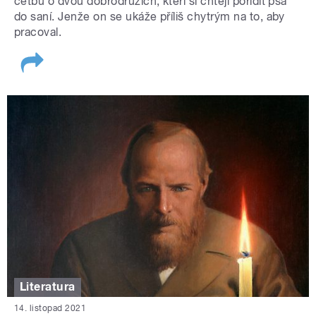
četbu o dvou dobrodruzích, kteří si chtějí pořídit psa
do saní. Jenže on se ukáže příliš chytrým na to, aby
pracoval.
Literatura
14. listopad 2021