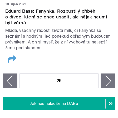
10. říjen 2021
Eduard Bass: Fanynka. Rozpustilý příběh
o dívce, která se chce usadit, ale nějak neumí
být věrná
Mladá, všechny radosti života milující Fanynka se
seznámí s hodným, leč poněkud obřadným budoucím
právníkem. A on si myslí, že z ní vychová tu nejlepší
ženu pod sluncem.
STRÁNKY
25
n
zí
Jak nás naladíte na DABu