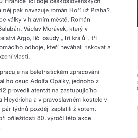
u Hranice líčí boje československých
a něj pak navazuje román Hoří už Praha?,
nce války v hlavním městě. Román
alabán, Václav Morávek, který v
ství Argo, líčí osudy „Tří králů“, tří
mácího odboje, kteří neváhali riskovat a
zení vlasti.
pracuje na beletristickém zpracování
jal ho osud Adolfa Opálky, jednoho z
942 provedli atentát na zastupujícího
a Heydricha a v pravoslavném kostele v
 pár týdnů později zaplatili životem.
ři příležitosti 80. výročí této akce
.