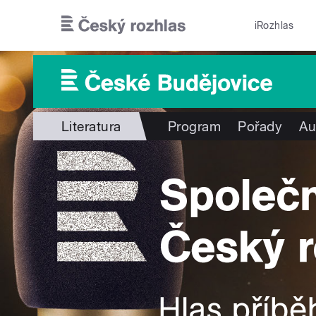
Přejít k hlavnímu obsahu
iRozhlas
Literatura
Program
Pořady
Au