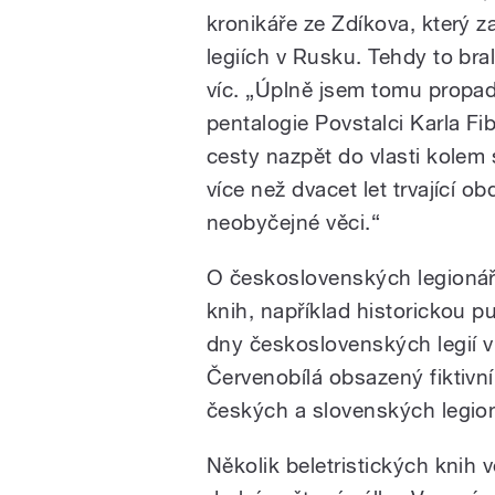
kronikáře ze Zdíkova, který z
legiích v Rusku. Tehdy to bra
víc. „Úplně jsem tomu propa
pentalogie Povstalci Karla Fi
cesty nazpět do vlasti kolem 
více než dvacet let trvající 
neobyčejné věci.“
O československých legionáří
knih, například historickou p
dny československých legií 
Červenobílá obsazený fiktivním
českých a slovenských legio
Několik beletristických knih