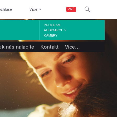
ozhlase
Více
ŽIVĚ
PROGRAM
AUDIOARCHIV
KAMERY
ak nás naladíte
Kontakt
Více
…