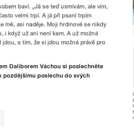
sobem baví. „Já se teď usmívám, ale vím,
sto velmi trpí. A já při psaní trpím
e mě, asi naděje. Moji hrdinové se nikdy
ou, i když už ani není kam. A už možná
d jdou, s tím, že si jdou možná právě pro
lem Daliborem Váchou si poslechněte
e k pozdějšímu poslechu do svých