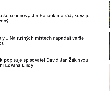
píše si osnovy. Jiří Hájíček má rád, když je
vený
ely... Na rušných místech napadají verše
ou
Tak popisuje spisovatel David Jan Žák svou
ní Edwina Lindy