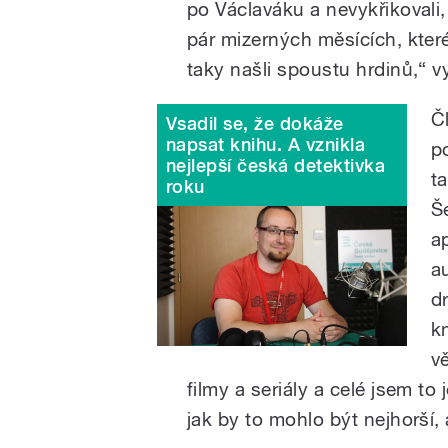
po Václaváku a nevykřikovali,
pár mizerných měsících, kte
taky našli spoustu hrdinů,“ v
Č
Vsadil se, že dokáže
napsat knihu. A vznikla
p
nejlepší česká detektivka
t
roku
Š
a
au
d
kn
v
filmy a seriály a celé jsem to
jak by to mohlo být nejhorší, 