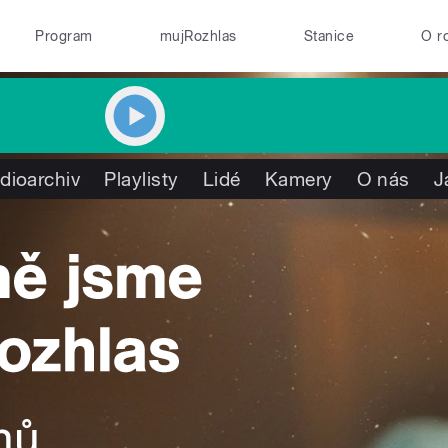
Program
mujRozhlas
Stanice
O r
dioarchiv
Playlisty
Lidé
Kamery
O nás
J