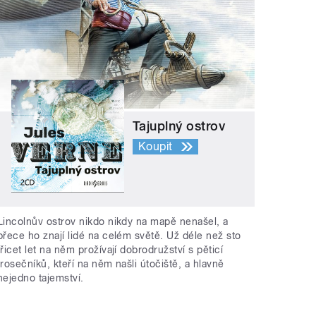
Tajuplný ostrov
Koupit
Lincolnův ostrov nikdo nikdy na mapě nenašel, a
přece ho znají lidé na celém světě. Už déle než sto
třicet let na něm prožívají dobrodružství s pěticí
trosečníků, kteří na něm našli útočiště, a hlavně
nejedno tajemství.