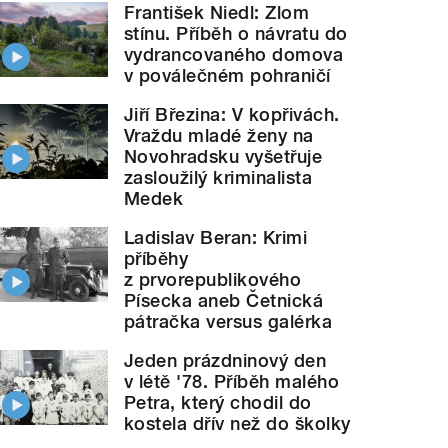
František Niedl: Zlom
stínu. Příběh o návratu do
vydrancovaného domova
v poválečném pohraničí
Jiří Březina: V kopřivách.
Vraždu mladé ženy na
Novohradsku vyšetřuje
zasloužilý kriminalista
Medek
Ladislav Beran: Krimi
příběhy
z prvorepublikového
Písecka aneb Četnická
pátračka versus galérka
Jeden prázdninový den
v létě '78. Příběh malého
Petra, který chodil do
kostela dřív než do školky