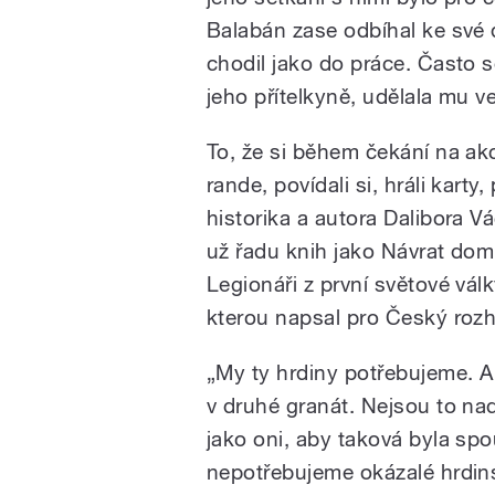
Balabán zase odbíhal ke své 
chodil jako do práce. Často s
jeho přítelkyně, udělala mu ve
To, že si během čekání na ak
rande, povídali si, hráli karty
historika a autora Dalibora V
už řadu knih jako Návrat dom
Legionáři z první světové vál
kterou napsal pro Český rozh
„My ty hrdiny potřebujeme. A 
v druhé granát. Nejsou to na
jako oni, aby taková byla spo
nepotřebujeme okázalé hrdins