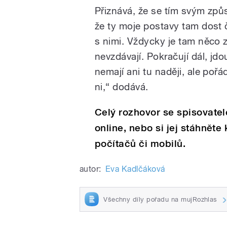
Přiznává, že se tím svým způ
že ty moje postavy tam dost ča
s nimi. Vždycky je tam něco z
nevzdávají. Pokračují dál, jd
nemají ani tu naději, ale pořá
ni,“ dodává.
Celý rozhovor se spisovate
online, nebo si jej stáhnět
počítačů či mobilů.
autor:
Eva Kadlčáková
Všechny díly pořadu na mujRozhlas