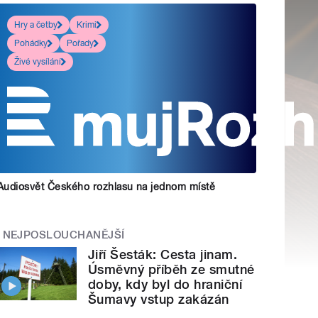
Hry a četby
Krimi
Pohádky
Pořady
Živé vysílání
Audiosvět Českého rozhlasu na jednom místě
NEJPOSLOUCHANĚJŠÍ
Jiří Šesták: Cesta jinam.
Úsměvný příběh ze smutné
doby, kdy byl do hraniční
Šumavy vstup zakázán