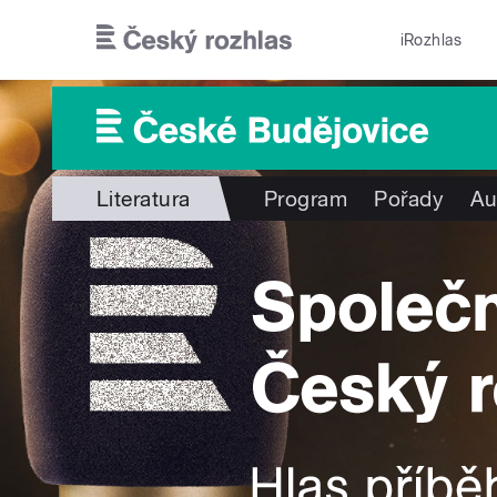
Přejít k hlavnímu obsahu
iRozhlas
Literatura
Program
Pořady
Au