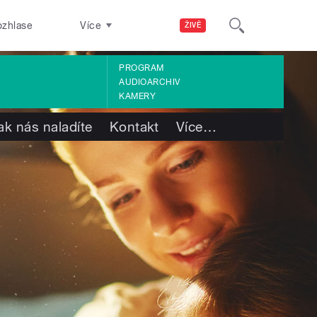
ozhlase
Více
ŽIVĚ
PROGRAM
AUDIOARCHIV
KAMERY
ak nás naladíte
Kontakt
Více
…