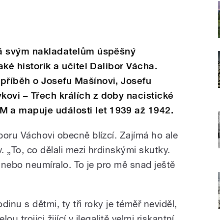
ává svým nakladatelům úspěšný
aké historik a učitel Dalibor Vácha.
příběh o Josefu Mašínovi, Josefu
ovi – Třech králích z doby nacistické
 a mapuje události let 1939 až 1942.
boru Váchovi obecně blízcí. Zajímá ho ale
. „To, co dělali mezi hrdinskými skutky.
o nebo neumíralo. To je pro mě snad ještě
inu s dětmi, ty tři roky je téměř neviděl,
ou trojici žijící v ilegalitě velmi riskantní.