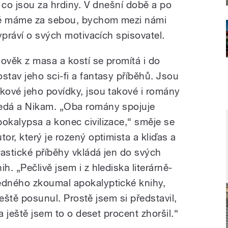
 co jsou za hrdiny. V dnešní době a po
ré máme za sebou, bychom mezi námi
ypráví o svých motivacích spisovatel.
lověk z masa a kostí se promítá i do
ostav jeho sci-fi a fantasy příběhů. Jsou
akové jeho povídky, jsou takové i romány
edá a Nikam. „Oba romány spojuje
pokalypsa a konec civilizace,“ směje se
tor, který je rozený optimista a kliďas a
rastické příběhy vkládá jen do svých
ih. „Pečlivě jsem i z hlediska literárně-
ědného zkoumal apokalyptické knihy,
 ještě posunul. Prostě jsem si představil,
a ještě jsem to o deset procent zhoršil.“