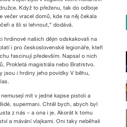
družce. Když to přeženu, tak do odboje
e večer vracel domů, kde na něj čekala
čeři a šli si lehnout,“ dodává.
ci hrdinové našich dějin odskakovali na
, platí i pro československé legionáře, kteří
áchu fascinují především. Napsal o nich
ů, Prokletá magistrála nebo Bratrstvo.
ky jsou i hrdiny jeho povídky V běhu,
las.
nemusejí mít v jedné kapse pistoli a
dlidé, supermani. Chtěl bych, abych byl
usta z nás – a ona i je. Akorát k tomu
tví a mávání vlajkami. Oni taky neběhali