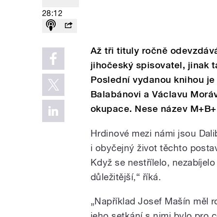
28:12
Až tři tituly ročně odevzd
jihočeský spisovatel, jinak t
Poslední vydanou knihou je 
Balabánovi a Václavu Morávk
okupace. Nese název M+B+M
Hrdinové mezi námi jsou Dali
i obyčejný život těchto postav
Když se nestřílelo, nezabíjel
důležitější,“ říká.
„Například Josef Mašín měl rod
jeho setkání s nimi bylo pro cel