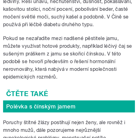
ledviny. Řeší únavu, nechutenství, dušnost, pokašlávání,
kašovitou stolici, noční pocení, pobolívání beder, časté
močení světlé moči, suchý kašel a podobně. V Číně se
používá při léčbě diabetu druhého typu.
Pokud se nezařadíte mezi nadšené pěstitele jamu,
můžete využívat hotové produkty, například léčivý čaj se
sušeným práškem z jamu se skořicí čínskou. V této
podobě se hovoří především o řešení hormonální
nerovnováhy, která nabývá v moderní společnosti
epidemických rozměrů.
Polévka s čínským jamem
Poruchy štítné žlázy postihují nejen ženy, ale rovněž i
mnoho mužů, dále pozorujeme nejrůznější
gynekologické problémy, menstruační potíže,