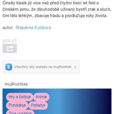
Čínský klasik již více než před čtyřmi tisíci let řekl o
čínském jamu, že dlouhodobě užívaný bystří zrak a sluch,
činí tělo lehkým, zbavuje hladu a prodlužuje roky života.
autor:
Štěpánka Kutišová
Všechny díly pořadu na mujRozhlas
mujRozhlas
Hry a četby
Krimi
Pohádky
Pořady
Živé vysílání