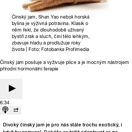
Čínský jam, Shan Yao neboli horská
bylina je výživná potravina. Klasik o
něm řekl, že dlouhodobě užívaný
bystří zrak a sluch, činí tělo lehkým,
zbavuje hladu a prodlužuje roky
života | Foto: Fotobanka Profimedia
Čínský jam posiluje a vyživuje plíce a je mocným nástrojem
přírodní hormonální terapie
6:34
Divoký čínský jam je pro nás stále trochu exotický, i