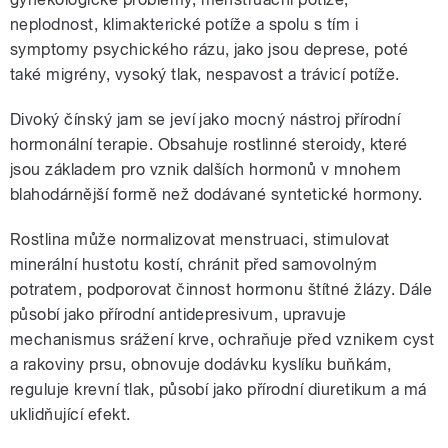
neplodnost, klimakterické potíže a spolu s tím i
symptomy psychického rázu, jako jsou deprese, poté
také migrény, vysoký tlak, nespavost a trávicí potíže.
Divoký čínský jam se jeví jako mocný nástroj přírodní
hormonální terapie. Obsahuje rostlinné steroidy, které
jsou základem pro vznik dalších hormonů v mnohem
blahodárnější formě než dodávané syntetické hormony.
Rostlina může normalizovat menstruaci, stimulovat
minerální hustotu kostí, chránit před samovolným
potratem, podporovat činnost hormonu štítné žlázy. Dále
působí jako přírodní antidepresivum, upravuje
mechanismus srážení krve, ochraňuje před vznikem cyst
a rakoviny prsu, obnovuje dodávku kyslíku buňkám,
reguluje krevní tlak, působí jako přírodní diuretikum a má
uklidňující efekt.