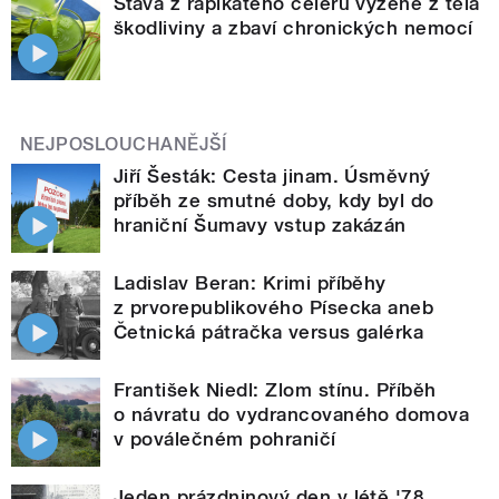
Šťáva z řapíkatého celeru vyžene z těla
škodliviny a zbaví chronických nemocí
NEJPOSLOUCHANĚJŠÍ
Jiří Šesták: Cesta jinam. Úsměvný
příběh ze smutné doby, kdy byl do
hraniční Šumavy vstup zakázán
Ladislav Beran: Krimi příběhy
z prvorepublikového Písecka aneb
Četnická pátračka versus galérka
František Niedl: Zlom stínu. Příběh
o návratu do vydrancovaného domova
v poválečném pohraničí
Jeden prázdninový den v létě '78.