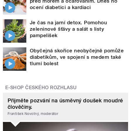
před morem a očarováním. Dnes ho
ocení diabetici a kardiaci
Je čas na jarní detox. Pomohou
zeleninové šťávy a salát s listy
pampelišek
Obyčejná skořice neobyčejně pomůže
diabetikům, ve spojení s medem také
tlumí bolest
E-SHOP ČESKÉHO ROZHLASU
Přijměte pozvání na úsměvný doušek moudré
člověčiny.
František Novotný, moderátor