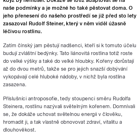
když by nemusel. Dokáže se totiž adaptovat se na
naše podmínky a je možné ho také pěstovat doma. O
jeho přenesení do našeho prostředí se již před sto lety
zasazoval Rudolf Steiner, který v něm viděl úžasně
léčivou rostlinu.
Zatím čínský jam pěstují nadšenci, kteří si k tomuto účelu
budují zvláštní bedýnky. Tato liánovitá rostlina totiž roste
do velké výšky a také do velké hloubky. Kořeny dorůstají
až do dvou metrů, takže se pro jejich snazší dobývání
vykopávají celé hluboké nádoby, v nichž byla rostlina
zasazena.
Příslušníci antroposofie, tedy stoupenci směru Rudolfa
Steinera, rostlinu nazývali světelným kořenem. Domnívali
se, že dokáže uchovat světelnou energii v člověku,
hromadit ji, a tak vlastně obnovovat zdraví, vitalitu a
dlouhověkost.