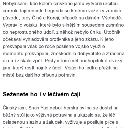
Nebyli sami, kdo kolem čínského jamu vytvořili určitou
aureolu tajemnosti. Legenda se k němu váže i v zemích
původu, tedy Číně a Koreji, případě na dálném Východě.
Vypráví o vojsku, které bylo silnějším sousedem zahnáno
do neprostupného údolí, z něhož nebylo úniku. Útočník
očekával vyhladovění protivníka a jeho zkázu. K jeho
překvapení však po roce posílené vojsko využilo
momentu překvapení, zneškodnilo dobyvatele a ztracená
území získalo zpět. Prsty v tom měl pochopitelně divoký
jam, který rostl hojně v údolí. Vojáci ho jedli a přežili na
místě bez dalšího přísunu potravin.
Seženete ho i v léčivém čaji
Čínský jam, Shan Yao neboli horská bylina se dostal na
běžný stůl jako výživná potravina a ukázalo se, že léčí
oslabenou slezinu a žaludek, vyživuje a posiluje plíce a