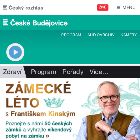
Přejít k hlavnímu obsahu
MENU
ŽIVĚ
PROGRAM
AUDIOARCHIV
KAMERY
Zdraví
Program
Pořady
Více
…