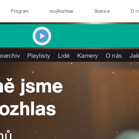
Program
mujRozhlas
Stanice
O r
oarchiv
Playlisty
Lidé
Kamery
O nás
Jak