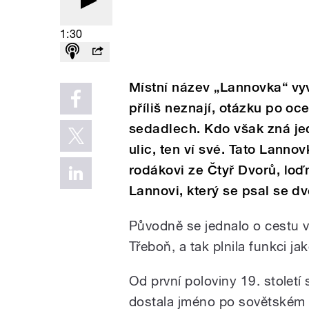
1:30
Místní název „Lannovka“ vyv
příliš neznají, otázku po o
sedadlech. Kdo však zná je
ulic, ten ví své. Tato Lann
rodákovi ze Čtyř Dvorů, loď
Lannovi, který se psal se d
Původně se jednalo o cestu 
Třeboň, a tak plnila funkci j
Od první poloviny 19. století 
dostala jméno po sovětském 