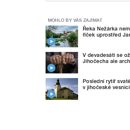
MOHLO BY VÁS ZAJÍMAT
Řeka Nežárka nem
říček uprostřed J
V devadesáti se ože
Jihočecha ale arch
Poslední rytíř sva
v jihočeské vesnic