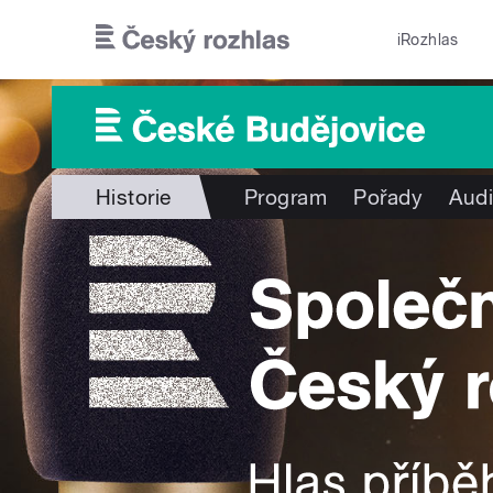
Přejít k hlavnímu obsahu
iRozhlas
Historie
Program
Pořady
Audi