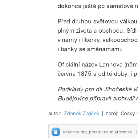
dokonce ještě po sametové re
Před druhou světovou válkou
plným života a obchodu. Sídlil
vinárny i likérky, velkoobc
i banky se směnárnami.
Oficiální název Lannova (něm
června 1875 a od té doby jí pr
Podklady pro díl Jihočeské v
Budějovice připravil archivář 
autor:
Zdeněk Zajíček
|
zdroj:
Český 
Všechny díly pořadu na mujRozhlas