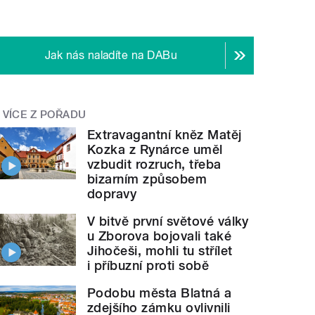
Jak nás naladíte na DABu
VÍCE Z POŘADU
Extravagantní kněz Matěj
Kozka z Rynárce uměl
vzbudit rozruch, třeba
bizarním způsobem
dopravy
V bitvě první světové války
u Zborova bojovali také
Jihočeši, mohli tu střílet
i příbuzní proti sobě
Podobu města Blatná a
zdejšího zámku ovlivnili