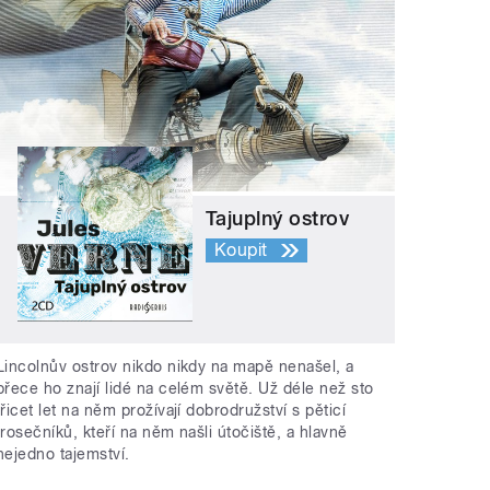
Tajuplný ostrov
Koupit
Lincolnův ostrov nikdo nikdy na mapě nenašel, a
přece ho znají lidé na celém světě. Už déle než sto
třicet let na něm prožívají dobrodružství s pěticí
trosečníků, kteří na něm našli útočiště, a hlavně
nejedno tajemství.