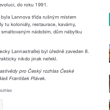
voluci, do roku 1991.
 byla Lannova třída rušným místem
y tu koloniály, restaurace, kavárny,
hod smaltovaným nádobím, dům nábytku
ecky Lannastraße) byl úředně zaveden 8.
akticky nikdo jinak neřekl.
lastivědy pro Český rozhlas České
Aleš František Plávek.
rozhlas