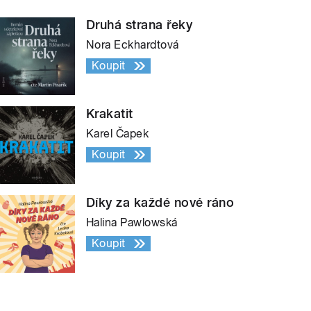
Druhá strana řeky
Nora Eckhardtová
Koupit
Krakatit
Karel Čapek
Koupit
Díky za každé nové ráno
Halina Pawlowská
Koupit