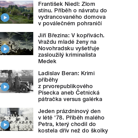
František Niedl: Zlom
stínu. Příběh o návratu do
vydrancovaného domova
v poválečném pohraničí
Jiří Březina: V kopřivách.
Vraždu mladé ženy na
Novohradsku vyšetřuje
zasloužilý kriminalista
Medek
Ladislav Beran: Krimi
příběhy
z prvorepublikového
Písecka aneb Četnická
pátračka versus galérka
Jeden prázdninový den
v létě '78. Příběh malého
Petra, který chodil do
kostela dřív než do školky