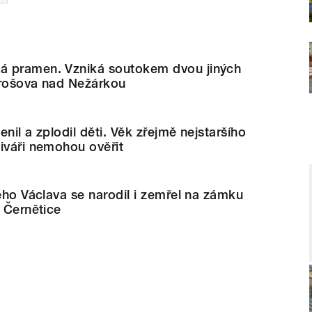
á pramen. Vzniká soutokem dvou jiných
arošova nad Nežárkou
nil a zplodil děti. Věk zřejmě nejstaršího
iváři nemohou ověřit
tého Václava se narodil i zemřel na zámku
i Černětice