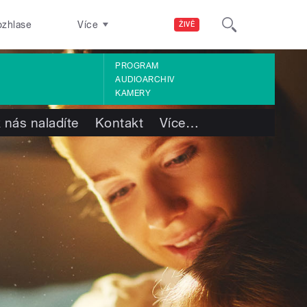
ozhlase
Více
ŽIVĚ
PROGRAM
AUDIOARCHIV
KAMERY
 nás naladíte
Kontakt
Více
…