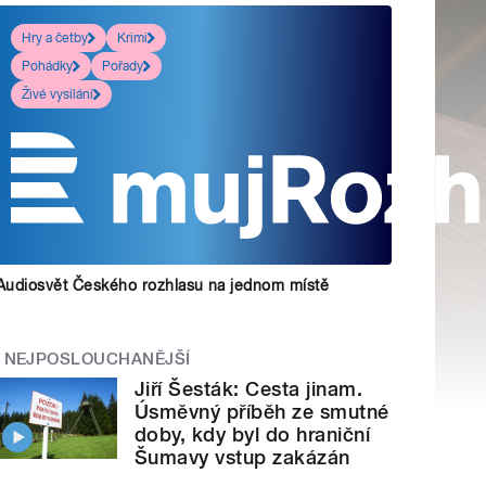
Hry a četby
Krimi
Pohádky
Pořady
Živé vysílání
Audiosvět Českého rozhlasu na jednom místě
NEJPOSLOUCHANĚJŠÍ
Jiří Šesták: Cesta jinam.
Úsměvný příběh ze smutné
doby, kdy byl do hraniční
Šumavy vstup zakázán