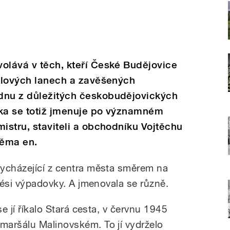
olává v těch, kteří České Budějovice
celových lanech a zavěšených
dnu z důležitých českobudějovických
ovka se totiž jmenuje po významném
mistru, staviteli a obchodníku Vojtěchu
věma en.
vycházející z centra města směrem na
akési výpadovky. A jmenovala se různě.
se jí říkalo Stará cesta, v červnu 1945
maršálu Malinovském. To jí vydrželo