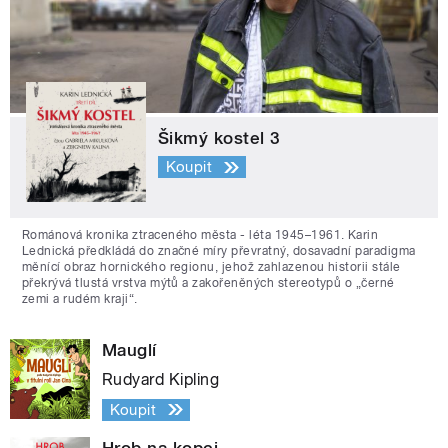
Šikmý kostel 3
Koupit
Románová kronika ztraceného města - léta 1945–1961. Karin
Lednická předkládá do značné míry převratný, dosavadní paradigma
měnící obraz hornického regionu, jehož zahlazenou historii stále
překrývá tlustá vrstva mýtů a zakořeněných stereotypů o „černé
zemi a rudém kraji“.
Mauglí
Rudyard Kipling
Koupit
Hrob na kopci