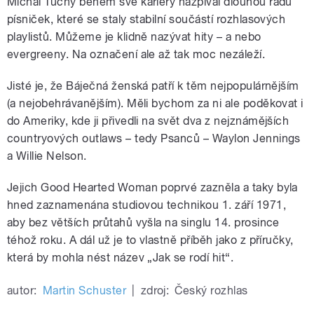
Michal Tučný během své kariéry nazpíval dlouhou řadu
písniček, které se staly stabilní součástí rozhlasových
playlistů. Můžeme je klidně nazývat hity – a nebo
evergreeny. Na označení ale až tak moc nezáleží.
Jisté je, že Báječná ženská patří k těm nejpopulárnějším
(a nejobehrávanějším). Měli bychom za ni ale poděkovat i
do Ameriky, kde ji přivedli na svět dva z nejznámějších
countryových outlaws – tedy Psanců – Waylon Jennings
a Willie Nelson.
Jejich Good Hearted Woman poprvé zazněla a taky byla
hned zaznamenána studiovou technikou 1. září 1971,
aby bez větších průtahů vyšla na singlu 14. prosince
téhož roku. A dál už je to vlastně příběh jako z příručky,
která by mohla nést název „Jak se rodí hit“.
autor:
Martin Schuster
|
zdroj:
Český rozhlas