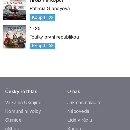
Patricia Gibneyová
Koupit
1-25
Toulky první republikou
Koupit
Český rozhlas
O nás
Válka na Ukrajině
Jak nás naladíte
Komunální volby
Nápověda
Stanice
Lidé v rádiu
eShop
Kariéra