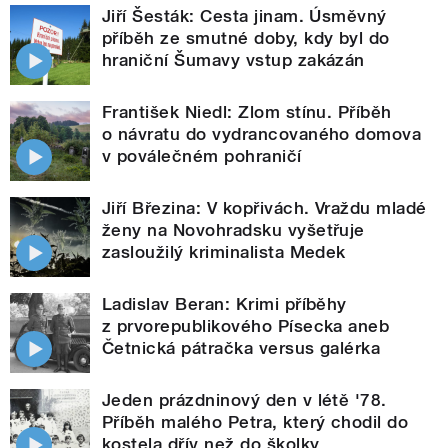
Jiří Šesták: Cesta jinam. Úsměvný
příběh ze smutné doby, kdy byl do
hraniční Šumavy vstup zakázán
František Niedl: Zlom stínu. Příběh
o návratu do vydrancovaného domova
v poválečném pohraničí
Jiří Březina: V kopřivách. Vraždu mladé
ženy na Novohradsku vyšetřuje
zasloužilý kriminalista Medek
Ladislav Beran: Krimi příběhy
z prvorepublikového Písecka aneb
Četnická pátračka versus galérka
Jeden prázdninový den v létě '78.
Příběh malého Petra, který chodil do
kostela dřív než do školky