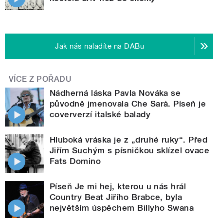
Jak nás naladíte na DABu
VÍCE Z POŘADU
Nádherná láska Pavla Nováka se
původně jmenovala Che Sarà. Píseň je
coververzí italské balady
Hluboká vráska je z „druhé ruky“. Před
Jiřím Suchým s písničkou sklízel ovace
Fats Domino
Píseň Je mi hej, kterou u nás hrál
Country Beat Jiřího Brabce, byla
největším úspěchem Billyho Swana