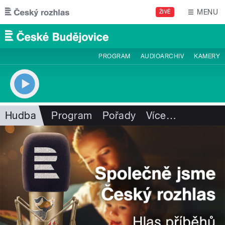
Přejít k hlavnímu obsahu
MENU
ŽIVĚ
PROGRAM
AUDIOARCHIV
KAMERY
Hudba
Program
Pořady
Více
…