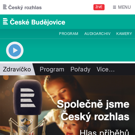
Přejít k hlavnímu obsahu
MENU
ŽIVĚ
PROGRAM
AUDIOARCHIV
KAMERY
Zdravíčko
Program
Pořady
Více
…