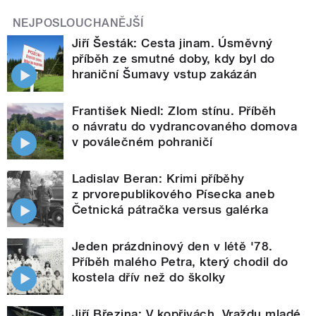
NEJPOSLOUCHANĚJŠÍ
Jiří Šesták: Cesta jinam. Úsměvný
příběh ze smutné doby, kdy byl do
hraniční Šumavy vstup zakázán
František Niedl: Zlom stínu. Příběh
o návratu do vydrancovaného domova
v poválečném pohraničí
Ladislav Beran: Krimi příběhy
z prvorepublikového Písecka aneb
Četnická pátračka versus galérka
Jeden prázdninový den v létě '78.
Příběh malého Petra, který chodil do
kostela dřív než do školky
Jiří Březina: V kopřivách. Vraždu mladé