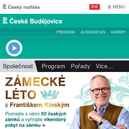
Přejít k hlavnímu obsahu
MENU
ŽIVĚ
PROGRAM
AUDIOARCHIV
KAMERY
Společnost
Program
Pořady
Více
…