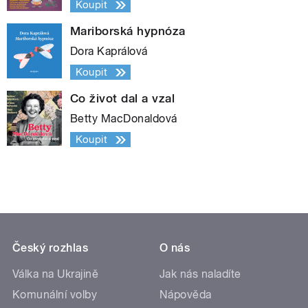
Koupit
Mariborská hypnóza
Dora Kaprálová
Koupit
Co život dal a vzal
Betty MacDonaldová
Koupit
Český rozhlas
O nás
Válka na Ukrajině
Jak nás naladíte
Komunální volby
Nápověda