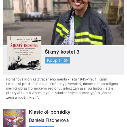
Šikmý kostel 3
Koupit
Románová kronika ztraceného města - léta 1945–1961. Karin
Lednická předkládá do značné míry převratný, dosavadní paradigma
měnící obraz hornického regionu, jehož zahlazenou historii stále
překrývá tlustá vrstva mýtů a zakořeněných stereotypů o „černé
zemi a rudém kraji“.
Klasické pohádky
Daniela Fischerová