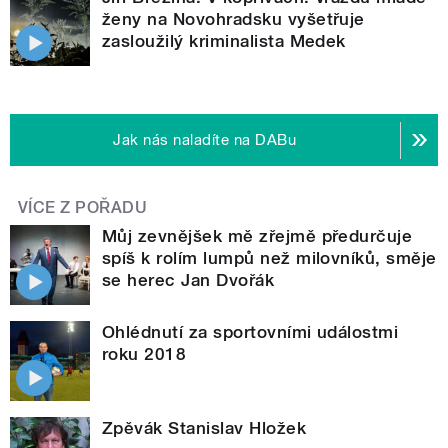
ženy na Novohradsku vyšetřuje
zasloužilý kriminalista Medek
Jak nás naladíte na DABu
VÍCE Z POŘADU
Můj zevnějšek mě zřejmě předurčuje
spíš k rolím lumpů než milovníků, směje
se herec Jan Dvořák
Ohlédnutí za sportovními událostmi
roku 2018
Zpěvák Stanislav Hložek