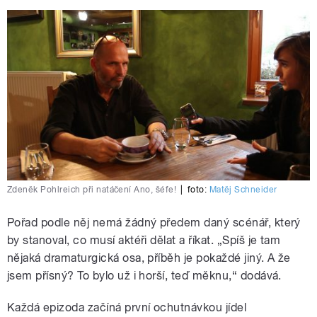
Zdeněk Pohlreich při natáčení Ano, šéfe!
|
foto:
Matěj Schneider
Pořad podle něj nemá žádný předem daný scénář, který
by stanoval, co musí aktéři dělat a říkat. „Spíš je tam
nějaká dramaturgická osa, příběh je pokaždé jiný. A že
jsem přísný? To bylo už i horší, teď měknu,“ dodává.
Každá epizoda začíná první ochutnávkou jídel