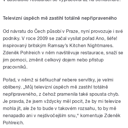
Televizní úspěch mě zastihl totálně nepřipraveného
Od návratu do Čech působí v Praze, nyní provozuje i své
podniky. V roce 2009 se začal vysílat pořad Ano, šéfe!
inspirovaný britským Ramsay’s Kitchen Nightmares.
Zdeněk Pohlreich v něm navštěvuje restaurace, snaží se
jim pomoci, změnit celkový dojem nebo přístup
pracovníků.
Pořad, v němž si šéfkuchař nebere servítky, je velmi
oblíbený. „Můj televizní úspěch mě zastihl totálně
nepřipraveného, z čehož pramenila také spousta chyb.
Je pravda, že jsem vždycky měl pocit, že by mi televize
mohla jít, ale že to bude v takovém rozsahu, to by mě
nenapadlo ani v nejdivočejším snu,“ komentuje Zdeněk
Pohlreich.