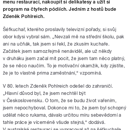
menu restaurací, nakoupit si delikatesy a užít si
program na čtyřech pódiích. Jedním z hostů bude
Zdeněk Pohlreich.
Šéfkuchař, kterého proslavily televizní pořady, si svůj
obor kdysi vybral sám. „Nevzali mě na střední školu, pak
ani na učňák, tak jsem si řekl, že zkusím kuchaře.
Začátek jsem samozřejmě nenáviděl, ale už někdy
v druháku jsem začal mít pocit, že jsem tam něco platný,
že se něco naučím. To je motivační okamžik, kdy zjistíte,
že je to vlastně prima zaměstnání,“ vzpomíná.
V 80. letech Zdeněk Pohlreich odešel do zahraničí.
„Hlavní důvod byl, že jsem nechtěl být
v Československu. O tom, že se budu život vařením,
jsem nepochyboval. Dokonce mi to, že jsem byl schopný
udělat něco rukama, dávalo určitou míru sebevědomí a
tahle práce je víceméně všude stejná,“ dodává.
V australské restauraci se vypracoval až na šéfkuchaře.