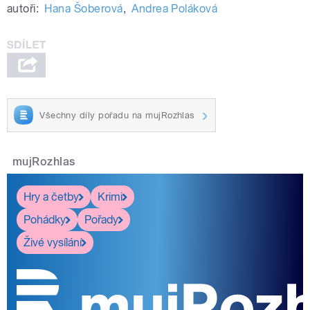
autoři:
Hana Šoberová
,
Andrea Poláková
Všechny díly pořadu na mujRozhlas
mujRozhlas
Hry a četby
Krimi
Pohádky
Pořady
Živé vysílání