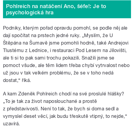
Pohlreich na natáčení Ano, šéfe!: Je to
psychologická hra
Podniky, kterým pořad opravdu pomohl, se podle něj ale
dají spočítat na prstech jedné ruky. „Myslím, že U
Štěpána na Šumavě jsme pomohli hodně, také Andrejovi
Tlustému z Lednice, i restauraci Pod Lesem na Jílovišti,
ale ti si to pak sami trochu pokazili. Snažili jsme se
pomoct všude, ale těm lidem třeba chybí vytrvalost nebo
už jsou v tak velkém problému, že se v toho nedá
dostat,“ říká.
A kam Zdeněk Pohlreich chodí na své proslulé hlášky?
„To je tak za život naposlouchané a prostě
z představivosti. Není to tak, že bych si doma sedl a
vymyslel deset věcí, jak budu třeskutě vtipný, to nejde,“
uzavírá.