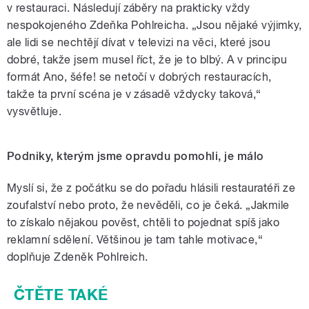
v restauraci. Následují záběry na prakticky vždy
nespokojeného Zdeňka Pohlreicha. „Jsou nějaké výjimky,
ale lidi se nechtějí dívat v televizi na věci, které jsou
dobré, takže jsem musel říct, že je to blbý. A v principu
formát Ano, šéfe! se netočí v dobrých restauracích,
takže ta první scéna je v zásadě vždycky taková,“
vysvětluje.
Podniky, kterým jsme opravdu pomohli, je málo
Myslí si, že z počátku se do pořadu hlásili restauratéři ze
zoufalství nebo proto, že nevěděli, co je čeká. „Jakmile
to získalo nějakou pověst, chtěli to pojednat spíš jako
reklamní sdělení. Většinou je tam tahle motivace,“
doplňuje Zdeněk Pohlreich.