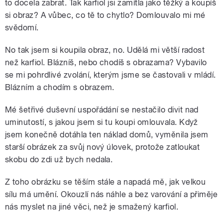
to docela zabrat. Tak karfiol jsi zamítla jako těžký a koupíš
si obraz? A vůbec, co tě to chytlo? Domlouvalo mi mé
svědomí.
No tak jsem si koupila obraz, no. Udělá mi větší radost
než karfiol. Blázníš, nebo chodíš s obrazama? Vybavilo
se mi pohrdlivé zvolání, kterým jsme se častovali v mládí.
Blázním a chodím s obrazem.
Mé šetřivé duševní uspořádání se nestačilo divit nad
uminutostí, s jakou jsem si tu koupi omlouvala. Když
jsem konečně dotáhla ten náklad domů, vyměnila jsem
starší obrázek za svůj nový úlovek, protože zatloukat
skobu do zdi už bych nedala.
Z toho obrázku se těším stále a napadá mě, jak velkou
sílu má umění. Okouzlí nás náhle a bez varování a přiměje
nás myslet na jiné věci, než je smažený karfiol.