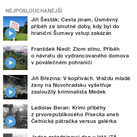
NEJPOSLOUCHANĚJŠÍ
Jiří Šesták: Cesta jinam. Úsměvný
příběh ze smutné doby, kdy byl do
hraniční Šumavy vstup zakázán
František Niedl: Zlom stínu. Příběh
o návratu do vydrancovaného domova
v poválečném pohraničí
Jiří Březina: V kopřivách. Vraždu mladé
ženy na Novohradsku vyšetřuje
zasloužilý kriminalista Medek
Ladislav Beran: Krimi příběhy
z prvorepublikového Písecka aneb
Četnická pátračka versus galérka
Jeden prázdninový den v létě '78.