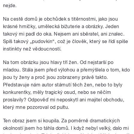
nejde.
Na cestě domů je obchůdek s titěrnostmi, jako jsou
krásné hrníčky, umělecká bižuterie a obrázky. Jeden
takový mi padl do oka. Nejsem ani sběratel, ani znalec.
Spíš takový „pudovkin“, což je člověk, který se řídí spíše
instinkty než vědoucností.
Na tom obrázku jsou hlavy tří žen. Od nejstarší po
mladou. Stála jsem před výlohou a přemýšlela o tom, kdo
jsou ty ženy a proč jsou zobrazeny právě takto.
Představuje nám autor stárnutí těch žen, nebo to byly
konkurentky, měly tragický osud, nebo se něčím
proslavily? Odpověď mi neposkytl ani majitel obchodu,
který mne pozoroval od pultu.
Ten obraz jsem si koupila. Za poměrně dramatických
okolností jsem ho táhla domů. I když nebyl velký, dalo mi