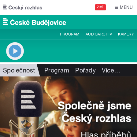
Přejít k hlavnímu obsahu
MENU
ŽIVĚ
PROGRAM
AUDIOARCHIV
KAMERY
Společnost
Program
Pořady
Více
…