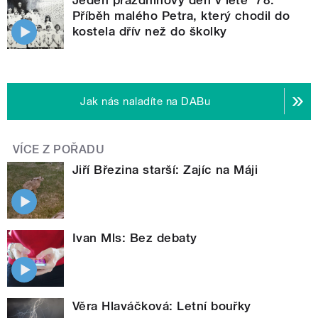
Příběh malého Petra, který chodil do
kostela dřív než do školky
Jak nás naladíte na DABu
VÍCE Z POŘADU
Jiří Březina starší: Zajíc na Máji
Ivan Mls: Bez debaty
Věra Hlaváčková: Letní bouřky