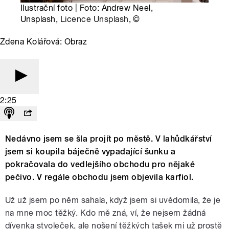
Ilustrační foto | Foto: Andrew Neel,
Unsplash,
Licence Unsplash
,
©
Zdena Kolářová: Obraz
2:25
Nedávno jsem se šla projít po městě. V lahůdkářství
jsem si koupila báječně vypadající šunku a
pokračovala do vedlejšího obchodu pro nějaké
pečivo. V regále obchodu jsem objevila karfiol.
Už už jsem po něm sahala, když jsem si uvědomila, že je
na mne moc těžký. Kdo mě zná, ví, že nejsem žádná
dívenka stvoleček, ale nošení těžkých tašek mi už prostě