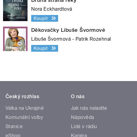
Nora Eckhardtová
Koupit
Děkovačky Libuše Švormové
Libuše Švormová - Patrik Rozehnal
Koupit
Český rozhlas
O nás
Válka na Ukrajině
Jak nás naladíte
Komunální volby
Nápověda
Stanice
Lidé v rádiu
eShop
Kariéra