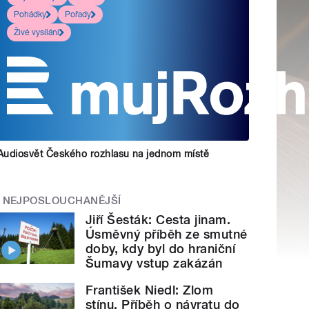
Pohádky
Pořady
Živé vysílání
Audiosvět Českého rozhlasu na jednom místě
NEJPOSLOUCHANĚJŠÍ
Jiří Šesták: Cesta jinam.
Úsměvný příběh ze smutné
doby, kdy byl do hraniční
Šumavy vstup zakázán
František Niedl: Zlom
stínu. Příběh o návratu do