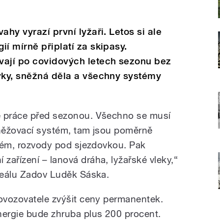
ahy vyrazí první lyžaři. Letos si ale
í mírně připlatí za skipasy.
vají po covidových letech sezonu bez
vky, sněžná děla a všechny systémy
é práce před sezonou. Všechno se musí
asněžovací systém, tam jsou poměrně
stém, rozvody pod sjezdovkou. Pak
zařízení – lanová dráha, lyžařské vleky,“
areálu Zadov Luděk Sáska.
rovozovatele zvýšit ceny permanentek.
nergie bude zhruba plus 200 procent.