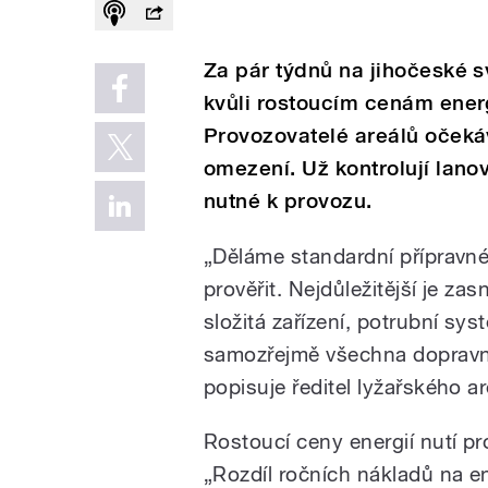
Za pár týdnů na jihočeské sv
kvůli rostoucím cenám energi
Provozovatelé areálů očeká
omezení. Už kontrolují lano
nutné k provozu.
„Děláme standardní přípravn
prověřit. Nejdůležitější je z
složitá zařízení, potrubní sy
samozřejmě všechna dopravní 
popisuje ředitel lyžařského 
Rostoucí ceny energií nutí p
„Rozdíl ročních nákladů na e