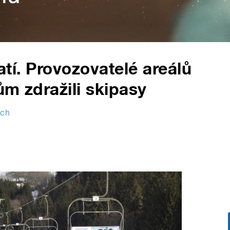
latí. Provozovatelé areálů
ům zdražili skipasy
ech