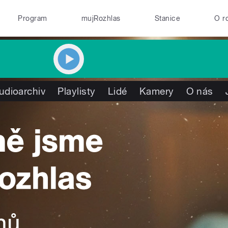
Program
mujRozhlas
Stanice
O r
udioarchiv
Playlisty
Lidé
Kamery
O nás