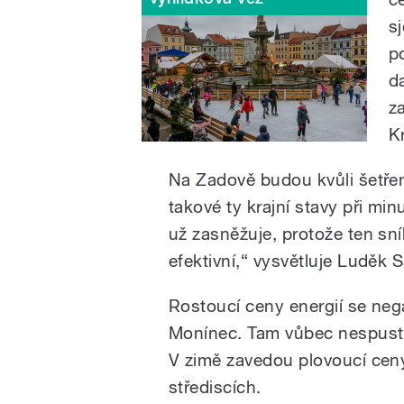
s
p
d
z
K
Na Zadově budou kvůli šetře
takové ty krajní stavy při m
už zasněžuje, protože ten sní
efektivní,“ vysvětluje Luděk 
Rostoucí ceny energií se nega
Monínec. Tam vůbec nespustí
V zimě zavedou plovoucí cen
střediscích.