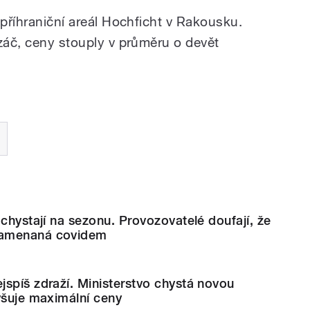
 příhraniční areál Hochficht v Rakousku.
ezáč, ceny stouply v průměru o devět
 chystají na sezonu. Provozovatelé doufají, že
namenaná covidem
spíš zdraží. Ministerstvo chystá novou
yšuje maximální ceny