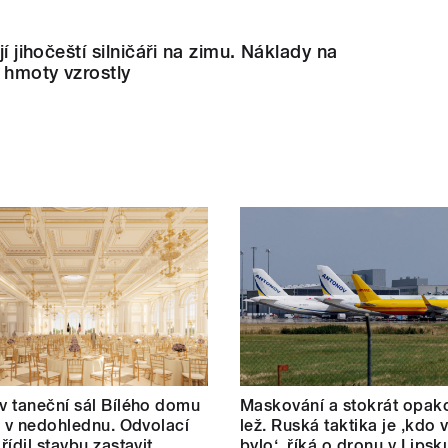
jí jihočeští silničáři na zimu. Náklady na
 hmoty vzrostly
 taneční sál Bílého domu
Maskování a stokrát opak
m v nedohlednu. Odvolací
lež. Ruská taktika je ‚kdo v
řídil stavbu zastavit
bylo‘, říká o dronu v Lipsk