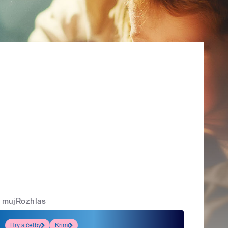
mujRozhlas
Hry a četby
Krimi