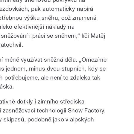
jezdovkách, pak automaticky nabírá
otřebnou výšku sněhu, což znamená
aleko efektivnější náklady na
asněžování i práci se sněhem,“ líčí Matěj
ratochvíl.
ní méně využívat sněžná děla. „Omezíme
inus jednom, minus dvou stupních, kdy se
h potřebujeme, ale není to zdaleka tak
Sáska.
tivně dotkly i zimního střediska
 zasněžovací technologii Snow Factory.
y skipasů, podobně jako v alpských