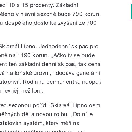
zi 10 a 15 procenty. Základní
ělého v hlavní sezoně bude 790 korun,
 u dospělého došlo ke zvýšení ze 700
i Skiareál Lipno. Jednodenní skipas pro
oně na 1190 korun. „Ačkoliv se bude
nt ten základní denní skipas, tak cena
á na loňské úrovni,“ dodává generální
Kratochvíl. Rodinná permanentka naopak
levněji než loni.
řed sezonou pořídil Skiareál Lipno osm
něžných děl a novou rolbu. „Do ní je
nstalován systém, který měří na
entimetry sněhovou pokrývku na