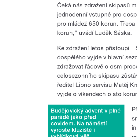
Čeká nás zdražení skipasů me
jednodenní vstupné pro dosp
pro mládež 650 korun. Třeba
korun,“ uvádí Luděk Sáska.
Ke zdražení letos přistoupil 
dospělého vyjde v hlavní sez
zdražovat řádově o osm proce
celosezonního skipasu zůstáv
ředitel Lipno servisu Matěj 
vyjde o víkendech o sto korun 
P
Budějovický advent v plné
parádě jako před
s
covidem. Na náměstí
i
vyroste kluziště i
vyhlídková věž
c