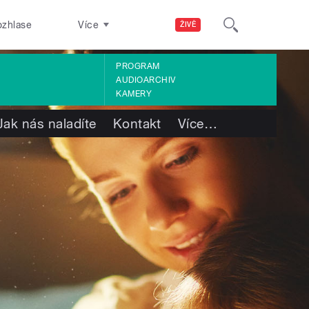
ozhlase
Více
ŽIVĚ
PROGRAM
AUDIOARCHIV
KAMERY
Jak nás naladíte
Kontakt
Více
…