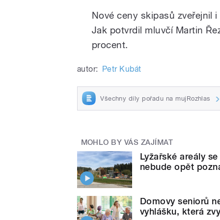
Nové ceny skipasů zveřejnil i
Jak potvrdil mluvčí Martin Ř
procent.
autor:
Petr Kubát
Všechny díly pořadu na mujRozhlas
MOHLO BY VÁS ZAJÍMAT
Lyžařské areály se
nebude opět poz
Domovy seniorů nej
vyhlášku, která zv