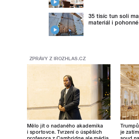
35 tisíc tun soli ma
materiál i pohonné
ZPRÁVY Z IROZHLAS.CZ
Mělo jít o nadaného akademika
Trumpův
i sportovce. Tvrzení o úspěších
je zatí
profesora z Cambridge ale média
soud na