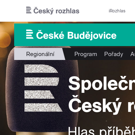
Přejít k hlavnímu obsahu
iRozhlas
Regionální
Program
Pořady
A