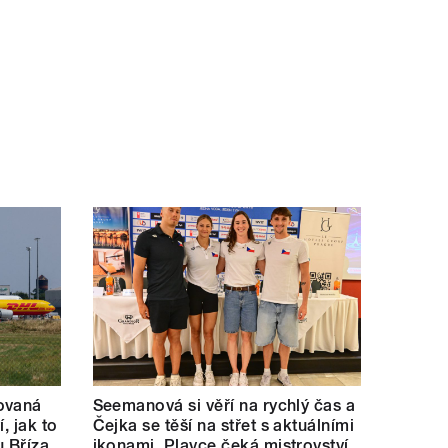
ovaná
Seemanová si věří na rychlý čas a
í, jak to
Čejka se těší na střet s aktuálními
u Bříza
ikonami. Plavce čeká mistrovství