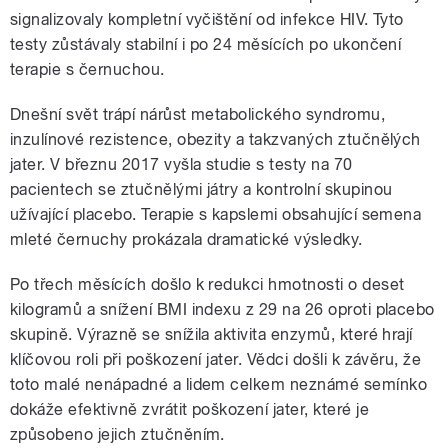
signalizovaly kompletní vyčištění od infekce HIV. Tyto
testy zůstávaly stabilní i po 24 měsících po ukončení
terapie s černuchou.
Dnešní svět trápí nárůst metabolického syndromu,
inzulínové rezistence, obezity a takzvaných ztučnělých
jater. V březnu 2017 vyšla studie s testy na 70
pacientech se ztučnělými játry a kontrolní skupinou
užívající placebo. Terapie s kapslemi obsahující semena
mleté černuchy prokázala dramatické výsledky.
Po třech měsících došlo k redukci hmotnosti o deset
kilogramů a snížení BMI indexu z 29 na 26 oproti placebo
skupině. Výrazně se snížila aktivita enzymů, které hrají
klíčovou roli při poškození jater. Vědci došli k závěru, že
toto malé nenápadné a lidem celkem neznámé semínko
dokáže efektivně zvrátit poškození jater, které je
způsobeno jejich ztučněním.