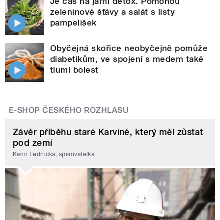
Je čas na jarní detox. Pomohou
zeleninové šťávy a salát s listy
pampelišek
Obyčejná skořice neobyčejně pomůže
diabetikům, ve spojení s medem také
tlumí bolest
E-SHOP ČESKÉHO ROZHLASU
Závěr příběhu staré Karviné, který měl zůstat
pod zemí
Karin Lednická, spisovatelka