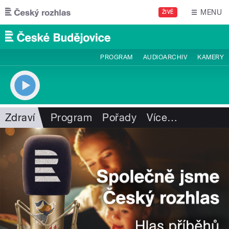
Přejít k hlavnímu obsahu
MENU
ŽIVĚ
PROGRAM
AUDIOARCHIV
KAMERY
Zdraví
Program
Pořady
Více
…