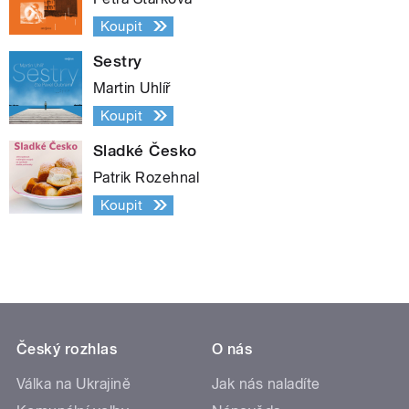
Koupit
Sestry
Martin Uhlíř
Koupit
Sladké Česko
Patrik Rozehnal
Koupit
Český rozhlas
O nás
Válka na Ukrajině
Jak nás naladíte