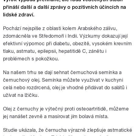
přináší další a další zprávy o pozitivních účincích na
lidské zdraví.
Pochází nejspíše z oblasti kolem Arabského zálivu,
zdomácněla ve Středomoří i Indii. Výzkumy dokazují její
efektivní výpomoc při diabetu, obezitě, vysokém krevním
tlaku, astmatu, epilepsii, hepatitidě C, zánětu i
problémech s pokožkou.
Na našem trhu se dají sehnat černuchová semínka a
černuchový olej. Semínka můžete využívat v kuchyni
celá nebo rozdrcená, olej je vhodné přidávat do salátů i
užívat na lžičku.
Olej z černuchy je výtečný proti osteoartritidě, můžeme
jej nanášet zevně a masírovat jím bolavá místa.
Studie ukázala, že černucha výrazně zlepšuje astmatické