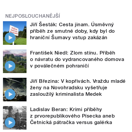
NEJPOSLOUCHANĚJŠÍ
Jiří Šesták: Cesta jinam. Úsměvný
příběh ze smutné doby, kdy byl do
hraniční Šumavy vstup zakázán
František Niedl: Zlom stínu. Příběh
o návratu do vydrancovaného domova
v poválečném pohraničí
Jiří Březina: V kopřivách. Vraždu mladé
ženy na Novohradsku vyšetřuje
zasloužilý kriminalista Medek
Ladislav Beran: Krimi příběhy
z prvorepublikového Písecka aneb
Četnická pátračka versus galérka