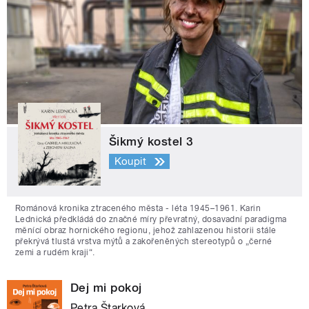
Šikmý kostel 3
Koupit
Románová kronika ztraceného města - léta 1945–1961. Karin
Lednická předkládá do značné míry převratný, dosavadní paradigma
měnící obraz hornického regionu, jehož zahlazenou historii stále
překrývá tlustá vrstva mýtů a zakořeněných stereotypů o „černé
zemi a rudém kraji“.
Dej mi pokoj
Petra Štarková