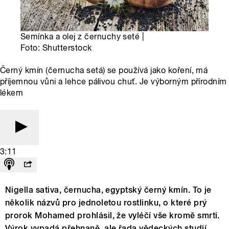
Semínka a olej z černuchy seté |
Foto: Shutterstock
Černý kmín (černucha setá) se používá jako koření, má
příjemnou vůni a lehce pálivou chuť. Je výborným přírodním
lékem
3:11
Nigella sativa, černucha, egyptský černý kmín. To je
několik názvů pro jednoletou rostlinku, o které prý
prorok Mohamed prohlásil, že vyléčí vše kromě smrti.
Výrok vypadá přehnaně, ale řada vědeckých studií