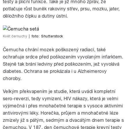
testy a plicní funkce. Také je již mnoho zpráv, že
potlačuje růst buněk rakoviny střev, prsu, mozku, jater,
děložního čípku a dutiny ústní.
Květ černuchy
|
foto:
Shutterstock
Černucha chrání mozek poškozený radiací, také
ochraňuje srdce před poškozením vyvolaným infarktem.
Stejně tak brání ledviny před poškozením, jež vyvolává
diabetes. Ochrana se prokázala i u Alzheimerovy
choroby.
Velkým překvapením je studie, která uvádí kompletní
sero-reverzi, tedy vymizení, HIV nákazy, která je velmi
výjimečná i přes mnohačetné terapie s vysoce aktivními
antivirovými léky. Horečka, průjem a mnohačetné léze
zmizely již s pátým, sedmým a dvacátým dnem terapie s
černuchou. V 187. den černuchové terapie krevní testy