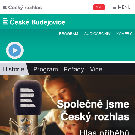
Přejít k hlavnímu obsahu
MENU
ŽIVĚ
PROGRAM
AUDIOARCHIV
KAMERY
Historie
Program
Pořady
Více
…