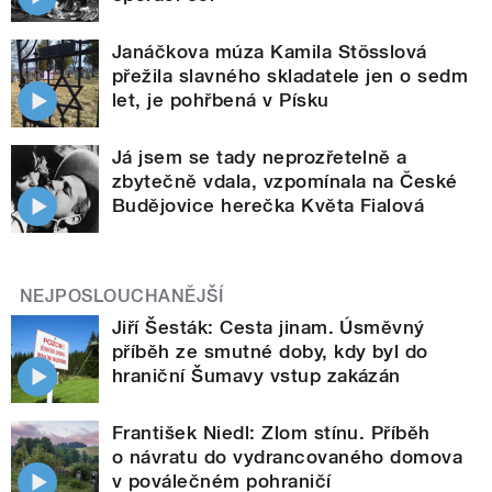
Janáčkova múza Kamila Stösslová
přežila slavného skladatele jen o sedm
let, je pohřbená v Písku
Já jsem se tady neprozřetelně a
zbytečně vdala, vzpomínala na České
Budějovice herečka Květa Fialová
NEJPOSLOUCHANĚJŠÍ
Jiří Šesták: Cesta jinam. Úsměvný
příběh ze smutné doby, kdy byl do
hraniční Šumavy vstup zakázán
František Niedl: Zlom stínu. Příběh
o návratu do vydrancovaného domova
v poválečném pohraničí