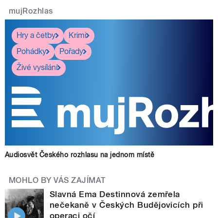
mujRozhlas
Hry a četby
Krimi
Pohádky
Pořady
Živé vysílání
Audiosvět Českého rozhlasu na jednom místě
MOHLO BY VÁS ZAJÍMAT
Slavná Ema Destinnová zemřela
nečekaně v Českých Budějovicích při
operaci očí