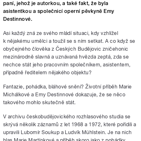
paní, jehož je autorkou, a také fakt, že byla
asistentkou a společnicí operní pěvkyně Emy
Destinnové.
Asi každý zná ze svého mládí situaci, kdy vzhlížel
k nějakému umělci a toužil se s ním setkat. A co když se
obyčejného člověka z Českých Budějovic zničehonic
mezinárodně slavná a uznávaná hvězda zeptá, zda se
nechce stát jeho pracovním společníkem, asistentem,
případně ředitelem nějakého objektu?
Fantazie, pohádka, bláhové snění? Životní příběh Marie
Michálkové a Emy Destinnové dokazuje, že se něco
takového mohlo skutečně stát.
V archivu českobudějovického rozhlasového studia se
skrývá několik záznamů z let 1968 a 1972, které pořídili a
upravili Lubomír Soukup a Ludvík Mühlstein. Je na nich
hlas Marie Martínkové a příběh skoro jako z pohádky.