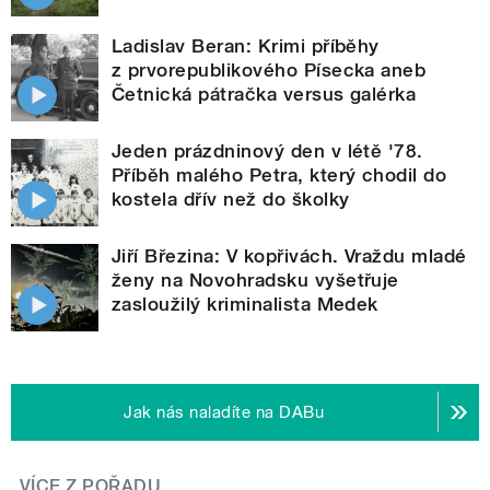
Ladislav Beran: Krimi příběhy
z prvorepublikového Písecka aneb
Četnická pátračka versus galérka
Jeden prázdninový den v létě '78.
Příběh malého Petra, který chodil do
kostela dřív než do školky
Jiří Březina: V kopřivách. Vraždu mladé
ženy na Novohradsku vyšetřuje
zasloužilý kriminalista Medek
Jak nás naladíte na DABu
VÍCE Z POŘADU