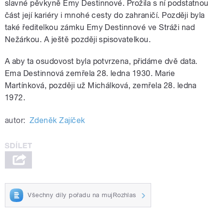
slavné pěvkyně Emy Destinnové. Prožila s ní podstatnou
část její kariéry i mnohé cesty do zahraničí. Později byla
také ředitelkou zámku Emy Destinnové ve Stráži nad
Nežárkou. A ještě později spisovatelkou.
A aby ta osudovost byla potvrzena, přidáme dvě data.
Ema Destinnová zemřela 28. ledna 1930. Marie
Martínková, později už Michálková, zemřela 28. ledna
1972.
autor:
Zdeněk Zajíček
Všechny díly pořadu na mujRozhlas