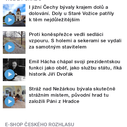
I jižní Čechy bývaly krajem dolů a
dolování. Doly u Staré Vožice patřily
k těm nejdůležitějším
Proti koněspřežce vedli sedláci
vzpouru. S holemi a sekerami se vydali
za samotným stavitelem
Emil Hácha chápal svoji prezidentskou
funkci jako oběť, jako službu státu, říká
historik Jiří Dvořák
Stráž nad Nežárkou bývala skutečně
strážním místem, původní hrad tu
založili Páni z Hradce
E-SHOP ČESKÉHO ROZHLASU