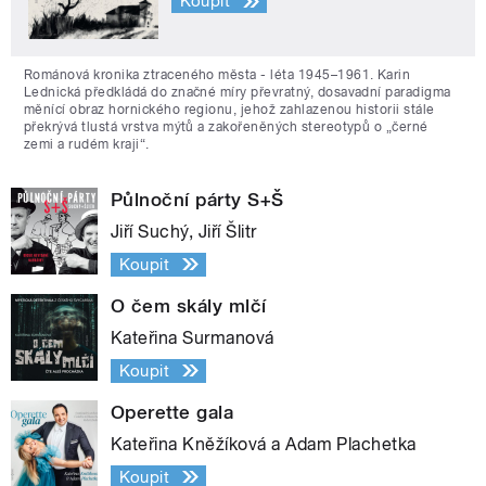
Koupit
Románová kronika ztraceného města - léta 1945–1961. Karin
Lednická předkládá do značné míry převratný, dosavadní paradigma
měnící obraz hornického regionu, jehož zahlazenou historii stále
překrývá tlustá vrstva mýtů a zakořeněných stereotypů o „černé
zemi a rudém kraji“.
Půlnoční párty S+Š
Jiří Suchý, Jiří Šlitr
Koupit
O čem skály mlčí
Kateřina Surmanová
Koupit
Operette gala
Kateřina Kněžíková a Adam Plachetka
Koupit