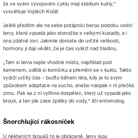
že ve svém vývojovém cyklu mají stádium kukly,“
vysvětluje Vojtěch Kolář.
Ještě předtím ale na sebe potápníci berou podobu vodní
larvy, která vypadá jako stonožka s velkými kusadly, a i
ona zdatně loví. Jakmile doroste do určité velikosti,
hormony jí dají vědět, že je čas vylézt nad hladinu.
„Tam si larva najde vhodné místo, například pod
kamenem, udělá si komůrku a přemění se v kuklu. Takto
vydrží určitý čas – buďto během léta, kdy je to svým
způsobem adaptace na sucho, anebo naopak v ní přečká
zimu. Pak se z ní vylíhne dospělec, který už vypadá jako
brouk, a ten jde zase zpátky do vody,“ líčí entomolog.
Šnorchlující rákosníček
U některých brouků to je obráceně, larvy jsou