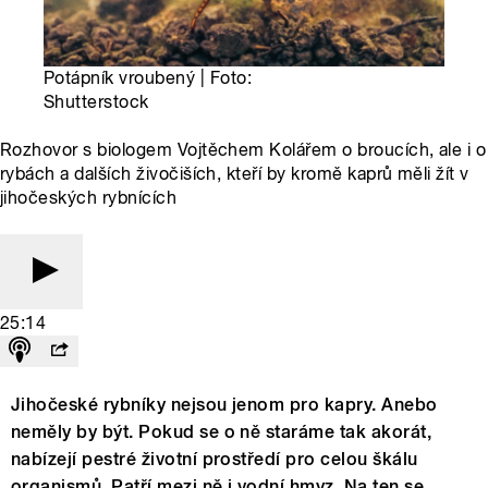
Potápník vroubený | Foto:
Shutterstock
Rozhovor s biologem Vojtěchem Kolářem o broucích, ale i o
rybách a dalších živočiších, kteří by kromě kaprů měli žít v
jihočeských rybnících
25:14
Jihočeské rybníky nejsou jenom pro kapry. Anebo
neměly by být. Pokud se o ně staráme tak akorát,
nabízejí pestré životní prostředí pro celou škálu
organismů. Patří mezi ně i vodní hmyz. Na ten se