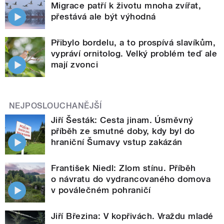
Migrace patří k životu mnoha zvířat,
přestává ale být výhodná
Přibylo bordelu, a to prospívá slavíkům,
vypráví ornitolog. Velký problém teď ale
mají zvonci
NEJPOSLOUCHANĚJŠÍ
Jiří Šesták: Cesta jinam. Úsměvný
příběh ze smutné doby, kdy byl do
hraniční Šumavy vstup zakázán
František Niedl: Zlom stínu. Příběh
o návratu do vydrancovaného domova
v poválečném pohraničí
Jiří Březina: V kopřivách. Vraždu mladé