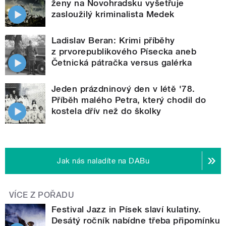
ženy na Novohradsku vyšetřuje
zasloužilý kriminalista Medek
Ladislav Beran: Krimi příběhy
z prvorepublikového Písecka aneb
Četnická pátračka versus galérka
Jeden prázdninový den v létě '78.
Příběh malého Petra, který chodil do
kostela dřív než do školky
Jak nás naladíte na DABu
VÍCE Z POŘADU
Festival Jazz in Písek slaví kulatiny.
Desátý ročník nabídne třeba připomínku