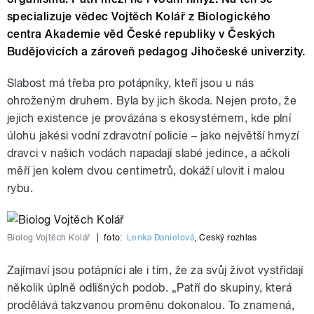
specializuje vědec Vojtěch Kolář z Biologického
centra Akademie věd České republiky v Českých
Budějovicích a zároveň pedagog Jihočeské univerzity.
Slabost má třeba pro potápníky, kteří jsou u nás
ohroženým druhem. Byla by jich škoda. Nejen proto, že
jejich existence je provázána s ekosystémem, kde plní
úlohu jakési vodní zdravotní policie – jako největší hmyzí
dravci v našich vodách napadají slabé jedince, a ačkoli
měří jen kolem dvou centimetrů, dokáží ulovit i malou
rybu.
Biolog Vojtěch Kolář
|
foto:
Lenka Danielová
,
Český rozhlas
Zajímaví jsou potápníci ale i tím, že za svůj život vystřídají
několik úplně odlišných podob. „Patří do skupiny, která
prodělává takzvanou proměnu dokonalou. To znamená,