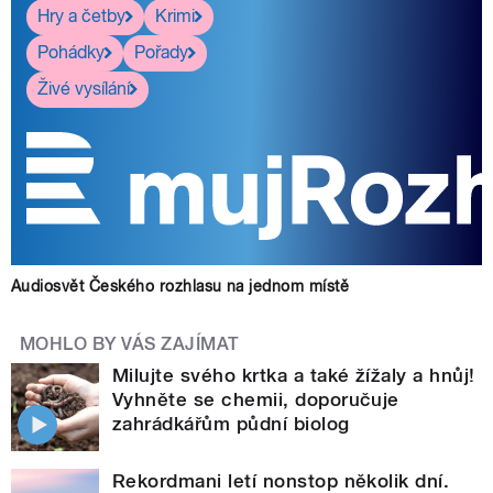
Hry a četby
Krimi
Pohádky
Pořady
Živé vysílání
Audiosvět Českého rozhlasu na jednom místě
MOHLO BY VÁS ZAJÍMAT
Milujte svého krtka a také žížaly a hnůj!
Vyhněte se chemii, doporučuje
zahrádkářům půdní biolog
Rekordmani letí nonstop několik dní.