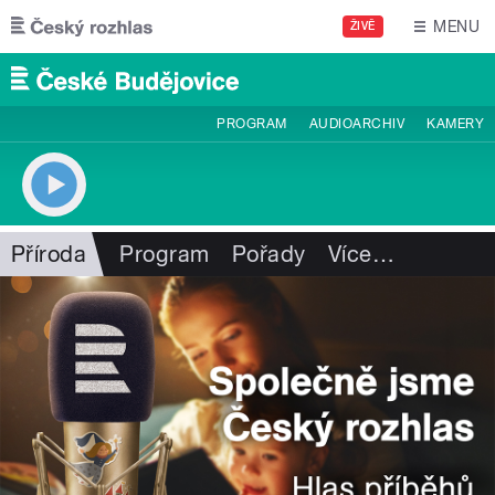
Přejít k hlavnímu obsahu
MENU
ŽIVĚ
PROGRAM
AUDIOARCHIV
KAMERY
Příroda
Program
Pořady
Více
…