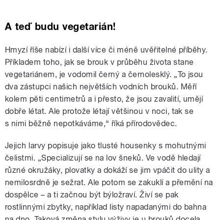
A teď budu vegetarián!
Hmyzí říše nabízí i další více či méně uvěřitelné příběhy.
Příkladem toho, jak se brouk v průběhu života stane
vegetariánem, je vodomil černý a černolesklý. „To jsou
dva zástupci našich největších vodních brouků. Měří
kolem pěti centimetrů a i přesto, že jsou zavalití, umějí
dobře létat. Ale protože létají většinou v noci, tak se
s nimi běžně nepotkáváme,“ říká přírodovědec.
Jejich larvy popisuje jako tlusté housenky s mohutnými
čelistmi. „Specializují se na lov šneků. Ve vodě hledají
různé okružáky, plovatky a dokáží se jim vpáčit do ulity a
nemilosrdně je sežrat. Ale potom se zakuklí a přemění na
dospělce – a ti začnou být býložraví. Živí se pak
rostlinnými zbytky, například listy napadanými do bahna
na dno. Taková změna stylu výživy je u brouků docela