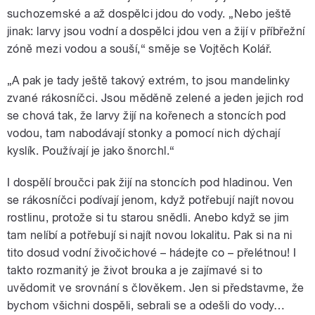
suchozemské a až dospělci jdou do vody. „Nebo ještě
jinak: larvy jsou vodní a dospělci jdou ven a žijí v příbřežní
zóně mezi vodou a souší,“ směje se Vojtěch Kolář.
„A pak je tady ještě takový extrém, to jsou mandelinky
zvané rákosníčci. Jsou měděně zelené a jeden jejich rod
se chová tak, že larvy žijí na kořenech a stoncích pod
vodou, tam nabodávají stonky a pomocí nich dýchají
kyslík. Používají je jako šnorchl.“
I dospělí broučci pak žijí na stoncích pod hladinou. Ven
se rákosníčci podívají jenom, když potřebují najít novou
rostlinu, protože si tu starou snědli. Anebo když se jim
tam nelíbí a potřebují si najít novou lokalitu. Pak si na ni
tito dosud vodní živočichové – hádejte co – přelétnou! I
takto rozmanitý je život brouka a je zajímavé si to
uvědomit ve srovnání s člověkem. Jen si představme, že
bychom všichni dospěli, sebrali se a odešli do vody…