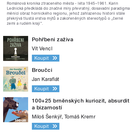
Románová kronika ztraceného města - léta 1945–1961. Karin
Lednická předkládá do značné míry převratný, dosavadní paradigma
měnící obraz hornického regionu, jehož zahlazenou historii stále
překrývá tlustá vrstva mýtů a zakořeněných stereotypů o „černé
zemi a rudém kraji“.
Pohřbeni zaživa
Vít Vencl
Koupit
Broučci
Jan Karafiát
Koupit
100+25 brněnských kuriozit, absurdit
a bizarností
Miloš Šenkýř, Tomáš Kremr
Koupit