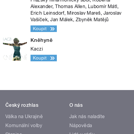
Alexander, Thomas Allen, Lubomír Mátl,
Erich Leinsdorf, Miroslav Mareš, Jaroslav
Vašíček, Jan Málek, Zbyněk Matějů
Koupit
Kněhyně
Kaczi
Koupit
Český rozhlas
O nás
Válka na Ukrajině
Jak nás naladíte
Komunální volby
Nápověda