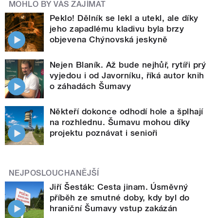
MOHLO BY VÁS ZAJÍMAT
Peklo! Dělník se lekl a utekl, ale díky
jeho zapadlému kladivu byla brzy
objevena Chýnovská jeskyně
Nejen Blaník. Až bude nejhůř, rytíři prý
vyjedou i od Javorníku, říká autor knih
o záhadách Šumavy
Někteří dokonce odhodí hole a šplhají
na rozhlednu. Šumavu mohou díky
projektu poznávat i senioři
NEJPOSLOUCHANĚJŠÍ
Jiří Šesták: Cesta jinam. Úsměvný
příběh ze smutné doby, kdy byl do
hraniční Šumavy vstup zakázán