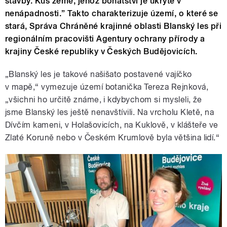
stavby. Kus země, jehož bohatství je ukryté v
nenápadnosti.” Takto charakterizuje území, o které se
stará, Správa Chráněné krajinné oblasti Blanský les při
regionálním pracovišti Agentury ochrany přírody a
krajiny České republiky v Českých Budějovicích.
„Blanský les je takové našišato postavené vajíčko
v mapě,“ vymezuje území botanička Tereza Rejnková,
„všichni ho určitě známe, i kdybychom si mysleli, že
jsme Blanský les ještě nenavštívili. Na vrcholu Kletě, na
Dívčím kameni, v Holašovicích, na Kuklově, v klášteře ve
Zlaté Koruně nebo v Českém Krumlově byla většina lidí.“