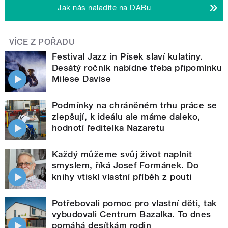
Jak nás naladíte na DABu
VÍCE Z POŘADU
Festival Jazz in Písek slaví kulatiny.
Desátý ročník nabídne třeba připomínku
Milese Davise
Podmínky na chráněném trhu práce se
zlepšují, k ideálu ale máme daleko,
hodnotí ředitelka Nazaretu
Každý můžeme svůj život naplnit
smyslem, říká Josef Formánek. Do
knihy vtiskl vlastní příběh z pouti
Potřebovali pomoc pro vlastní děti, tak
vybudovali Centrum Bazalka. To dnes
pomáhá desítkám rodin