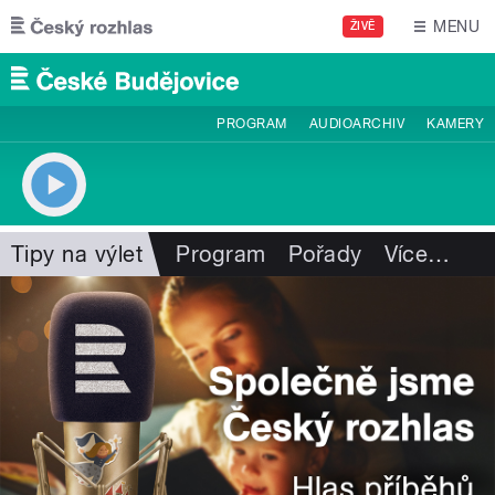
Přejít k hlavnímu obsahu
MENU
ŽIVĚ
PROGRAM
AUDIOARCHIV
KAMERY
Tipy na výlet
Program
Pořady
Více
…