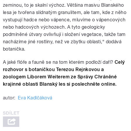
zeminou, to je skalní výchoz. Většina masivu Blanského
lesa je tvořena slídnatým granulitem, ale tam, kde z něho
vystupují hadce nebo vápence, mluvíme o vápencových
nebo hadcových výchozech. A tyto geologicky
podmíněné útvary ovlivňují i složení vegetace, takže tam
nacházíme jiné rostliny, než ve zbytku oblasti,“ dodává
botanička.
A jaké flóře a fauně se na tom kterém podloží daří?
Celý
rozhovor s botaničkou Terezou Rejnkovou a
zoologem Liborem Weiterem ze Správy Chráněné
krajinné oblasti Blanský les si poslechněte online.
autor:
Eva Kadlčáková