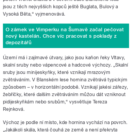
jsou z těch nejvyšších kopců ještě Buglata, Bulový a
Vysoká Běta,“ vyjmenovává.
O zámek ve Vimperku na Šumavě začal pečovat
nový kastelán. Chce víc pracovat s poklady z
depozitářů
Území má i zajímavé útvary, jako jsou kaňon řeky Vltavy,
skalní sruby nebo vápencové a hadcové výchozy. „Skalní
sruby jsou minijeskyňky, které vznikají mrazovým
zvětráváním. V Blanském lese hornina zvětrává typickým
způsobem – v horizontální podobě. Vznikají jakési zářezy,
žebříčky, které dalším zvětráváním můžou dát vzniknout
pidijeskyňkám nebo srubům,“ vysvětluje Tereza
Rejnková.
Výchoz je podle ní místo, kde hornina vychází na povrch.
„Jakákoli skála, která čouhá ze země a není překryta