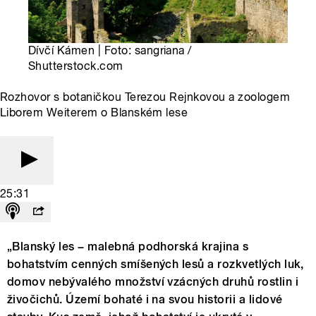
Dívčí Kámen | Foto: sangriana /
Shutterstock.com
Rozhovor s botaničkou Terezou Rejnkovou a zoologem
Liborem Weiterem o Blanském lese
25:31
„Blanský les − malebná podhorská krajina s
bohatstvím cenných smíšených lesů a rozkvetlých luk,
domov nebývalého množství vzácných druhů rostlin i
živočichů. Území bohaté i na svou historii a lidové