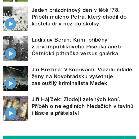
Jeden prázdninový den v létě '78.
Příběh malého Petra, který chodil do
kostela dřív než do školky
Ladislav Beran: Krimi příběhy
z prvorepublikového Písecka aneb
Četnická pátračka versus galérka
Jiří Březina: V kopřivách. Vraždu mladé
ženy na Novohradsku vyšetřuje
zasloužilý kriminalista Medek
Jiří Hájíček: Zloději zelených koní.
Příběh o nelegálních hledačích vltavínů
i lásce a přátelství