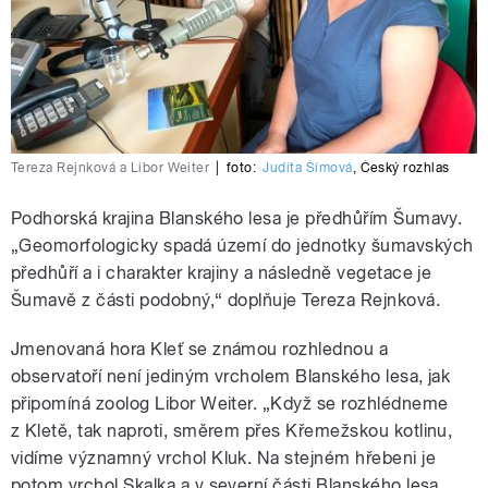
Tereza Rejnková a Libor Weiter
|
foto:
Judita Šímová
,
Český rozhlas
Podhorská krajina Blanského lesa je předhůřím Šumavy.
„Geomorfologicky spadá území do jednotky šumavských
předhůří a i charakter krajiny a následně vegetace je
Šumavě z části podobný,“ doplňuje Tereza Rejnková.
Jmenovaná hora Kleť se známou rozhlednou a
observatoří není jediným vrcholem Blanského lesa, jak
připomíná zoolog Libor Weiter. „Když se rozhlédneme
z Kletě, tak naproti, směrem přes Křemežskou kotlinu,
vidíme významný vrchol Kluk. Na stejném hřebeni je
potom vrchol Skalka a v severní části Blanského lesa