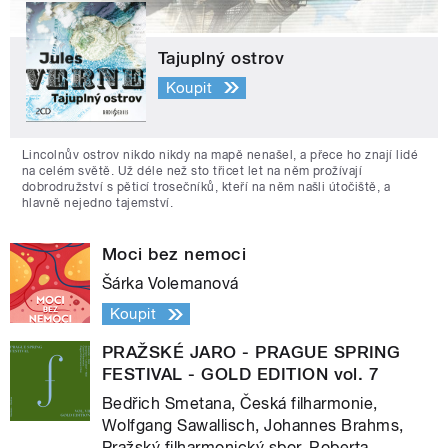
Tajuplný ostrov
Koupit
Lincolnův ostrov nikdo nikdy na mapě nenašel, a přece ho znají lidé
na celém světě. Už déle než sto třicet let na něm prožívají
dobrodružství s pěticí trosečníků, kteří na něm našli útočiště, a
hlavně nejedno tajemství.
Moci bez nemoci
Šárka Volemanová
Koupit
PRAŽSKÉ JARO - PRAGUE SPRING
FESTIVAL - GOLD EDITION vol. 7
Bedřich Smetana, Česká filharmonie,
Wolfgang Sawallisch, Johannes Brahms,
Pražský filharmonický sbor, Roberta