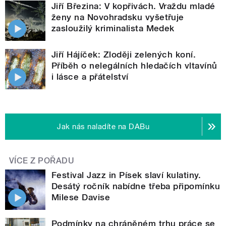
Jiří Březina: V kopřivách. Vraždu mladé
ženy na Novohradsku vyšetřuje
zasloužilý kriminalista Medek
Jiří Hájíček: Zloději zelených koní.
Příběh o nelegálních hledačích vltavínů
i lásce a přátelství
Jak nás naladíte na DABu
VÍCE Z POŘADU
Festival Jazz in Písek slaví kulatiny.
Desátý ročník nabídne třeba připomínku
Milese Davise
Podmínky na chráněném trhu práce se