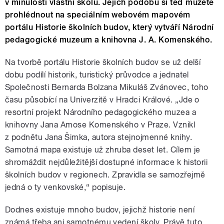
v minulosti vlastní školu. Jejich podobu si teď můžete
prohlédnout na speciálním webovém mapovém
portálu Historie školních budov, který vytváří Národní
pedagogické muzeum a knihovna J. A. Komenského.
Na tvorbě portálu Historie školních budov se už delší
dobu podílí historik, turistický průvodce a jednatel
Společnosti Bernarda Bolzana Mikuláš Zvánovec, toho
času působící na Univerzitě v Hradci Králové. „Jde o
resortní projekt Národního pedagogického muzea a
knihovny Jana Amose Komenského v Praze. Vznikl
z podnětu Jana Šimka, autora stejnojmenné knihy.
Samotná mapa existuje už zhruba deset let. Cílem je
shromáždit nejdůležitější dostupné informace k historii
školních budov v regionech. Zpravidla se samozřejmě
jedná o ty venkovské,“ popisuje.
Dodnes existuje mnoho budov, jejichž historie není
známá třeba ani samotnému vedení školy. Právě tuto