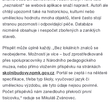
„neznalost“ se webová aplikace snaží napravit. Autoři ale
chtějí upozornit také na historickou, kulturní nebo
uměleckou hodnotu mnoha objektů, které často stojí
stranou pozornosti i odpovídající péče. Databáze
nicméně obsahuje i nespočet zbořených a zaniklých
staveb.
Přispět může úplně každý. „Bez lokálních znalců se
neobejdeme. Možností je více – buď zprostředkovaně
přes spolupracovníky z Národního pedagogického
muzea, nebo přímo vložením příspěvku na stránkách
skolnibudovy.npmk.gov.cz
. Portál se zeptá i na některé
specifikace, třeba typ školy, vyučovací jazyk či
uměleckou výzdobu, ale tyto údaje nejsou povinné.
Počet příspěvků nám zanedlouho překročí první
tisícovku,“ raduje se Mikuláš Zvánovec.