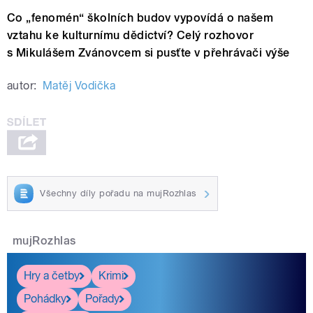
Co „fenomén“ školních budov vypovídá o našem
vztahu ke kulturnímu dědictví? Celý rozhovor
s Mikulášem Zvánovcem si pusťte v přehrávači výše
autor:
Matěj Vodička
Všechny díly pořadu na mujRozhlas
mujRozhlas
Hry a četby
Krimi
Pohádky
Pořady