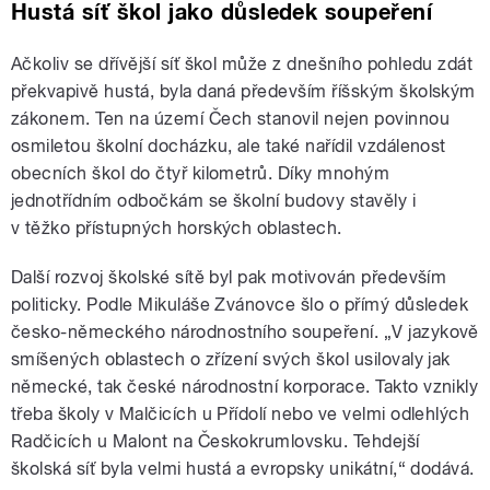
Hustá síť škol jako důsledek soupeření
Ačkoliv se dřívější síť škol může z dnešního pohledu zdát
překvapivě hustá, byla daná především říšským školským
zákonem. Ten na území Čech stanovil nejen povinnou
osmiletou školní docházku, ale také nařídil vzdálenost
obecních škol do čtyř kilometrů. Díky mnohým
jednotřídním odbočkám se školní budovy stavěly i
v těžko přístupných horských oblastech.
Další rozvoj školské sítě byl pak motivován především
politicky. Podle Mikuláše Zvánovce šlo o přímý důsledek
česko-německého národnostního soupeření. „V jazykově
smíšených oblastech o zřízení svých škol usilovaly jak
německé, tak české národnostní korporace. Takto vznikly
třeba školy v Malčicích u Přídolí nebo ve velmi odlehlých
Radčicích u Malont na Českokrumlovsku. Tehdejší
školská síť byla velmi hustá a evropsky unikátní,“ dodává.