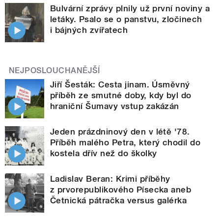
Bulvární zprávy plnily už první noviny a
letáky. Psalo se o panstvu, zločinech
i bájných zvířatech
NEJPOSLOUCHANĚJŠÍ
Jiří Šesták: Cesta jinam. Úsměvný
příběh ze smutné doby, kdy byl do
hraniční Šumavy vstup zakázán
Jeden prázdninový den v létě '78.
Příběh malého Petra, který chodil do
kostela dřív než do školky
Ladislav Beran: Krimi příběhy
z prvorepublikového Písecka aneb
Četnická pátračka versus galérka