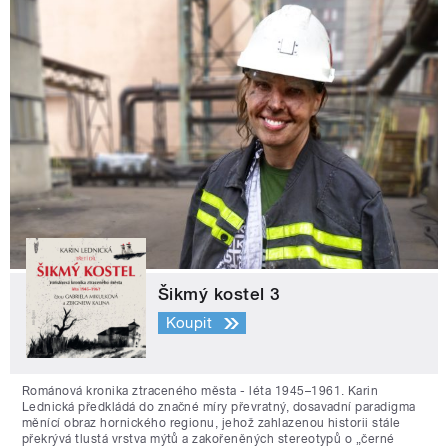
Šikmý kostel 3
Koupit
Románová kronika ztraceného města - léta 1945–1961. Karin
Lednická předkládá do značné míry převratný, dosavadní paradigma
měnící obraz hornického regionu, jehož zahlazenou historii stále
překrývá tlustá vrstva mýtů a zakořeněných stereotypů o „černé