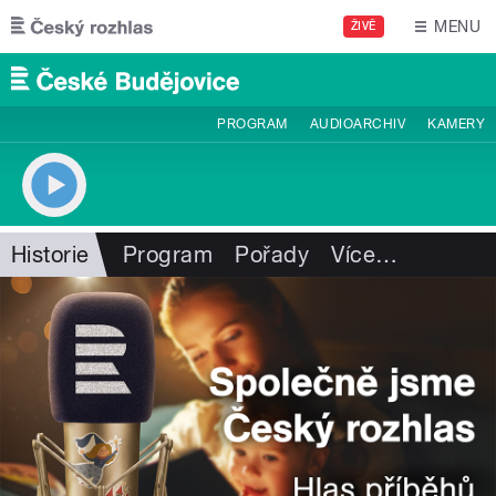
Přejít k hlavnímu obsahu
MENU
ŽIVĚ
PROGRAM
AUDIOARCHIV
KAMERY
Historie
Program
Pořady
Více
…