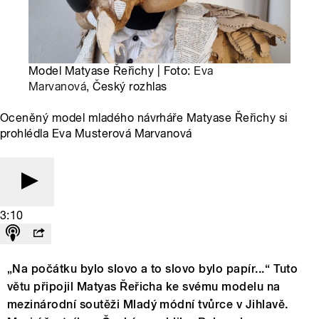
Model Matyase Řeřichy | Foto:
Eva
Marvanová
, Český rozhlas
Oceněný model mladého návrháře Matyase Řeřichy si
prohlédla Eva Musterová Marvanová
3:10
„Na počátku bylo slovo a to slovo bylo papír...“ Tuto
větu připojil Matyas Řeřicha ke svému modelu na
mezinárodní soutěži Mladý módní tvůrce v Jihlavě.