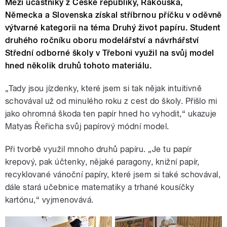
Mezi účastníky z České republiky, Rakouska,
Německa a Slovenska získal stříbrnou příčku v oděvně
výtvarné kategorii na téma Druhý život papíru. Student
druhého ročníku oboru modelářství a návrhářství
Střední odborné školy v Třeboni využil na svůj model
hned několik druhů tohoto materiálu.
„Tady jsou jízdenky, které jsem si tak nějak intuitivně
schovával už od minulého roku z cest do školy. Přišlo mi
jako ohromná škoda ten papír hned ho vyhodit,“ ukazuje
Matyas Řeřicha svůj papírový módní model.
Při tvorbě využil mnoho druhů papíru. „Je tu papír
krepový, pak účtenky, nějaké paragony, knižní papír,
recyklované vánoční papíry, které jsem si také schovával,
dále stará učebnice matematiky a trhané kousíčky
kartónu,“ vyjmenovává.