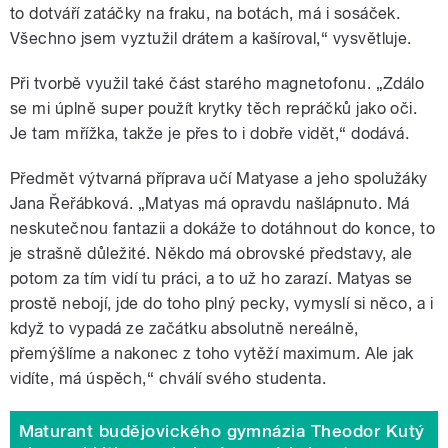
to dotváří zatáčky na fraku, na botách, má i sosáček.
Všechno jsem vyztužil drátem a kašíroval,“ vysvětluje.
Při tvorbě využil také část starého magnetofonu. „Zdálo
se mi úplně super použít krytky těch repráčků jako oči.
Je tam mřížka, takže je přes to i dobře vidět,“ dodává.
Předmět výtvarná příprava učí Matyase a jeho spolužáky
Jana Řeřábková. „Matyas má opravdu našlápnuto. Má
neskutečnou fantazii a dokáže to dotáhnout do konce, to
je strašně důležité. Někdo má obrovské představy, ale
potom za tím vidí tu práci, a to už ho zarazí. Matyas se
prostě nebojí, jde do toho plný pecky, vymyslí si něco, a i
když to vypadá ze začátku absolutně nereálně,
přemýšlíme a nakonec z toho vytěží maximum. Ale jak
vidíte, má úspěch,“ chválí svého studenta.
Maturant budějovického gymnázia Theodor Kutý