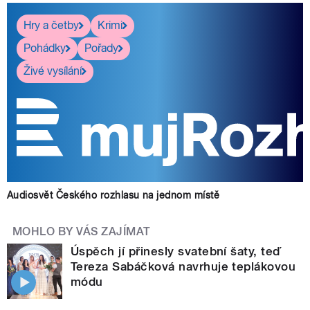
Hry a četby
Krimi
Pohádky
Pořady
Živé vysílání
Audiosvět Českého rozhlasu na jednom místě
MOHLO BY VÁS ZAJÍMAT
Úspěch jí přinesly svatební šaty, teď
Tereza Sabáčková navrhuje teplákovou
módu