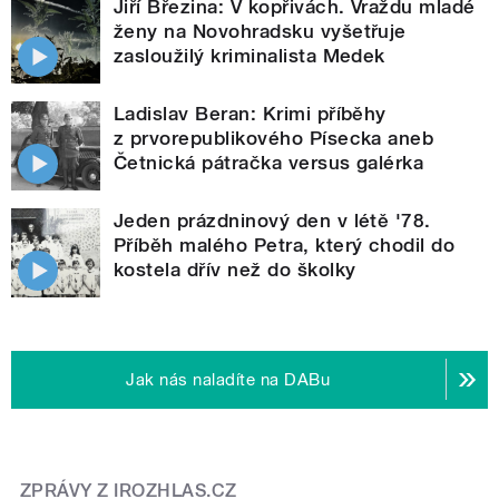
Jiří Březina: V kopřivách. Vraždu mladé
ženy na Novohradsku vyšetřuje
zasloužilý kriminalista Medek
Ladislav Beran: Krimi příběhy
z prvorepublikového Písecka aneb
Četnická pátračka versus galérka
Jeden prázdninový den v létě '78.
Příběh malého Petra, který chodil do
kostela dřív než do školky
Jak nás naladíte na DABu
ZPRÁVY Z IROZHLAS.CZ