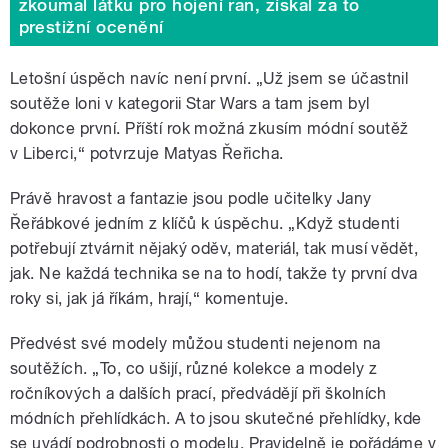
zkoumal látku pro hojení ran, získal za to
prestižní ocenění
Letošní úspěch navíc není první. „Už jsem se účastnil
soutěže loni v kategorii Star Wars a tam jsem byl
dokonce první. Příští rok možná zkusím módní soutěž
v Liberci,“ potvrzuje Matyas Řeřicha.
Právě hravost a fantazie jsou podle učitelky Jany
Řeřábkové jedním z klíčů k úspěchu. „Když studenti
potřebují ztvárnit nějaký oděv, materiál, tak musí vědět,
jak. Ne každá technika se na to hodí, takže ty první dva
roky si, jak já říkám, hrají,“ komentuje.
Předvést své modely můžou studenti nejenom na
soutěžích. „To, co ušijí, různé kolekce a modely z
ročníkových a dalších prací, předvádějí při školních
módních přehlídkách. A to jsou skutečné přehlídky, kde
se uvádí podrobnosti o modelu. Pravidelně je pořádáme v