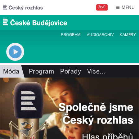
Přejít k hlavnímu obsahu
MENU
ŽIVĚ
PROGRAM
AUDIOARCHIV
KAMERY
Móda
Program
Pořady
Více
…