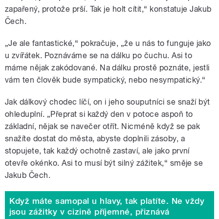
zapařený, protože prší. Tak je holt cítit,“ konstatuje Jakub
Čech.
„Je ale fantastické,“ pokračuje, „že u nás to funguje jako
u zvířátek. Poznáváme se na dálku po čuchu. Asi to
máme nějak zakódované. Na dálku prostě poznáte, jestli
vám ten člověk bude sympatický, nebo nesympatický.“
Jak dálkový chodec líčí, on i jeho souputníci se snaží být
ohleduplní. „Přeprat si každý den v potoce aspoň to
základní, nějak se navečer otřít. Nicméně když se pak
snažíte dostat do města, abyste doplnili zásoby, a
stopujete, tak každý ochotně zastaví, ale jako první
otevře okénko. Asi to musí být silný zážitek,“ směje se
Jakub Čech.
Když máte samopal u hlavy, tak platíte. Ne vždy
jsou zážitky v cizině příjemné, přiznává