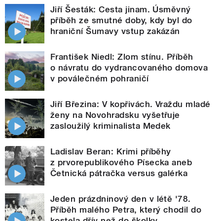
Jiří Šesták: Cesta jinam. Úsměvný
příběh ze smutné doby, kdy byl do
hraniční Šumavy vstup zakázán
František Niedl: Zlom stínu. Příběh
o návratu do vydrancovaného domova
v poválečném pohraničí
Jiří Březina: V kopřivách. Vraždu mladé
ženy na Novohradsku vyšetřuje
zasloužilý kriminalista Medek
Ladislav Beran: Krimi příběhy
z prvorepublikového Písecka aneb
Četnická pátračka versus galérka
Jeden prázdninový den v létě '78.
Příběh malého Petra, který chodil do
kostela dřív než do školky