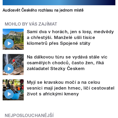
Audiosvět Českého rozhlasu na jednom místě
MOHLO BY VÁS ZAJÍMAT
Sami dva v horách, jen s losy, medvědy
a chřestýši. Manželé ušli tisíce
kilometrů přes Spojené státy
Na dálkovou túru se vydává stále víc
osamělých chodců, často žen, říká
zakladatel Stezky Českem
Myjí se kravskou močí a na celou
vesnici mají jeden hrnec, líčí cestovatel
život s africkými kmeny
NEJPOSLOUCHANĚJŠÍ