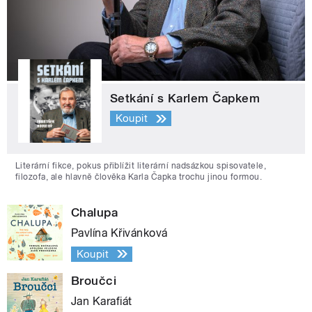
Setkání s Karlem Čapkem
Koupit
Literární fikce, pokus přiblížit literární nadsázkou spisovatele,
filozofa, ale hlavně člověka Karla Čapka trochu jinou formou.
Chalupa
Pavlína Křivánková
Koupit
Broučci
Jan Karafiát