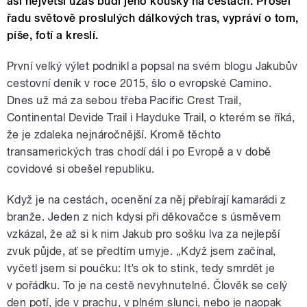
asi největší úžas budí jeho kousky na cestách. Prošel
řadu světově proslulých dálkových tras, vypráví o tom,
píše, fotí a kreslí.
První velký výlet podnikl a popsal na svém blogu Jakubův
cestovní deník v roce 2015, šlo o evropské Camino.
Dnes už má za sebou třeba Pacific Crest Trail,
Continental Devide Trail i Hayduke Trail, o kterém se říká,
že je zdaleka nejnáročnější. Kromě těchto
transamerických tras chodí dál i po Evropě a v době
covidové si obešel republiku.
Když je na cestách, ocenění za něj přebírají kamarádi z
branže. Jeden z nich kdysi při děkovačce s úsměvem
vzkázal, že až si k nim Jakub pro sošku lva za nejlepší
zvuk půjde, ať se předtím umyje. „Když jsem začínal,
vyčetl jsem si poučku: It’s ok to stink, tedy smrdět je
v pořádku. To je na cestě nevyhnutelné. Člověk se celý
den potí, jde v prachu, v plném slunci, nebo je naopak