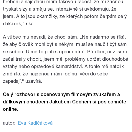
hřebeni a najednou mám takovou radost, že mi začnou
tryskat slzy a směju se, intenzivně si uvědomuju, že
jsem. A to jsou okamžiky, ze kterých potom čerpám celý
další rok,“ říká.
A vůbec mu nevadí, že chodí sám. „Ne nadarmo se říká,
že aby člověk mohl být s někým, musí se naučit být sám
se sebou. U mě to platí stoprocentně. Předtím, než jsem
začal traily chodit, jsem měl problémy udržet dlouhodobé
vztahy nebo opravdové kamarádství. A tohle mě natolik
změnilo, že najednou mám rodinu, věci do sebe
zapadají,“ uzavírá.
Celý rozhovor s oceňovaným filmovým zvukařem a
dálkovým chodcem Jakubem Čechem si poslechněte
online.
autor:
Eva Kadlčáková