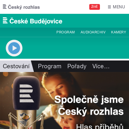
Přejít k hlavnímu obsahu
MENU
ŽIVĚ
PROGRAM
AUDIOARCHIV
KAMERY
Cestování
Program
Pořady
Více
…