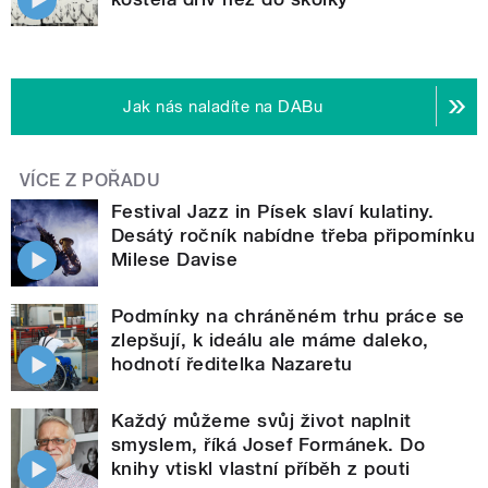
Jak nás naladíte na DABu
VÍCE Z POŘADU
Festival Jazz in Písek slaví kulatiny.
Desátý ročník nabídne třeba připomínku
Milese Davise
Podmínky na chráněném trhu práce se
zlepšují, k ideálu ale máme daleko,
hodnotí ředitelka Nazaretu
Každý můžeme svůj život naplnit
smyslem, říká Josef Formánek. Do
knihy vtiskl vlastní příběh z pouti