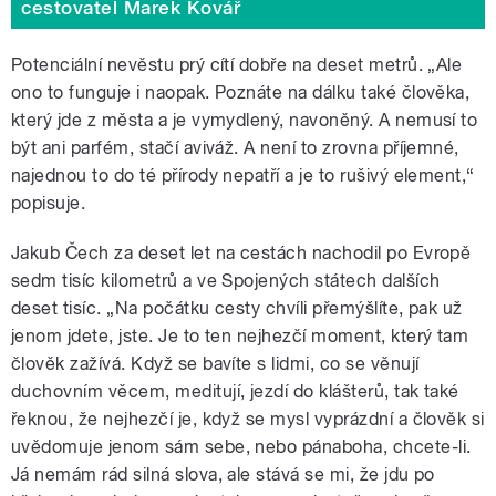
cestovatel Marek Kovář
Potenciální nevěstu prý cítí dobře na deset metrů. „Ale
ono to funguje i naopak. Poznáte na dálku také člověka,
který jde z města a je vymydlený, navoněný. A nemusí to
být ani parfém, stačí aviváž. A není to zrovna příjemné,
najednou to do té přírody nepatří a je to rušivý element,“
popisuje.
Jakub Čech za deset let na cestách nachodil po Evropě
sedm tisíc kilometrů a ve Spojených státech dalších
deset tisíc. „Na počátku cesty chvíli přemýšlíte, pak už
jenom jdete, jste. Je to ten nejhezčí moment, který tam
člověk zažívá. Když se bavíte s lidmi, co se věnují
duchovním věcem, meditují, jezdí do klášterů, tak také
řeknou, že nejhezčí je, když se mysl vyprázdní a člověk si
uvědomuje jenom sám sebe, nebo pánaboha, chcete-li.
Já nemám rád silná slova, ale stává se mi, že jdu po