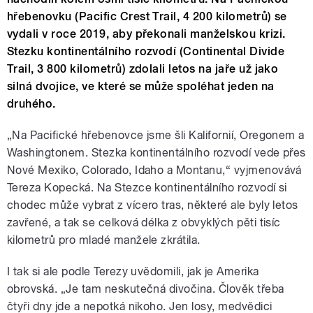
hřebenovku (Pacific Crest Trail, 4 200 kilometrů) se
vydali v roce 2019, aby překonali manželskou krizi.
Stezku kontinentálního rozvodí (Continental Divide
Trail, 3 800 kilometrů) zdolali letos na jaře už jako
silná dvojice, ve které se může spoléhat jeden na
druhého.
„Na Pacifické hřebenovce jsme šli Kalifornií, Oregonem a
Washingtonem. Stezka kontinentálního rozvodí vede přes
Nové Mexiko, Colorado, Idaho a Montanu,“ vyjmenovává
Tereza Kopecká. Na Stezce kontinentálního rozvodí si
chodec může vybrat z vícero tras, některé ale byly letos
zavřené, a tak se celková délka z obvyklých pěti tisíc
kilometrů pro mladé manžele zkrátila.
I tak si ale podle Terezy uvědomili, jak je Amerika
obrovská. „Je tam neskutečná divočina. Člověk třeba
čtyři dny jde a nepotká nikoho. Jen losy, medvědici