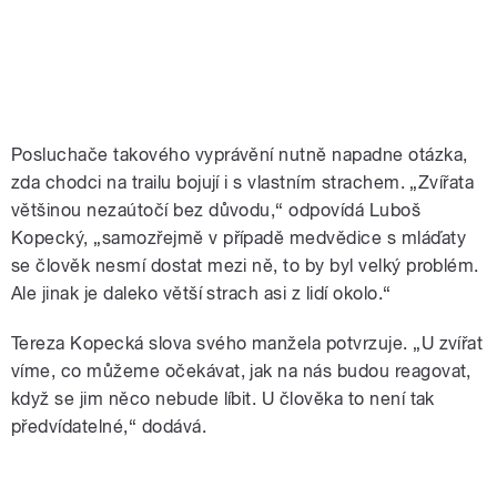
Posluchače takového vyprávění nutně napadne otázka,
zda chodci na trailu bojují i s vlastním strachem. „Zvířata
většinou nezaútočí bez důvodu,“ odpovídá Luboš
Kopecký, „samozřejmě v případě medvědice s mláďaty
se člověk nesmí dostat mezi ně, to by byl velký problém.
Ale jinak je daleko větší strach asi z lidí okolo.“
Tereza Kopecká slova svého manžela potvrzuje. „U zvířat
víme, co můžeme očekávat, jak na nás budou reagovat,
když se jim něco nebude líbit. U člověka to není tak
předvídatelné,“ dodává.