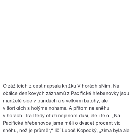
O zážitcích z cest napsala knížku V horách sNím. Na
obálce deníkových záznamů z Pacifické hřebenovky jsou
manželé sice v bundách a s velkými batohy, ale
v šortkách s holýma nohama. A přitom na sněhu
v horách. Trail tedy otuží nejenom duši, ale i tělo. „Na
Pacifické hřebenovce jsme měli o dvacet procent víc
sněhu, než je průměr,“ líčí Luboš Kopecký, „zima byla ale