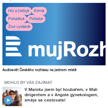
Hry a četby
Krimi
Pohádky
Pořady
Živé vysílání
Audiosvět Českého rozhlasu na jednom místě
MOHLO BY VÁS ZAJÍMAT
V Maroku jsem byl houbařem, v Mali
dirigentem a v Angole gynekologem,
směje se cestovatel