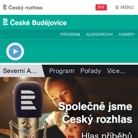
Přejít k hlavnímu obsahu
MENU
ŽIVĚ
PROGRAM
AUDIOARCHIV
KAMERY
Severní Amerika
Program
Pořady
Více
…