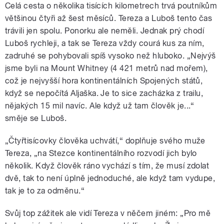
Celá cesta o několika tisících kilometrech trvá poutníkům
většinou čtyři až šest měsíců. Tereza a Luboš tento čas
trávili jen spolu. Ponorku ale neměli. Jednak prý chodí
Luboš rychleji, a tak se Tereza vždy courá kus za ním,
zadruhé se pohybovali spíš vysoko než hluboko. „Nejvýš
jsme byli na Mount Whitney (4 421 metrů nad mořem),
což je nejvyšší hora kontinentálních Spojených států,
když se nepočítá Aljaška. Je to sice zacházka z trailu,
nějakých 15 mil navíc. Ale když už tam člověk je...“
směje se Luboš.
„Čtyřtisícovky člověka uchvátí,“ doplňuje svého muže
Tereza, „na Stezce kontinentálního rozvodí jich bylo
několik. Když člověk ráno vychází s tím, že musí zdolat
dvě, tak to není úplně jednoduché, ale když tam vydupe,
tak je to za odměnu.“
Svůj top zážitek ale vidí Tereza v něčem jiném: „Pro mě