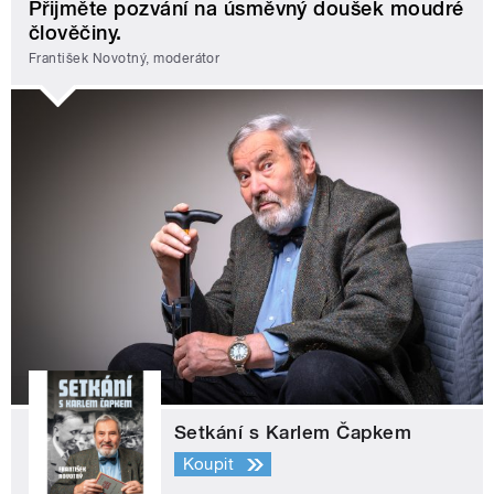
Přijměte pozvání na úsměvný doušek moudré
člověčiny.
František Novotný, moderátor
Setkání s Karlem Čapkem
Koupit