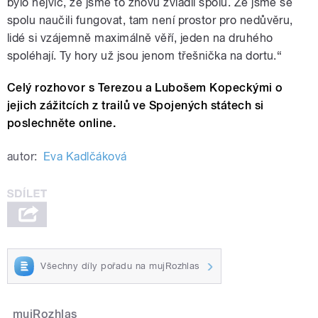
bylo nejvíc, že jsme to znovu zvládli spolu. Že jsme se
spolu naučili fungovat, tam není prostor pro nedůvěru,
lidé si vzájemně maximálně věří, jeden na druhého
spoléhají. Ty hory už jsou jenom třešnička na dortu.“
Celý rozhovor s Terezou a Lubošem Kopeckými o
jejich zážitcích z trailů ve Spojených státech si
poslechněte online.
autor:
Eva Kadlčáková
Všechny díly pořadu na mujRozhlas
mujRozhlas