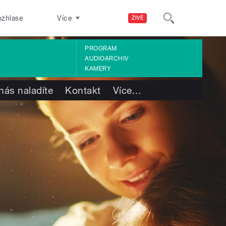
ozhlase
Více
ŽIVĚ
PROGRAM
AUDIOARCHIV
KAMERY
nás naladíte
Kontakt
Více
…