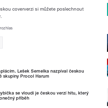
českou coververzi si můžete poslechnout
.
rozhlas
plácím. Lešek Semelka nazpíval českou
ně skupiny Procol Harum
bička se vloudí je českou verzí hitu, který
konečný příběh