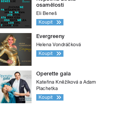
osamělosti
Eli Beneš
Koupit
Evergreeny
Helena Vondráčková
Koupit
Operette gala
Kateřina Kněžíková a Adam
Plachetka
Koupit