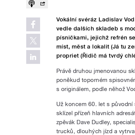
Vokální svéráz Ladislav Vo
vedle dalších skladeb s mo
písničkami, jejichž refrén 
míst, měst a lokalit (Já tu 
propriet (Řidič má tvrdý chl
Právě druhou jmenovanou skla
poněkud toporném spisovném t
s originálem, podle něhož Vod
Už koncem 60. let s původní
sklízel přízeň hlavních adres
zpěvák Dave Dudley, speciali
trucků, dlouhých jízd a vytrva