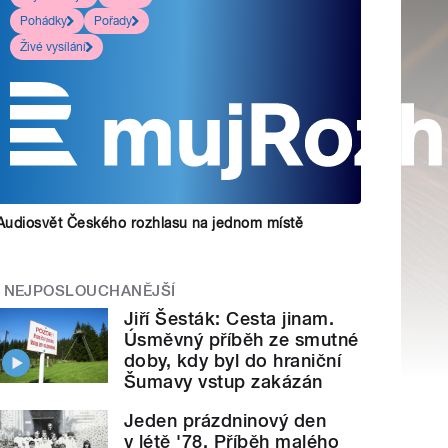
Pohádky
Pořady
Živé vysílání
Audiosvět Českého rozhlasu na jednom místě
NEJPOSLOUCHANĚJŠÍ
Jiří Šesták: Cesta jinam.
Úsměvný příběh ze smutné
doby, kdy byl do hraniční
Šumavy vstup zakázán
Jeden prázdninový den
v létě '78. Příběh malého