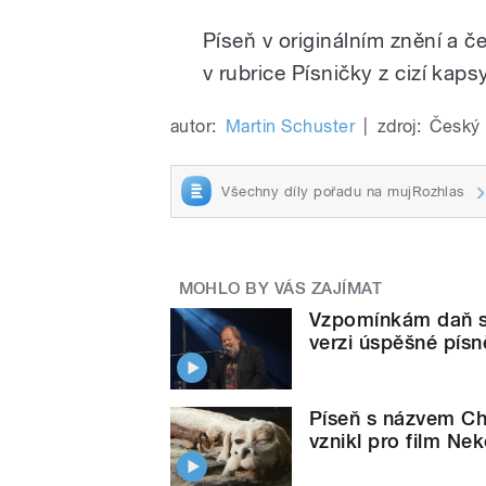
Píseň v originálním znění a 
v rubrice Písničky z cizí kapsy
autor:
Martin Schuster
|
zdroj:
Český 
Všechny díly pořadu na mujRozhlas
MOHLO BY VÁS ZAJÍMAT
Vzpomínkám daň s
verzi úspěšné pís
Píseň s názvem Chy
vznikl pro film Ne