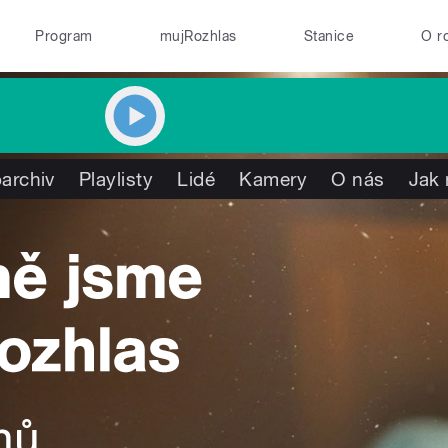
Program
mujRozhlas
Stanice
O r
archiv
Playlisty
Lidé
Kamery
O nás
Jak 