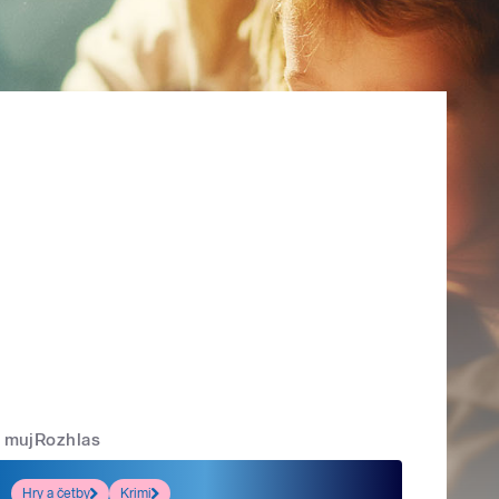
mujRozhlas
Hry a četby
Krimi