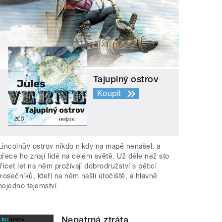
Tajuplný ostrov
Koupit
Lincolnův ostrov nikdo nikdy na mapě nenašel, a
přece ho znají lidé na celém světě. Už déle než sto
třicet let na něm prožívají dobrodružství s pěticí
trosečníků, kteří na něm našli útočiště, a hlavně
nejedno tajemství.
Nepatrná ztráta