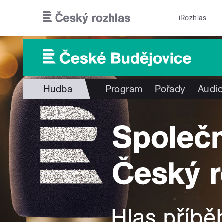
Přejít k hlavnímu obsahu
iRozhlas
Hudba
Program
Pořady
Audio