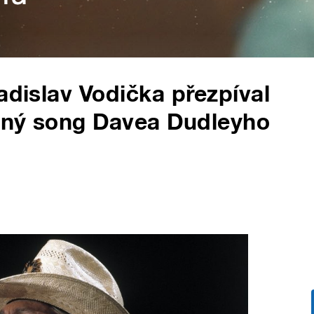
adislav Vodička přezpíval
šný song Davea Dudleyho