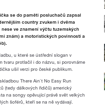
dička se do paměti posluchačů zapsal
dernějším country zvukem i dvěma
se nese ve znamení výčtu tuzemských
zemi znám) a motoristických povinností a
éb).
dbu, u které se ústřední slogan v
varu protlačil i do názvu, si porovnáme
ička ušil verzi pro české publikum.
 skladbou There Ain´t No Easy Run
átů (tedy dálkových řidičů) americký
sta na songy opěvující právě svět velkých
lých šoférů, kteří se na ně vydávají.