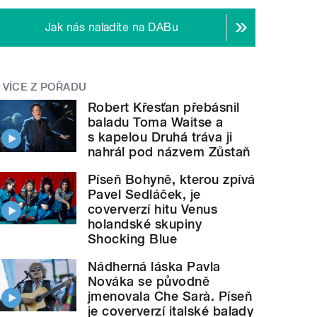
Jak nás naladíte na DABu
VÍCE Z POŘADU
Robert Křesťan přebásnil
baladu Toma Waitse a
s kapelou Druhá tráva ji
nahrál pod názvem Zůstaň
Píseň Bohyně, kterou zpívá
Pavel Sedláček, je
coververzí hitu Venus
holandské skupiny
Shocking Blue
Nádherná láska Pavla
Nováka se původně
jmenovala Che Sarà. Píseň
je coververzí italské balady