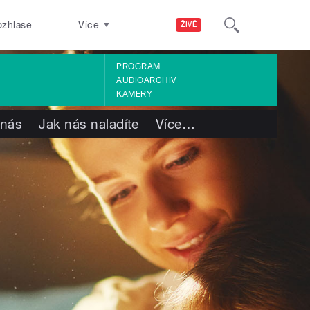
ozhlase
Více
ŽIVĚ
PROGRAM
AUDIOARCHIV
KAMERY
 nás
Jak nás naladíte
Více
…