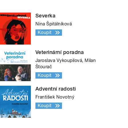
Severka
Nina Špitálníková
Koupit
Veterinární poradna
Jaroslava Vykoupilová, Milan
Štourač
Koupit
Adventní radosti
František Novotný
Koupit