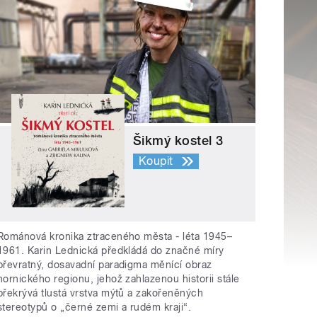
Šikmý kostel 3
Koupit
Románová kronika ztraceného města - léta 1945–
1961. Karin Lednická předkládá do značné míry
převratný, dosavadní paradigma měnící obraz
hornického regionu, jehož zahlazenou historii stále
překrývá tlustá vrstva mýtů a zakořeněných
stereotypů o „černé zemi a rudém kraji“.