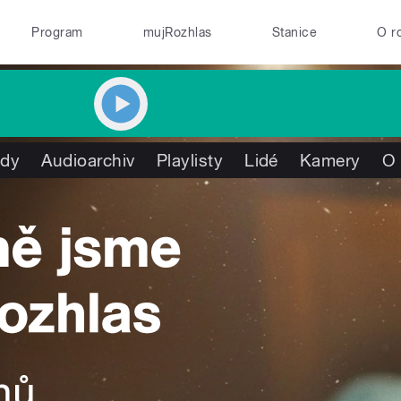
Program
mujRozhlas
Stanice
O r
ady
Audioarchiv
Playlisty
Lidé
Kamery
O