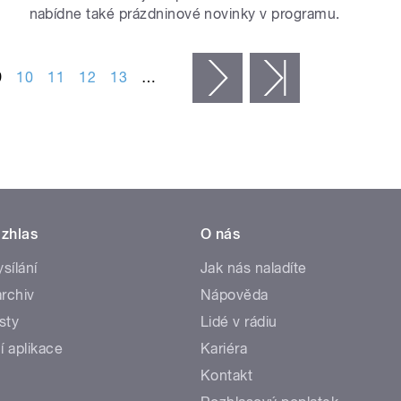
nabídne také prázdninové novinky v programu.
9
10
11
12
13
…
následující ›
poslední »
zhlas
O nás
ysílání
Jak nás naladíte
rchiv
Nápověda
sty
Lidé v rádiu
í aplikace
Kariéra
Kontakt