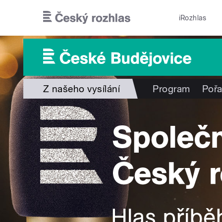
Přejít k hlavnímu obsahu
iRozhlas
Z našeho vysílání
Program
Poř