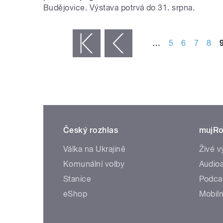
Budějovice. Výstava potrvá do 31. srpna.
STRÁNKY
…
5
6
7
8
« první
‹ předchozí
Český rozhlas
mujRo
Válka na Ukrajině
Živé v
Komunální volby
Audioa
Stanice
Podca
eShop
Mobiln