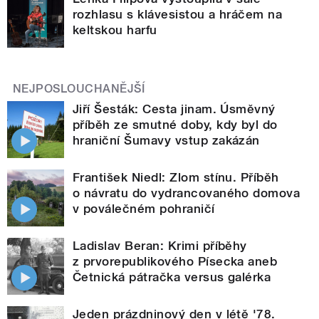
rozhlasu s klávesistou a hráčem na
keltskou harfu
NEJPOSLOUCHANĚJŠÍ
Jiří Šesták: Cesta jinam. Úsměvný
příběh ze smutné doby, kdy byl do
hraniční Šumavy vstup zakázán
František Niedl: Zlom stínu. Příběh
o návratu do vydrancovaného domova
v poválečném pohraničí
Ladislav Beran: Krimi příběhy
z prvorepublikového Písecka aneb
Četnická pátračka versus galérka
Jeden prázdninový den v létě '78.