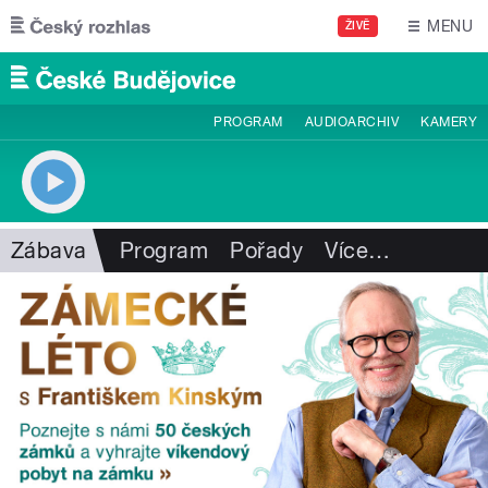
Přejít k hlavnímu obsahu
MENU
ŽIVĚ
PROGRAM
AUDIOARCHIV
KAMERY
Zábava
Program
Pořady
Více
…