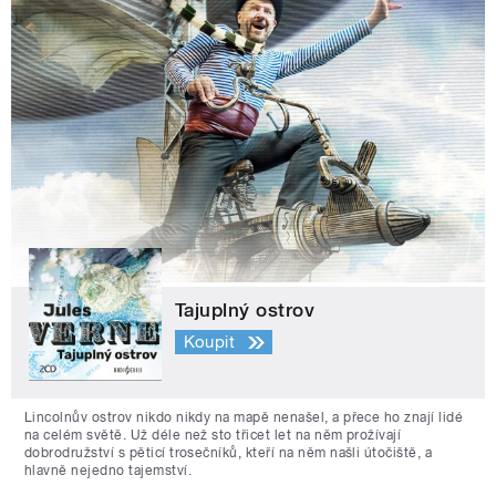
Tajuplný ostrov
Koupit
Lincolnův ostrov nikdo nikdy na mapě nenašel, a přece ho znají lidé
na celém světě. Už déle než sto třicet let na něm prožívají
dobrodružství s pěticí trosečníků, kteří na něm našli útočiště, a
hlavně nejedno tajemství.