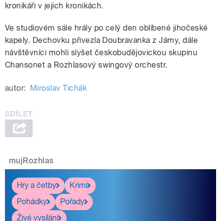
kronikáři v jejich kronikách.
Ve studiovém sále hrály po celý den oblíbené jihočeské
kapely. Dechovku přivezla Doubravanka z Jámy, dále
návštěvníci mohli slyšet českobudějovickou skupinu
Chansonet a Rozhlasový swingový orchestr.
autor:
Miroslav Tichák
mujRozhlas
Hry a četby
Krimi
Pohádky
Pořady
Živé vysílání