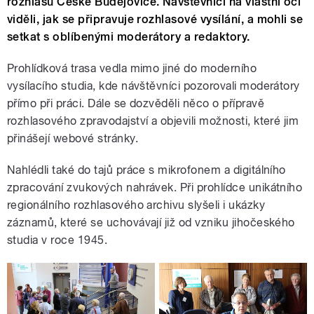
rozhlasu České Budějovice. Návštěvníci na vlastní oči
viděli, jak se připravuje rozhlasové vysílání, a mohli se
setkat s oblíbenými moderátory a redaktory.
Prohlídková trasa vedla mimo jiné do moderního
vysílacího studia, kde návštěvníci pozorovali moderátory
přímo při práci. Dále se dozvěděli něco o přípravě
rozhlasového zpravodajství a objevili možnosti, které jim
přinášejí webové stránky.
Nahlédli také do tajů práce s mikrofonem a digitálního
zpracování zvukových nahrávek. Při prohlídce unikátního
regionálního rozhlasového archivu slyšeli i ukázky
záznamů, které se uchovávají již od vzniku jihočeského
studia v roce 1945.