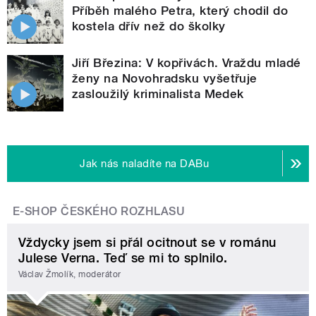
Příběh malého Petra, který chodil do
kostela dřív než do školky
Jiří Březina: V kopřivách. Vraždu mladé
ženy na Novohradsku vyšetřuje
zasloužilý kriminalista Medek
Jak nás naladíte na DABu
E-SHOP ČESKÉHO ROZHLASU
Vždycky jsem si přál ocitnout se v románu
Julese Verna. Teď se mi to splnilo.
Václav Žmolík, moderátor